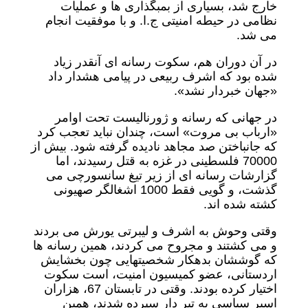
خارج شد، بسیاری از بمبگذاری ها و عملیات
نظامی در حیطه امنیتی ج.ا. و با موفقیت انجام
می شد.
در آن دوران هم، سکوت رسانه ای آنقدر زیاد
شده بود که اشرف ربیعی در پیامی هشدار داد
«جهان خبردار نشد».
در جهانی که رسانه و ژورنالیست تحت اوامر
«ارباب بی مروت» است، چندان نباید تعجب کرد
که جانباختن صد مجاهد نادیده گرفته شود. بیش از
70000 فلسطینی در غزه به قتل رسیدند، اما
گزارشات رسانه ای از زیر تیغ سانسورچی می
گذشت، و گویی فقط 1000 اشغالگر صهیونی
کشته شده اند.
وقتی وحوش به اشرف و لیبرتی یورش می بردند
و می کشتند و مجروح می کردند، همین رسانه ها
که گوششان بدهکار شخصیتهایی چون بخشایش
اردستانی، عضو کمیسیون امنیت، است سکوت
اختیار کرده بودند. وقتی در تابستان 67، هزاران
اسیر سیاسی به تیر دار سپرده شدند، همین