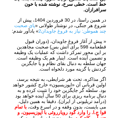
خط است. خطی سرخ، نوشته شده با خون
سرافرازان.
در همین راستا، در 30 فروردین 1404، پیش از
شروع هر جنگی، در نوشتار طولانی «
پای صحبت
چند هموطن: نیاز به فروغ جاویدان2
» یادآور شدم:
« پیش از آغاز فروغ جاویدان، (دوران قبول
قطعنامه 598 برای آتش بس) صحبت مجاهدین
بر این محور تمرکز داشت که عملیات یک وظیفه
و تضمین آینده است. اینبار هم یک وظیفه است.
جهان سلطه به دنبال بقای نظام و یا جایگزین
کردنش با گزینه مورد دلخواه است.
اگر مذاکره، تحت هر شرایطی، به نتیجه برسد،
اولین قربانی آن «اپوزیسیون» خارج کشور خواهد
بود. سلطه گر جایگزین خود را تثبیت کرده و به
دنبال برنامه ریزی برای 50 سال آینده خواهد بود
(درآمد تریلیونی از ایران). دقیقا به همین دلیل،
می بایست، بدون وقفه و در اسرع وقت،
با تمام
قوا ج.ا. را وارد گود رویارروئی با اپوزیسیون، و