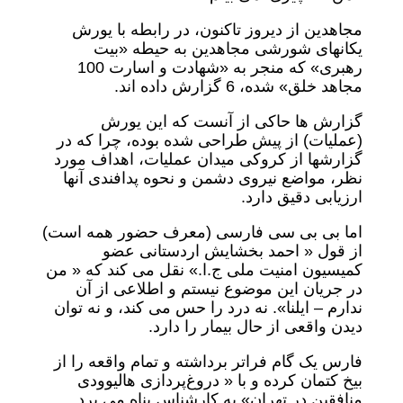
مجاهدین از دیروز تاکنون، در رابطه با یورش
یکانهای شورشی مجاهدین به حیطه «بیت
رهبری» که منجر به «شهادت و اسارت 100
مجاهد خلق» شده، 6 گزارش داده اند.
گزارش ها حاکی از آنست که این یورش
(عملیات) از پیش طراحی شده بوده، چرا که در
گزارشها از کروکی میدان عملیات، اهداف مورد
نظر، مواضع نیروی دشمن و نحوه پدافندی آنها
ارزیابی دقیق دارد.
اما بی بی سی فارسی (معرف حضور همه است)
از قول « احمد بخشایش اردستانی عضو
کمیسیون امنیت ملی ج.ا.» نقل می کند که « من
در جریان این موضوع نیستم و اطلاعی از آن
ندارم – ایلنا». نه درد را حس می کند، و نه توان
دیدن واقعی از حال بیمار را دارد.
فارس یک گام فراتر برداشته و تمام واقعه را از
بیخ کتمان کرده و با « دروغ‌پردازی هالیوودی
منافقین در تهران» به کارشناس پناه می برد.