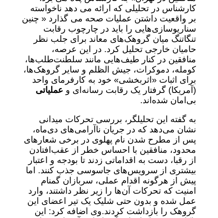
کارشناس در تحلیلی که ارائه می دهد ناخواسته
بر واقعیت داشتن عملیات صحه می گذارد « چنین
سناریوسازی‌هایی را باید در چارچوب رقابت
تنگاتنگ میان گروهک‌های معاند برای جلب نظر
حامیان خارجی تحلیل کرد. در این عرصه،
منافقین در کنار طیف‌هایی مانند سلطنت‌طلب‌ها،
کومله، دموکرات، جیش الظلم و سایر گروهک‌ها،
برای اثبات «اثربخشی» خود به کارفرمای واحد
(آمریکا) گرفتار یک رقابت رسانه‌ای و
عملیاتی
بی‌امان شده‌اند.
به گفته این تحلیلگر، بررسی تحرکات میدانی
نشان می‌دهد که در جریان ناآرامی‌های دی‌ماه،
پس از مطرح شدن نام پهلوی در برخی شعارهای
محدود، منافقین با احساس خطر از عقب‌افتادن
از رقبا، دست به اقداماتی زدند تا بودجه و اعتبار
بیشتری از سرویس‌های جاسوسی جذب کنند. اما
پیش از هرگونه اقدام عملی، سربازان گمنام
امنیت که تحرکات آن‌ها را زیر نظر داشتند، وارد
عمل شده و بدون حتی شلیک یک تیر اعضای این
گروهک را بازداشت کردند.وی اضافه کرد: این