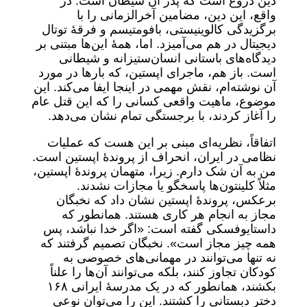
دین دروغ است که پدر آن شیطان است. در
واقع، این دین، مضامین آخرالزمانی را با
برگزیدگی کالوینیستی، بافومتیسم و ​​فرقۀ توتال
دیجیتال در هم می‌آمیزد. اما، همۀ این‌ها مبتنی بر
دیدگاه‌های باستانی انسان‌ستیزانه و شیطانی
است. باز هم، ماجرای اپستین، که بارها در مورد
آن نوشته‌ام، نقش مهمی در اینجا ایفا می‌کند. این
موضوع، ماهیت واقعی کسانی را که این قتل عام
را آغاز کردند، با برجستگی تمام نشان می‌دهد.
اتفاقاً، نظریه‌ای مبنی بر این هست که عملیات
نظامی در ایران، انحراف از پروندۀ اپستین است.
من به آن شک دارم. زیرا، متهمان پروندۀ اپستین،
مثلاً کلینتون‌ها پاسخگو یا مجازات نشدند.
برعکس، پروندۀ اپستین نشان داد که نخبگان
مجاز به انجام هر کاری هستند. همانطور که
داستایوفسکی گفته است: «اگر خدا نباشد، پس
همه چیز مجاز است». نخبگان تصمیم گرفتند که
نه تنها می‌توانند در مهمانی‌های خصوصی به
کودکان تجاوز کنند، بلکه می‌توانند آن‌ها را علناً
بکشند، همانطور که در یک مدرسۀ ایرانی ۱۶٨
دختر دبستانی را کشتند. این را می‌توان نوعی