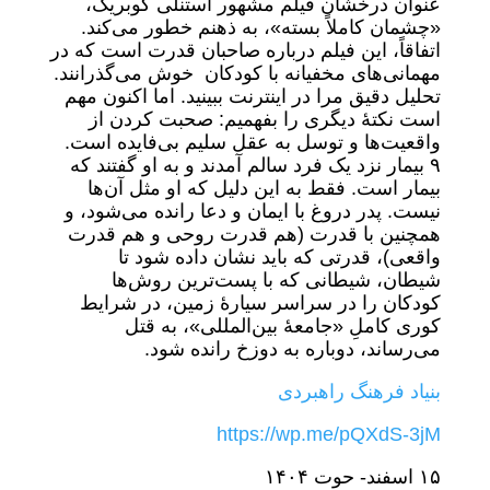
عنوان درخشان فیلم مشهور استنلی کوبریک،
«چشمان کاملاً بسته»، به ذهنم خطور می‌کند.
اتفاقاً، این فیلم درباره صاحبان قدرت است که در
مهمانی‌های مخفیانه با کودکان خوش می‌گذرانند.
تحلیل دقیق مرا در اینترنت ببینید. اما اکنون مهم
است نکتۀ دیگری را بفهمیم: صحبت کردن از
واقعیت‌ها و توسل به عقل سلیم بی‌فایده است.
٩ بیمار نزد یک فرد سالم آمدند و به او گفتند که
بیمار است. فقط به این دلیل که او مثل آن‌ها
نیست. پدر دروغ با ایمان و دعا رانده می‌شود، و
همچنین با قدرت (هم قدرت روحی و هم قدرت
واقعی)، قدرتی که باید نشان داده شود تا
شیطان، شیطانی که با پست‌ترین روش‌ها
کودکان را در سراسر سیارۀ زمین، در شرایط
کوری کاملِ «جامعۀ بین‌المللی»، به قتل
می‌رساند، دوباره به دوزخ رانده شود.
بنیاد فرهنگ راهبردی
https://wp.me/pQXdS-3jM
١۵ اسفند- حوت ١۴٠۴