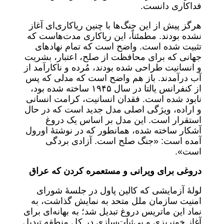
فداکاری دانست.
هرگز پیش از این جنگ‌ها با چنین ریاکاری‌ای آغاز
نشده بودند. مطمئناً، این ریاکاری مدت‌هاست که
تثبیت شده است. واضح است که تمام نهادهای
جهانی که برای محافظت از صلح، اعتبار، بشریت
و انسانیت طراحی شده بودند، مُرده و ناکارآمد از
آب درآمدند. باز هم واضح است که مدلی که پس
از کنفرانس یالتا در سال ۱۹۴۵ ساخته شده بود،
نابود شده است. فقدان انسانیت، کرامت انسانی
و اراده، ویژگی اصلی مدل جدید است که در حال
استقرار است. این مدل بر اساس یک دروغ
آشکار ساخته شده، همانطور که در نوشتۀ اورول
آمده است: «جنگ صلح است. آزادی بردگی
است».
دروغی برای ویرانی و مستعمره کردن که عراق
لولۀ آزمایشی که کالین پاول در جلسۀ شورای
امنیت سازمان ملل متحد به نمایش گذاشت، به
نماد این ماتریس دروغ تبدیل شد؛ به بهانه‌ای برای
آغاز خونریزی و بی‌ثبات‌سازی در کل منطقه تبدیل