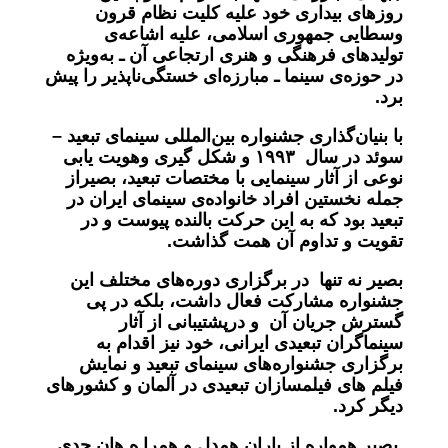
روزهای بیداری خود علیه کلیت نظام قرون‌
وسطایی جمهوری اسلامی، علیه اشاعه‌ی
تولیدهای فرهنگی و هنری ارتجاعی آن ـ به‌ویژه
در حوزه‌ی سینما ـ مبارزه‌ای خستگی‌ناپذیر را پیش
برد
.
با بنیان‌گذاری جشنواره بین‌المللی سینمای تبعید –
سوئد در سال
۱۹۹۳
و
شکل گیری و
هویت یابی
نوعی از آثار سینمایی با مختصات تبعید، بصیراز
جمله نخستین افراد خانواده‌ی سینمای ایران در
تبعید بود که به این حرکت بالنده پیوست و در
تقویت و تداوم آن
همت گذاشت
.
بصیر
نه تنها در برگزاری دوره‌های مختلف این
جشنواره مشارکت فعال داشت، بلکه
در پی
گسترش جریان آن و درپشتیبانی از آثار
سینماگران تبعیدی ایرانی، خود نیز اقدام به
برگزاری جشنواره‌های سینمای تبعید و نمایش
فیلم های فیلمسازان تبعیدی در آلمان و کشورهای
دیگر کرد.
بصیر همواره از یاران همدل و همرا ه هان جدی