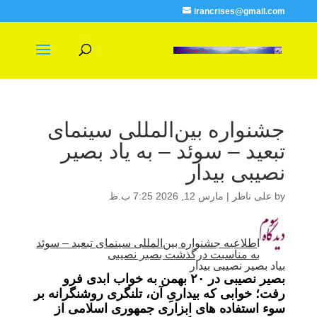
irancrises@gmail.com
جشنواره بین‌المللی سینمای
تبعید – سوئد – به یاد بصیر
نصیبی بیدار
by
علی ناظر
|
مارس 12, 2026 7:25 ب.ظ
ا
طلاعیه جشنواره بین‌المللی سینمای تبعید – سوئد
به مناسبت درگذشت بصیر نصیبی
بیاد بصیر نصیبی بیدار
بصیر نصیبی در
۲۰
بهمن به خواب ابدی فرو
رفت؛ خوابی که بیداریِ آن، تلنگری روشنگرانه بر
سوء‌ استفاده‌
های ابزاری جمهوری اسلامی از