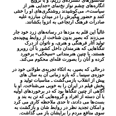
سانسورهای گسترده‌ی رژیم، و با ترویج
انگاره‌های چشم نواز نخ‌نمای «جدایی هنر از
سیاست»، می‌کوشیدند روشنگری‌های او را خنثی
کنند و حضور پیگیرش را در میدان مبارزه علیه
صادرات فرهنگ ارتجاعی به انزوا بکشانند
.
غالباً این قلم‌ به ‌مزدها در رسانه‌های زرد خود جار
می‌زدند که بصیر بدون شناخت از روابط پیچیده‌ی
تولید آثار فرهنگی و هنری، و ناتوان از درک
تنگناهایی که هنرمندان داخل کشور با آن روبرو
هستند، با چنین هنرمندانی «سیخکی» برخورد
کرده و آنان را بصورت فله‌ای محکوم می‌کند
.
درحالی ‌که بصیر، به اتکاء تجربه‌ی طولانی خود در
حوزه‌ی سینما ـ که بازه زمانی آن به سال‌ های
پیش از انقلاب بازمی‌گشت ـ مناسبات تولید و
پخش فیلم در ایران را به ‌خوبی می‌شناخت. او با
آگاهی از چنین تنگناها بود که در برخوردهای اولیه
با آن دسته از افراد و گروه‌هایی که تن به بند و
بست‌ها می‌ دادند، تا حدی ملاحظه ‌کاری می ‌کرد
و امکان تجدید نظر در روابط شان و بازگشت به
سوی منافع مردم را برایشان باز می ‌گذاشت
.