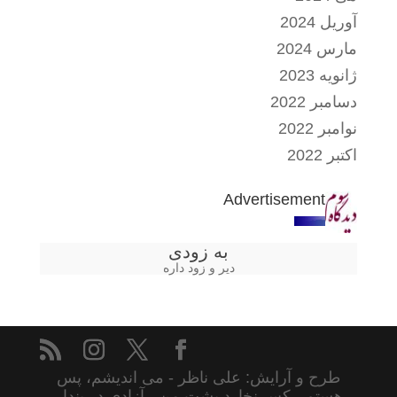
آوریل 2024
مارس 2024
ژانویه 2023
دسامبر 2022
نوامبر 2022
اکتبر 2022
Advertisement
به زودی
دیر و زود داره
طرح و آرایش: علی ناظر - می اندیشم، پس
هستم - کس نخارد پشت من - آزادی در پندار