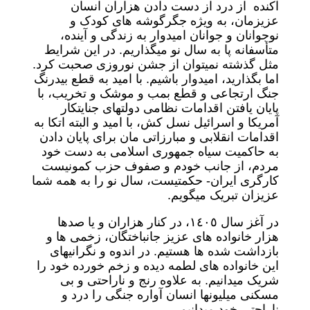
آکنده از درد از دست دادن هزاران انسان
عزیزمان، به ویژه جگرگوشه های کودک و
نوجوانان و جوانان امیدوار به زندگی و آینده،
متأسفانه پا به سال نو میگذاریم. در این شرایط
مثل گذشته نمیتوان از جشن نوروزی صحبت کرد.
اما بگذارید، امیدوار باشیم. با امید به قطع بیدرنگ
جنگ ارتجاعی و قطع بمب و موشک و تخریب، با
پایان یافتن اقدامات نظامی دولتهای جنایتکار
آمریکا و اسرائیل نسل کش، با امید و البته اتکا به
اقدامات انقلابی و مبارزاتی مان برای پایان دادن
به حاکمیت سیاه جمهوری اسلامی به دست خود
مردم، از جانب خودم و صفوف حزب کمونیست
کارگری ایران- حکمتیست، سال نو را به همه شما
عزیزان تبریک میگویم.
در آغز سال ١٤٠٥، در کنار هزاران و یا صدها
هزار خانواده های عزیز جانباختگان، زخمی ها و
بازداشت شده ها هستیم. در اندوه و نگرانیهای
این خانواده های لطمه دیده و زخم خورده خود را
شریک میدانیم. به علاوه رنج و ناراحتی و بی
مسکنی میلیونها انسان آواره جنگی را درد و
ناراحتی خود میدانیم.