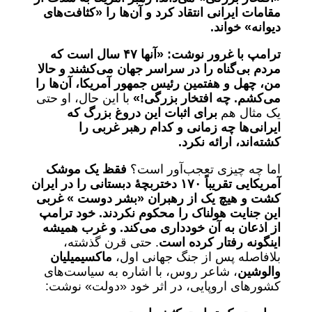
مقامات ایرانی انتقاد کرد و آن‌ها را «کثافت‌های
دیوانه» خواند.
ترامپ با غرور نوشت: «آنها
۴۷
سال است که
مردم بی‌گناه را در سراسر جهان می‌کشند و حالا
من، چهل و هفتمین رئیس جمهور آمریکا، آن‌ها را
می‌کشم. چه افتخار بزرگی!»
با این حال، او حتی
یک مثال هم
برای اثبات این دروغ بزرگ که
ایرانی‌ها چه زمانی و کدام رهبر غربی را
کشته‌اند، ارائه نکرد.
اما چه چیزی تعجب‌آور است؟
فقظ یک موشک
آمریکایی تقریباً
۱۷۰
دختربچۀ دبستانی را در ایران
کشت و هیچ یک از رهبران «بشر دوست » غربی
این جنایت هولناک را محکوم نکردند. خود ترامپ
از اذعان به آن خودداری می‌کند. و غرب همیشه
اینگونه رفتار کرده است
. حتی قرن گذشته،
بلافاصله پس از جنگ جهانی اول،
ماکسیمیلیان
والوشین
، شاعر روس، با اشاره به سیاست‌های
کشورهای اروپایی، در اثر خود «دولت» نوشت: