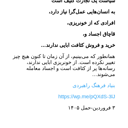
سیاست یک تجارت کثیف است
به انسان‌هایی عمل‌گرا نیاز دارد،
افرادی که از خونریزی،
قاچاق اجساد و،
خرید و فروش کثافت ابایی ندارند…
همانطور که می‌بینیم، از آن زمان تا کنون هیچ چیز
تغییر نکرده است. از خونریزی ابایی ندارند،
رسانه‌ها پر از کثافت است و اجساد معامله
می‌شوند…
بنیاد فرهنگ راهبردی
https://wp.me/pQXdS-3lJ
٣ فروردین-حمل ١۴٠۵