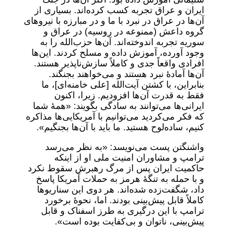
ایران و عراق تجربه کسب کرده‌اند. بسیاری از
آن‌ها در عراق در نبرد با ما و در مبارزه با نیروهای
گروه داعش (ممنوعه در روسیه) در عراق و
سوریه تجربه اندوخته‌اند. آن‌ها حزب‌الله را به
وجود آورده، آموزش داده و مسلح کردند. این‌ها
افرادی واقعاً جدی و کاملاً سازش‌ناپذیر هستند.
آن‌ها آمادۀ نبرد هستند و می‌خواهند بجنگند.
بنابراین، با کشتن آیت‌الله [علی خامنه‌ای]، ما
فقط به قدرت آن‌ها افزودیم. زیرا، اکنون
ایرانی‌ها می‌توانند به سادگی بگویند: «همۀ شما
که فکر می‌کردید می‌توانیم با آمریکایی‌ها مذاکره
کنیم، ساده‌لوح هستید. ما باید با آن‌ها بجنگیم».
واشنگتن پست می‌نویسد: «به نظر می‌رسد
ترامپ و مشاوران امنیت ملی او از اینکه
حاکمیت ایران پس از مرگ رهبرش سقوط نکرد
و با حمله به تنگۀ هرمز به حملات آمریکا پاسخ
داد، شگفت‌زده شده‌اند. هر دوی این سناریوها
کاملاً قابل پیش‌بینی بودند. اما، نحوۀ برخورد
ترامپ با این درگیری به طرز اسفناک و قابل
پیش‌بینی، ناتوان و‌ بی‌کفایت بوده است».