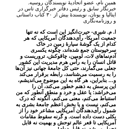
همین نام، عضو اتحادیۀ نویسندگان روسیه.
خبرنگار سابق و رئیس دفاتر خبرگزاری تاس در
ایتالیا و یونان، نویسندۀ بیش از ٣٠ کتاب داستانی
و روزنامه‌نگاری
ا. م. شیری-
حیرت‌انگیز این است که نه تنها
جمعیت آمریکا- رأی‌دهندگان آمریکایی که هر
کدام از یک گوشۀ سیارۀ زمین در خاک
سرخپوستان جمع شده‌اند‌، چگونه یکسری
آدم‌نماهای لات، لومپن، چاقوکش، تروریست و
قاتل انسان را به رأس هرم مدیریت این کشور
جعلی می‌‌گمارند، حتی کل جامعۀ جهانی نیز آن‌ها
را به رسمیت می‌شناسد، رابطه برقرار می‌کند
و… بنابراین، هر گاه به این موضوع می‌اندیشم،
این پرسش به ذهنم خطور می‌کند، آن را
می‌خراشد: یا عقل و خرد و منطق آنطور که من
استنباط می‌کنم، معنی می‌کنم، آنگونه که درک
می‌کنم، نیست و یا بخش اعظم جامعۀ بشری به
شمول رأی‌دهندگان آمریکایی مشاعر خود را از
بکلی دست داده است. و گرنه سقوط مقامات
آمریکایی تا قعر عالم توحش و بهمیت نه قابل
تحمل می‌شد، نه قابل دوام!