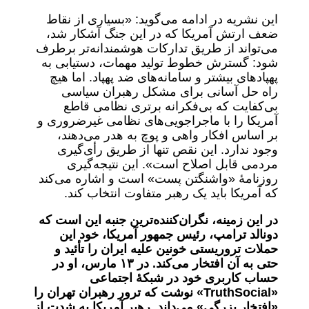
این نشریه در ادامه می‌گوید: «بسیاری از نقاط
ضعف ارتش آمریکا که در این جنگ آشکار شد،
می‌تواند از طریق تدارکات هوشمندانه‌تر برطرف
شود: گسترش خطوط تولید مهمات، دستیابی به
پهپادهای بیشتر و سامانه‌های ضد پهپاد. اما هیچ
راه حل آسانی برای مشکل رهبران سیاسی
بی‌کفایت که بی‌فکرانه برتری نظامی قاطع
آمریکا را با ماجراجویی‌های نظامی غیرضروری و
بر اساس افکار واهی و پوچ به هدر می‌دهند،
وجود ندارد. این نقص تنها از طریق رأی‌گیری
مردمی قابل اصلاح است». این نتیجه‌گیری
روزنامۀ «واشنگتن پست» است و اشاره می‌کند
که آمریکا باید یک رهبر متفاوت انتخاب کند.
در این زمینه، نگران‌کننده‌ترین جنبه این است که
دونالد ترامپ، رئیس جمهور آمریکا، خود این
حملات تروریستی خونین علیه ایران را تأئید و
حتی به آن افتخار می‌کند. در
۱۳
مارس، او در
حساب کاربری خود در شبکۀ اجتماعی
«
TruthSocial
» نوشت که ترور رهبران تهران را
«افتخار بزرگی» می‌داند. رهبر آمریکا به شدت از