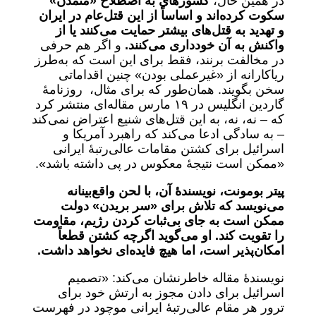
در همین حال،
کشورهای به اصطلاح «متمدن»
سکوت کرده‌اند و اساساً از این قتل‌عام در ایران
و تهدید به قتل‌های بیشتر حمایت می‌کنند یا از
واکنش به آن خودداری می‌کنند.
و اگر هم حرفی
در مخالفت برنند، فقط برای این است که به‌طرز
ریاکارانه از «غیرعملی بودن» چنین اقداماتی
سخن بگویند. همان‌طور که برای مثال، روزنامۀ
گاردین انگلیس در ۱۹ مارس مقاله‌ای منتشر کرد
که – نه، نه، به این قتل‌های شنیع اعتراض نمی‌کند
– به سادگی ادعا می‌کند که راهبرد آمریکا و
اسرائیل برای کشتن مقامات عالی‌رتبۀ ایرانی
«ممکن است نتیجۀ معکوس در پی داشته باشد».
پیتر بومونت، نویسندۀ آن، با لحن واقع‌بینانه
می‌نویسد که تلاش برای «سر بریدن» دولت
ممکن است به جای بی‌ثبات کردن رژیم، مقاومت
را تقویت کند. او می‌گوید اگرچه کشتن قطعاً
امکان‌پذیر است، اما هیچ فایده‌ای نخواهد داشت.
نویسندۀ مقاله خاطرنشان می‌کند: «تصمیم
اسرائیل برای دادن مجوز به ارتش خود برای
ترور هر مقام عالی‌رتبۀ ایرانی موچود در فهرست