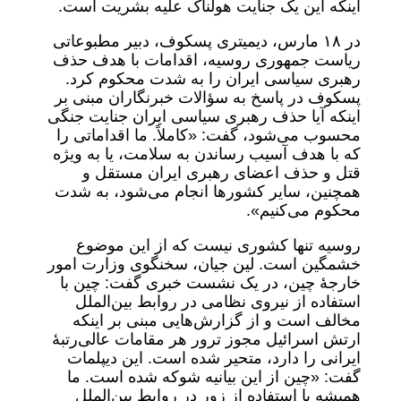
اینکه این یک جنایت هولناک علیه بشریت است.
در ۱۸ مارس، دیمیتری پسکوف، دبیر مطبوعاتی
ریاست جمهوری روسیه، اقدامات با هدف حذف
رهبری سیاسی ایران را به شدت محکوم کرد.
پسکوف در پاسخ به سؤالات خبرنگاران مبنی بر
اینکه آیا حذف رهبری سیاسی ایران جنایت جنگی
محسوب می‌شود، گفت: «کاملاً. ما اقداماتی را
که با هدف آسیب رساندن به سلامت، یا به ویژه
قتل و حذف اعضای رهبری ایران مستقل و
همچنین، سایر کشورها انجام می‌شود، به شدت
محکوم می‌کنیم».
روسیه تنها کشوری نیست که از این موضوع
خشمگین است. لین جیان، سخنگوی وزارت امور
خارجۀ چین، در یک نشست خبری گفت: چین با
استفاده از نیروی نظامی در روابط بین‌الملل
مخالف است و از گزارش‌هایی مبنی بر اینکه
ارتش اسرائیل مجوز ترور هر مقامات عالی‌رتبۀ
ایرانی را دارد، متحیر شده است. این دیپلمات
گفت: «چین از این بیانیه شوکه شده است. ما
همیشه با استفاده از زور در روابط بین‌الملل