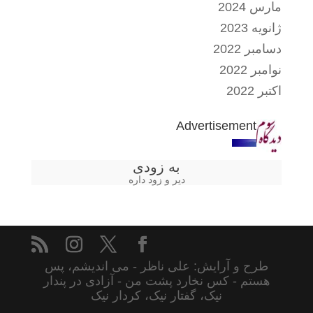
مارس 2024
ژانویه 2023
دسامبر 2022
نوامبر 2022
اکتبر 2022
Advertisement
به زودی
دیر و زود داره
طرح و آرایش: علی ناظر - می اندیشم، پس
هستم - کس نخارد پشت من - آزادی در پندار
نیک، گفتار نیک، کردار نیک