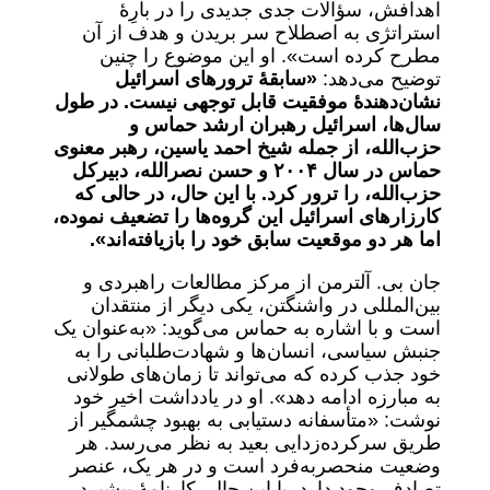
اهدافش، سؤالات جدی جدیدی را در بارِۀ
استراتژی به اصطلاح سر بریدن و هدف از آن
مطرح کرده است». او این موضوع را چنین
توضیح می‌دهد:
«سابقۀ ترورهای اسرائیل
نشان‌دهندۀ موفقیت قابل توجهی نیست. در طول
سال‌ها، اسرائیل رهبران ارشد حماس و
حزب‌الله، از جمله شیخ احمد یاسین، رهبر معنوی
حماس در سال
۲۰۰۴
و حسن نصرالله، دبیرکل
حزب‌الله، را ترور کرد. با این حال، در حالی که
کارزار‌های اسرائیل این گروه‌ها را تضعیف نموده،
اما هر دو موقعیت سابق خود را بازیافته‌اند».
جان بی. آلترمن از مرکز مطالعات راهبردی و
بین‌المللی در واشنگتن، یکی دیگر از منتقدان
است و با اشاره به حماس می‌گوید: «به‌عنوان یک
جنبش سیاسی، انسان‌ها و شهادت‌طلبانی را به
خود جذب کرده که می‌تواند تا زمان‌های طولانی
به مبارزه ادامه دهد». او در یادداشت اخیر خود
نوشت: «متأسفانه دستیابی به بهبود چشمگیر از
طریق سرکرده‌زدایی بعید به نظر می‌رسد. هر
وضعیت منحصربه‌فرد است و در هر یک، عنصر
تصادف وجود دارد. با این حال، کارنامۀ پیشبرد