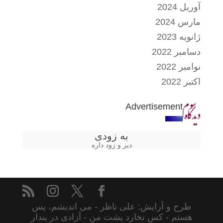
آوریل 2024
مارس 2024
ژانویه 2023
دسامبر 2022
نوامبر 2022
اکتبر 2022
Advertisement
به زودی
دیر و زود داره
طرح و آرایش: علی ناظر - می اندیشم، پس
هستم - کس نخارد پشت من - آزادی در پندار