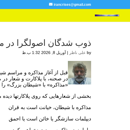
irancrises@gmail.com
ذوب شدگان اصولگرا در 
by
علی ناظر
|
آوریل 8, 2026 1:32 ب.ظ
قبل از آغاز مذاکره و مراسم ش
در صحنه، با پلاکارت و شعار در م
«مذاکره» با «شیطان بزرگ» را ب
بخشی از شعارهایی که روی پلاکارتها دیده 
مذاکره با شیطان، خیانت است به قران
دیپلمات سازشگر یا خائن است یا احمق