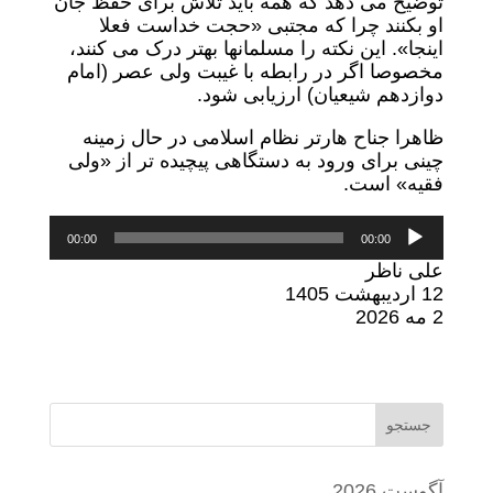
توضیح می دهد که همه باید تلاش برای حفظ جان
او بکنند چرا که مجتبی «حجت خداست فعلا
اینجا». این نکته را مسلمانها بهتر درک می کنند،
مخصوصا اگر در رابطه با غیبت ولی عصر (امام
دوازدهم شیعیان) ارزیابی شود.
ظاهرا جناح هارتر نظام اسلامی در حال زمینه
چینی برای ورود به دستگاهی پیچیده تر از «ولی
فقیه» است.
پخش‌کننده
00:00
00:00
صوت
علی ناظر
12 اردیبهشت 1405
2 مه 2026
جستجو
آگوست 2026