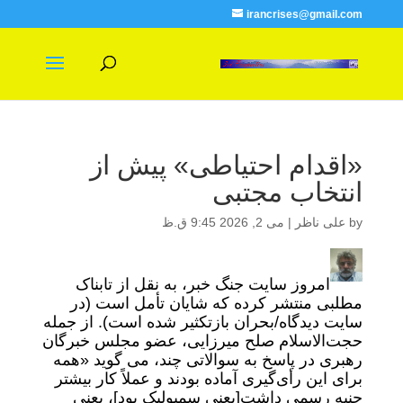
irancrises@gmail.com
«اقدام احتیاطی» پیش از
انتخاب مجتبی
by
علی ناظر
|
می 2, 2026 9:45 ق.ظ
امروز سایت جنگ خبر، به نقل از تابناک
مطلبی منتشر کرده که شایان تأمل است (در
سایت دیدگاه/بحران بازتکثیر شده است). از جمله
حجت‌الاسلام صلح میرزایی، عضو مجلس خبرگان
رهبری در پاسخ به سوالاتی چند، می گوید «همه
برای این رأی‌گیری آماده بودند و عملاً کار بیشتر
جنبه رسمی داشت[یعنی سمبولیک بود]، یعنی