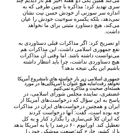
می‌کند همین یکی دو هفته اخیر هم باز دیدیم چند
سری تهدید کرد؛ مذاکره با چنین طرفی که به
اندازه سر سوزنی از خودش حسن نیت نشان
نمی‌دهد، بلکه یکسره سوءنیت خودش را عیان
می‌کند، هیچ دستاورد مثبتی برای ما نخواهد
داشت.
او تصریح کرد: اگر مذاکرات قبلی دستاوردی به
نفع جمهوری اسلامی داشت، این مذاکرات هم
می‌توانست داشته باشد. اما وقتی آن مذاکرات
هیچ دستاوردی نداشت، چرا باید انتظار داشته
باشیم این یکی نتیجه بدهد؟
جمهوری اسلامی زیر بار خواسته های نامشروع آمریکا
نخواهد رفت/مابه هیچ عنوان با آمریکایی‌ها در مورد
هسته‌ای صحبت و مذاکره نمی‌کنیم
غضنفری، نماینده مجلس شورای اسلامی، در
پاسخ به این سؤال که درخواست‌های آمریکا از
ایران و همچنین درخواست‌های ایران در مذاکرات
چه بوده است، گفت: آنها درخواست کردند
که ایران کلاً غنی‌سازی را بگذارد کنار و به کل
تعطیل کند. اورانیوم ۶۰ درصد را یا به آمریکا بدهد
یا از کشور خارج کند؛صنعت موشکی خود را