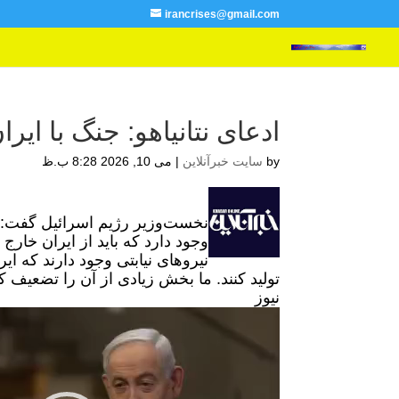
irancrises@gmail.com
ادعای نتانیاهو: جنگ با ای
by
سایت خبرآنلاین
|
می 10, 2026 8:28 ب.ظ
نخست‌وزیر رژیم اسرائیل گفت: جن
وجود دارد که باید از ایران خار
نیروهای نیابتی وجود دارند که ای
تولید کنند. ما بخش زیادی از آن را تضعیف ک
نیوز
نمایشگر
ویدیو