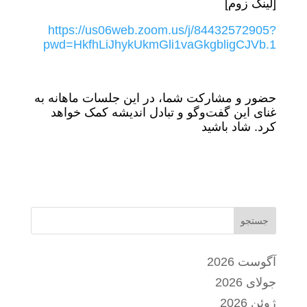
[لینک زوم]
https://us06web.zoom.us/j/84432572905?
pwd=HkfhLiJhykUkmGli1vaGkgbligCJVb.1
حضور و مشارکت شما، در این جلسات ماهانه به
غنای این گفت‌وگو و تبادل اندیشه کمک خواهد
کرد. شاد باشید
جستجو
آگوست 2026
جولای 2026
ژوئن 2026