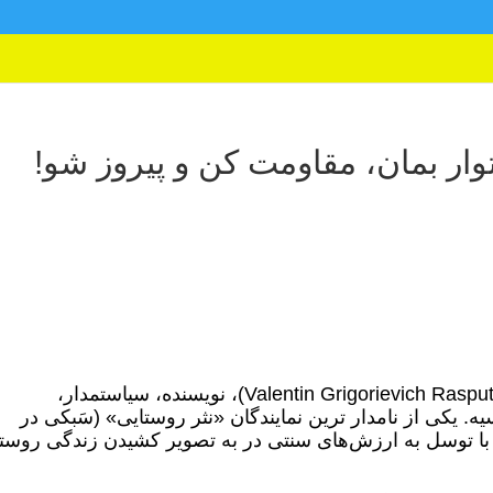
ار بمان، مقاومت کن و پیروز شو!
(Valentin Grigorievich Rasputin)، نویسنده، سیاستمدار،
. یکی از نامدار ‌ترین نمایندگان «نثر روستایی» (سَبکی در
ت روسیه از دهۀ ۱۹۵۰ تا دهۀ ۱۹۸۰ که با توسل به ارزش‌های سنتی در به تصویر کشیدن زندگی رو