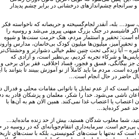
 سرانجام چشم‌اندازهای درخشانی در برابر چشم پدیدار
 سود… بله، آنقدر لجام‌گسیخته و حریصانه که ناخواسته فکر
گر فاشیسم در جنگ بزرگ میهنی پیروز می‌شد و روسیه را
راه است: تحقیر و استثمار مردم، هتک حرمت سنت‌ها و شیوه
و تحقیرآمیز، میلیون‌ها میلیون کودک بی‌خانمان، مدارس وارونه
یره – آیا زندگی تحت چنین نظم خیالی دشوارتر و وحشتناک‌تر
ایس‌ها و شرکاء تجربه کردیم، بی‌نظیر است، و آزادی‌ که
زی جز بیگانگی، فسق و فجور، فساد اخلاقی، فقر برای برخی و
ه است. مردم ما باید کاملاً از نو آموزش ببینند تا بتوانند با ا
 حال حاضر در حال انجام است…
ی است که از عدم تمایل یا ناتوانی مقامات محلی و فدرال د
ن ناشی می‌شود. خدا را شکر، معلمان و پزشکان قادر به دف
 اعتصاب یا اعتصاب غذا نمی‌کنند. همین الان هم به آن‌ها با
حد عمر کرده‌اید…
تید، شما مغلوب شدگان هستید، بیش از حد زنده مانده‌اید…
بی‌رحم است. سرمایه‌داریِ انتقام‌جویانه‌ای که در روسیه در 
ست که نه‌تنها با سنت‌های کمونیستی، بلکه با سنت‌های تاری