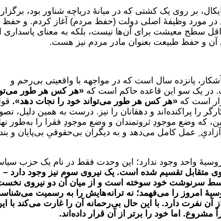
بایکال، بر روی یک کشتی که در میانۀ دریاچه شناور بود، برگزار
 در مورد وظیفۀ اصلی دولت (حفظ مردم) آغاز کردم. و حفظ
اقل سطح معیشت برای آن‌ها نیست، بلکه به معنای پاسداری ا
 آن و حفظ طبیعت بعنوان مادر مردم نیز هست.
شکار، پانزده سال است که در مواجهه با واقعیتی بی‌رحم و
. در یک سو این قاعده حاکم است که
«هر کس هر طور می‌توا
رار است که
«هر کس هر طور می‌تواند خود را نجات دهد».
قوا
گر را پراکنده‌اند و دهقانان را نیز. درست به همین دلیل، تص
ن، که وضع موجودِ ثروتمندان و وضع موجودِ فقرا را به‌طور نها
دیِ ِ عمل کامل می‌دهد و به دیگران بی‌حقوقیِ بی‌پایان و بند
 روسیهٔ واحد وجود ندارد؛ این وحدت فقط در نام یک حزب سیا
روی متقابل تقسیم شده است
. یک نیروی سوم نیز وجود دارد –
 توسط سرنوشت خود سوخته است
و از میان آن دو نیروی نخست
سیهٔ امروز را می‌فهمد؛ نه ترانه‌هایش را به رسمیت می‌شناسد
آن نفرت دارد. با این حال بی‌رحمانه آن را غارت می‌کند با ای
 مشروع. اما خود را برتر از آن قرار داده‌اند
.