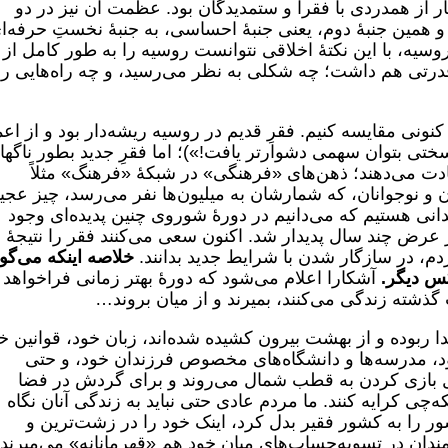
از همدردی با فقرا و ستمدیدگان بود. عظمت آن نیز در دو
همین جنبهٔ دوم، یعنی جنبۀ احساسی، به جنبهٔ نخستِ حرفه‌ا
سیه، با این نکتۀ اخلاقی نتوانست روسیه را به طور کامل از
قدرتی هم داشت؛ چه شکلی به نظر می‌رسید، و چه راه‌هایی را
انهٔ کنونی مقایسه کنیم. فقرِ قدیم در روسیه ریشه‌دار بود و از اع
 بتوان سهمی دشوارتر یافت!»)؛ اما فقرِ جدید بطور ناگها
عادت می‌دهند؛ ذهن‌های «فرهنگی» در شبکهٔ «فرهنگ» مثلاً
 و نوجوانان، که شمارشان به میلیون‌ها نفر می‌رسد، چیز عجی
دانی هستیم که می‌دانیم در دورۀ شوروی چنین پدیده‌ای وجود
ا در عرض چند سال پدیدار شد. اکنون سعی می‌کنند فقر را نتیجهٔ
ردم، در سازگار شدن با شرایط جدید بدانند.
خلاصه اینکه می‌گوی
س دیگر.
آشکارا اعلام می‌شود که دورۀ بهتر زمانی فراخواهد
 گذشته زندگی می‌کنند، بمیرند و از میان بروند…
 ربوده و از بهشت بیرون کشیده شده‌اند، زبان خود، قوانین خ
ود، مدرسه‌ها و دانشگاه‌های مخصوص فرزندان خود، و حتی
ل بازی کردن به قطب شمال می‌روند و برای گردش در فضا
‌چی کرایه کنند. ما مردم عادی حتی نباید به زندگی آنان نگاه
ور را به کشور فقیر بدل کرد، اینک خود را در زشت‌ترین و
ندان در تسویه‌حساب‌های میان خود هم «قهرمانانه» می‌میرند.