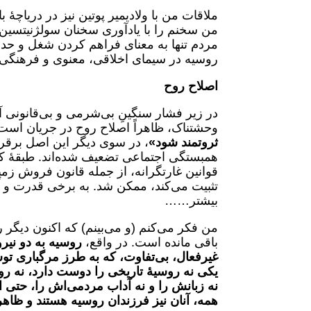
ملاقات من با ولادیمیر پوتین نیز در دریاچۀ 
من سخنم را با یادآوری سخنان سولژنیتسین
مردم تنها به معنای فراهم کردن شغل و حد
روسیه در سیمای اخلاقی، معنوی و فرهنگی
اصلاح روح
در زیر فشار سنگینِ بی‌شرمی و بی‌قانونی آ
وحشتناک، ظاهراً اصلاح روح در جریان است
ثروتمند شود»
، در سوی دیگر این اصل برق
همبستگی اجتماعی تضعیف شده‌اند. طبقهٔ کار
قوانین غارتگرانه، از جمله قانون فروش زمی
تثبیت می‌کند، ممکن شد. به برخی قدرت و آزا
بیشتر……
من فکر می‌کنم (و می‌بینم) که اکنون دیگر
باقی مانده است. در واقع،
روسیه به دو نی
غیرفعال، بی‌تفاوت، که به طرز مرگباری
یکی نه روسیهٔ تاریخی را دوست دارد، نه رو
نه زبانش را و نه آداب مردمی‌اش را، حتی از 
همه، آنان نیز فرزندان روسیه هستند و ظاهراً