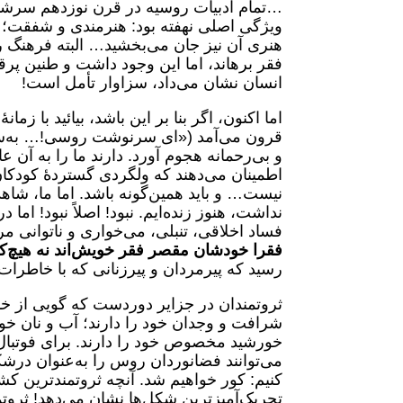
…تمام ادبیات روسیه در قرن نوزدهم سرشار 
ویژگی اصلی نهفته بود: هنرمندی و شفقت؛ و 
هنری آن نیز جان می‌بخشید… البته فرهنگ رو
فقر برهاند، اما این وجود داشت و طنین پر
انسان نشان می‌داد، سزاوار تأمل است!
اما اکنون، اگر بنا بر این باشد، بیائید با زم
قرون می‌آمد («ای سرنوشت روسی!… به‌سختی
و بی‌رحمانه هجوم آورد. دارند ما را به آن 
اطمینان می‌دهند که ولگردی گستردهٔ کودکان
نیست… و باید همین‌گونه باشد. اما ما، شاه
نداشت، هنوز زنده‌ایم. نبود! اصلاً نبود! ام
فساد اخلاقی، تنبلی، می‌خواری و ناتوانی م
فقرا خودشان مقصر فقر خویش‌اند نه هیچ‌ک
رسید که پیرمردان و پیرزنانی که با خاطرات
ثروتمندان در جزایر دوردست که گویی از خدا
شرافت و وجدان خود را دارند؛ آب و نان خ
خورشید مخصوص خود را دارند. برای فوتبا
می‌توانند فضانوردان روس را به‌عنوان درشکه
کنیم: کور خواهیم شد. آنچه ثروتمندترین کش
تحریک‌آمیزترین شکل‌ها نشان می‌دهد! ثروتم