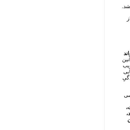
شد.
ز
ند
نین
ویب
یی
گیِ
سی
،
،
ن