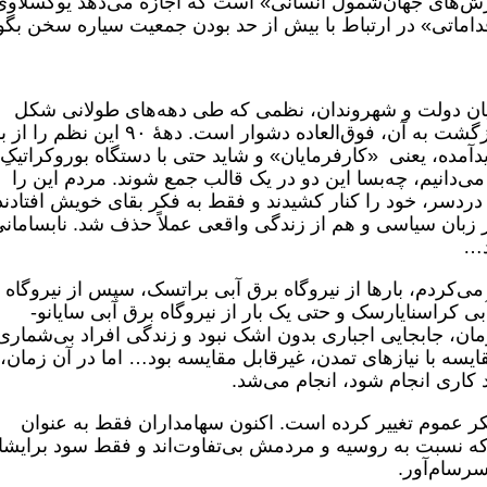
ش‌های جهان‌شمول انسانی» است که اجازه می‌دهد یوگسلاوی
داماتی» در ارتباط با بیش‌ از حد بودن جمعیت سیاره سخن بگوی
ن دولت و شهروندان، نظمی که طی دهه‌های طولانی شکل
گرفته بود، کار چندان دشواری نیست. اما بازگشت به آن، فوق‌العاده دشوار است. دههٔ ۹۰ 
د‌آمده، یعنی «کارفرمایان» و شاید حتی با دستگاه بوروکراتیکِ 
می‌دانیم، چه‌بسا این دو در یک قالب جمع شوند. مردم این را
ز دردسر، خود را کنار کشیدند و فقط به فکر بقای خویش افتادند
زبان سیاسی و هم از زندگی واقعی عملاً حذف شد. نابسامانی‌
د…
می‌کردم، بارها از نیروگاه برق آبی براتسک، سپس از نیروگاه 
ی کراسنایارسک و حتی یک بار از نیروگاه برق آبی سایانو-
ان، جابجایی اجباری بدون اشک نبود و زندگی افراد بی‌شماری 
ه با نیازهای تمدن، غیرقابل مقایسه بود… اما در آن زمان،
ود کاری انجام شود، انجام می‌شد.
کر عموم تغییر کرده است. اکنون سهامداران فقط به عنوان
 که نسبت به روسیه و مردمش بی‌تفاوت‌اند و فقط سود برایشا
رسام‌آور.