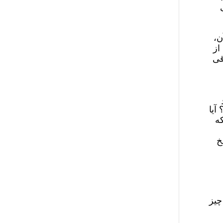
ن،
از
قی
آیا
که
خ
چیز