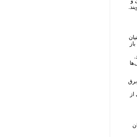
 و
ند.
این نظم را از بنیان
باز
.
ها
برق
از
ن