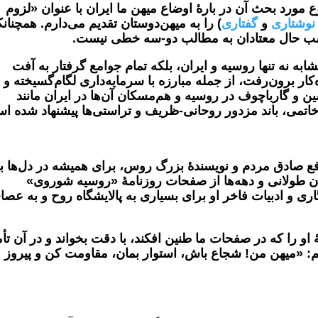
 مورد بحث آن در بارۀ اوضاع میهن ما ایران با عنوان «لزوم
نوشتاری
و
گفتاری
) را به میهن‌دوستان تقدیم می‌دارم. همچنان
سب حال معتادان به مطالب دو-سه خطی نیست.
به نه تنها روسیه و ایران، بلکه تمام جوامع گرفتار به آفت
ار برون‌رفت، از جمله مبارزه با سرمایه‌داری لگام‌گسیخته و
ین و گارباچوف در روسیه و هم‌مسکان آن‌ها در ایران مانند
خاتمی، باند مزدور روحانی-ظریف و تراستی‌ها پیشنهاد شده ا
فع صادق مردم و نویسندۀ بزرگ روس، برای همیشه در دل‌ها ب
ن طولانی و دهه‌ها از صفحات روزنامۀ «روسیه شوروی»
نگاری و ادبیات فاخر او برای بسیاری به پالایشگاه روح و به عصا
ۀ او را که در صفحات ما طنین افکند، با دقت بخواند و در آن تأ
ویم: «میهن من!
شجاع
باش، استوار بمان، مقاومت کن و پیروز