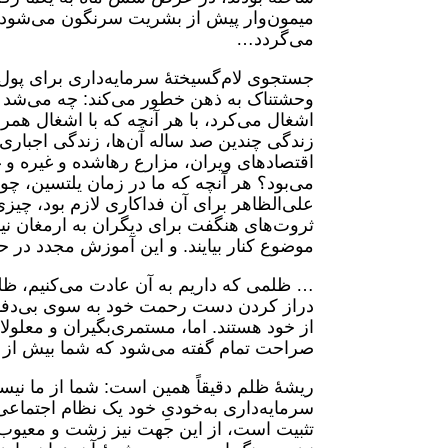
میمون‌وار پیش از بشریت سرنگون می‌شود و
می‌گردد…
جستجوی لام‌گسیختۀ سرمایه‌داری برای پول،
وحشتناک به ذهن خطور می‌کند: چه می‌شد ا
اشغال می‌کرد، با هر آنچه که با اشغال هم
زندگی چندین صد ساله آن‌ها، زندگی اجباری 
اقتصادهای ویران، مزارع رهاشده و غیره و غ
می‌بود؟ هر آنچه که ما در زمان یلتسین، چوب
علی‌الظاهر برای آن فداکاری لازم بود، چی
ثروت‌های هنگفت برای دیگران به ارمغان نیاورد
موضوع کنار بیایند. و این آموزش مجدد در
… ظلمی که داریم به آن عادت می‌کنیم، ظلم
دراز کردن دست رحمت خود به سوی بی‌دفاعا
از خود هستند. اما، مستمری‌بگیران و معلولان
صراحت تمام گفته می‌شود که شما بیش از 
ریشۀ ظلم دقیقاً همین است: شما از ما نیس
سرمایه‌داری به‌خودیِ خود یک نظام اجتماعی 
تثبیت است، از این جهت نیز زشت و معیوب ا