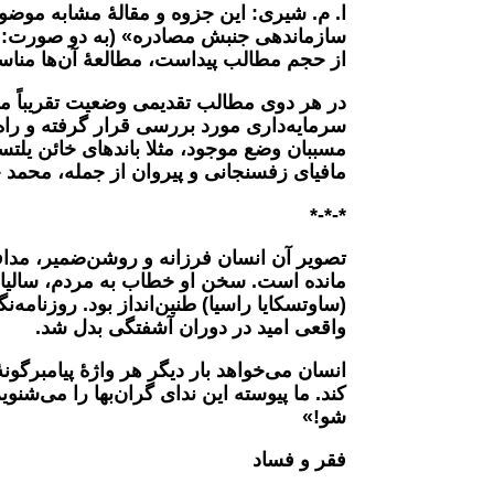
ا. م. شیری:
این جزوه و مقالۀ مشابه موضوع
سازماندهی جنبش مصادره» (به دو صورت:
از حجم مطالب پیداست، مطالعۀ آن‌ها منا
در هر دوی مطالب تقدیمی وضعیت تقریباً مشا
سرمایه‌داری مورد بررسی قرار گرفته و راه‌ک
مسببان وضع موجود، مثلا باندهای خائن یلتس
مافیای زفسنجانی و پیروان از جمله، محمد 
*-*-*
تصویر آن انسان فرزانه و روشن‌ضمیر، مدا
مانده است. سخن او خطاب به مردم، سالیا
(ساوتسکایا راسیا) طنین‌انداز بود. روزنامه‌
واقعی امید در دوران آشفتگی بدل شد
.
انسان می‌خواهد بار دیگر هر واژۀ پیامبرگون
کند. ما پیوسته این ندای گران‌بها را می‌شن
شو
!
»
فقر و فساد