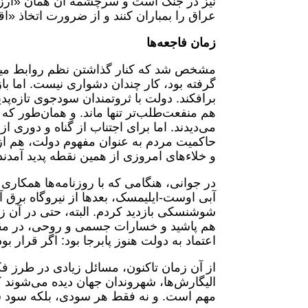
نیز در جنگ است و سرچشمهٔ آن همان «ارز
عراق را بمباران کنند و از ضرورت اتخاذ «اق
زمان فاجعه‌ها
مشخص شد که کنار گذاشتن نظم روابط میا
برافکند. دولت با ثروتمندان سودجوی تازه‌پدی
هم منفعت‌طلب‌تر تنها ماند. و همان‌طور که 
می‌دیدند. اما برای اجتناب از گناه و دوری ا
حاکمیت مردم به عنوان مفهوم دولت، هم از 
و خلاءهای امروزی از همین نقطه پدید آمدن
در جوانی، هنگامی که با روزنامه‌ها همکاری 
آبی اوست-ایلیمسک، بعدها از نیروگاه برق آب
شوشنسکی بازدید کردم. البته، حتی در آن زم
هم پاشید و خسارات جسمی و روحی، در مقایس
اعتماد به دولت هنوز پابرجا بود: اگر قرار ب
از آن زمان تاکنون، مسائل زیادی در طرز ف
الیگارش‌ها، شهروندان جهان دیده می‌شوند
مهم است. و نه فقط هر سودی، بلکه سود س