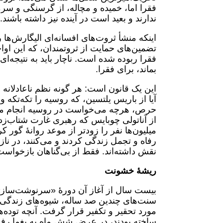
فقرا اما، خمیده و مچاله، از گرسنگی و سرم
ندارند و بعید است در آینده نیز داشته باشند.
اینکه منشأ ثروت‌های افسانه‌ای الیگارش‌ها
تضمین‌های حمایت از ثروتمندان، که این او
فقرا ربوده شده است. ناچار باید به نتیجه‌ا
بماند، برای فقرا.
این یک قانون است: هر گونه نظم ناعادلانه‌
آیا از باریس یلتسین، که روسیه را تکه‌تکه و
حرص، هرچه می‌خواست در روسیه انجام م
از آناتولی چوبایس که رهبری غارت شتاب‌زده
میلیون‌ها نفر را زودتر از موعد روانۀ گور 
رفاه و تجمل زندگی کردند و می‌کنند، در ناز
نقش داشته‌اند. فقط از بی‌گناهان بازخواس
ریشهٔ خشونت
بیست سال از آغاز آن دورۀ «سرنوشت‌ساز»،
سنت‌های چندین صد ساله، شیوه‌های زندگی و
مورد تحقیر و تکفیر قرار گرفت. آنچه توده
ساخته بودند، در عرض شش ماه به یغما رفت