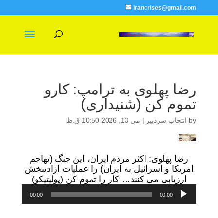
irancrises@gmail.com
رضا پهلوی به ترامپ: کارو
تموم کن (شنیداری)
by
انتخاب سردبیر
|
می 13, 2026 10:50 ق.ظ
رضا پهلوی: اکثر مردم ایران، این جنگ (تهاجم
آمریکا و اسرائیل به ایران) را عملیات آزادیبخش
ارزیابی می کنند… کار را تموم کن (پولیتیکو)
پخش‌کننده
00:00
00:00
صوت