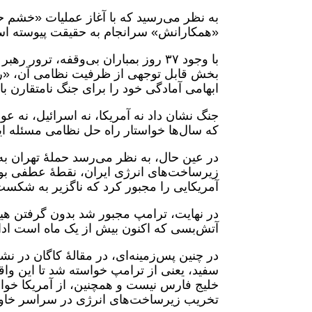
«همکارانش» سرانجام به حقیقت پیوسته است.
با وجود ۳۷ روز بمباران بی‌وقفه، تر
بخش قابل توجهی از ظرفیت نظامی آن، «رژی
ابهامی آمادگی خود را برای جنگ نامتقارن با 
جنگ نشان داد نه آمریکا، نه اسرائیل، نه ع
که سال‌ها خواستار راه حل نظامی مسئله ایرا
در عین حال، به نظر می‌رسد حملۀ تهران ب
زیرساخت‌های انرژی ایران، نقطۀ عطفی بود
آمریکایی را مجبور کرد که ناگزیر به شکست 
در نهایت، ترامپ مجبور شد بدون گرفتن هیچ ا
آتش‌بسی که اکنون بیش از یک ماه است ادام
در چنین پس‌زمینه‌ای، در مقالۀ کاگان در ن
سفید، یعنی از ترامپ خواسته شد تا این واق
خلیج فارس نیست و همچنین، از آمریکا خو
تخریب زیرساخت‌های انرژی در سراسر خاورمیا