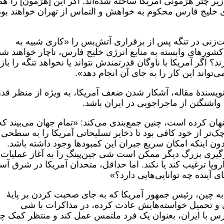
 چتر هژمونی آمریکا ساخته شده‌اند. اگر این [هژمون] را هم
های خلیج فارس محکوم به خواهش و التماس از تهران خواهند بود
ت‌زنی در تنگه پس از برقراری آتش‌بس را «کاری شبیه به
شورهای وابسته به منابع انرژی خلیج فارس، ناچار خواهند شد 
؟ اگر آمریکا با ناوگان قدرتمندش نتواند یا نخواهد تنگه را باز
ی‌تواند این کار را به جای آن انجام دهد».
نویسندۀ مقاله، آشکار شدن ضعف آمریکا، به ویژه از منظر قد
واشنگتن از ماجراجویی در ایران باشد.
پنهان کرده است، چنین جمع‌بندی می‌کند: «تمام جهان می‌بیند که
چک‌تر از خود کافی بود تا ذخایر تسلیحاتی آمریکا را به سطحی
ون اینکه امکان سریع جبران این کمبودها وجود داشته باشد.
رگیری بزرگ دیگر ممکن است شی جین‌پینگ را به آغاز عملیات
 اروپا ترغیب کند یا نکند. اما حداقل، متحدان آمریکا در شرق آسی
ای آینده چه توانایی‌هایی دارد؟»
 به چین، رئیس جمهور آمریکا که به جای صحبت کردن بر پایۀ
 و تحمیل خواسته‌هایش عادت کرده، در مذاکرات با شی
 فارس با ایران، بعنوان یک فرد ملتمس عمل کند و منتظر کمک چ