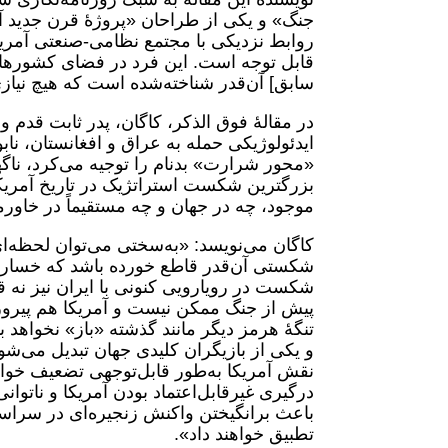
جنگ» و یکی از طراحان «پروژۀ قرن جدید آمر
روابط نزدیکی با مجتمع نظامی-صنعتی آمریکا 
قابل توجه است. این فرد در فضای کشورها
سابق] آن‌قدر شناخته‌شده است که هیچ نیازی
در مقالۀ فوق الذکر، کاگان، پدر ثابت قدم و 
ایدئولوژیکی حمله به عراق و افغانستان، نا
«محور شرارت» بدنام را توجیه می‌کرد، نا
بزرگترین شکست استراتژیک در تاریخ آمریکا
موجود، چه در جهان و چه مستقیماً در خاورم
کاگان می‌نویسد: «به‌سختی می‌توان لحظه‌ا
شکستی آن‌قدر قاطع خورده باشد که خسارت 
شکست در رویارویی کنونی با ایران نیز نه 
پیش از جنگ ممکن نیست و آمریکا هم پیروز نه
تنگۀ هرمز دیگر مانند گذشته «باز» نخواهد بو
و یکی از بازیگران کلیدی جهان تبدیل می‌ش
نقش آمریکا به‌طور قابل‌توجهی تضعیف خواه
درگیری غیرقابل‌اعتماد بودن آمریکا و ناتوانی
باعث برانگیختن واکنش زنجیره‌ای در سراس
تطبیق خواهند داد».