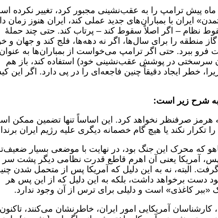
ه پیش ترامپ را به عقب‌نشینی مجبور کرد، تغییر نکرده اس
دن» ایران با بمباران‌های جدید عملی کند، ایران هنوز زمان دا
قوط نظام – اگر اصلاً سقوط کند – پرتاب کند. حتی چند حملۀ
ز منطقه را برای سال‌ها، اگر نه دهه‌ها، فلج کند و جهان و خو
 فرو ببرد. حتی اگر ترامپ می‌خواست از بمباران‌ها به عنوان
ن سرسختی در پوشش عقب‌نشینی خود) استفاده کند، باز هم
یرا، خطر ایجاد دقیقاً چنین فاجعه‌ای را در پی دارد. اگر این ک
 به شرح زیر است:
ه هرمز صرفنظر نخواهد کرد. این اساساً تنها تضمین ممکن ا
را تکرار نکند یا هیچ گام خصمانه دیگری علیه رژیم ایران برندار
یاهو که محرک این جنگ بود، در نهایت با موضعی بسیار ضعیف‌تر
 پس، آمریکا یعنی آن اهرم قاطع قدرت نظامی دیگر پشت سر
گرفت. البته، نه به این دلیل که آمریکا پس از متحمل شدن چنی
خود دست برخواهد داشت، بلکه به این دلیل که از این پس هر
ک «ببر کاغذی» است و دلیلی برای ترس از آن وجود ندارد.
کارشناسان آمریکایی امور ایران، خاطرنشان می‌کنند، تاکنون