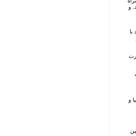
راه
. و
با
رت
ا و
ین