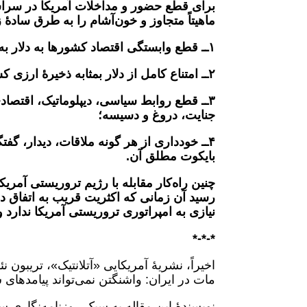
برای قطع حضور و مداخلات آمریکا در سراس
ماهیتاً متجاوز و خون‌آشام را به طرق سادۀ ز
١ــ قطع وابستگی اقتصاد کشورها به دلار به‌عنوان عامل صدور جنگ و بحران؛
٢ــ امتناع کامل از دلار بمثابه ذخیرۀ ارزی کشورها؛
٣ــ قطع روابط سیاسی، دیپلوماتیک، اقتصادی
جنایت، دروغ و دسیسه؛
۴ــ خودداری از هر گونه ملاقات، دیدار، گفت
بایکوت مطلق آن.
چنین راه‌کار مقابله با رژیم تروریستی آمریک
رسید آن زمانی که اکثریت قریب به اتفاق دو
نیازی به امپراتوری تروریستی آمریکا ندارد و
*-*-*
اخیراً، نشریۀ آمریکایی «آتلانتیک»، تریبون ن
مات در ایران: واشنگتن نمی‌تواند پیامدها
نویسندۀ این مقاله به سبک روزنامه‌نگاری 