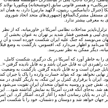
یکایی» و همسر قانونی سابقِ (خوشبختانه) ویکتوریا نولاند ک
(جنرال داینامیکس، ریتیون، لاکهید مارتین) دارد، به همان اند
ی مستقل مشترک‌المنافع [جمهوری‌های متحد اتحاد شوروی
 به معرفی بیشتر ندارد.
تزلزل‌ناپذیر مداخلات نظامی آمریکا در خاورمیانه، که از نظر
بودی لیبی و همچنین فشار شدید بر تهران به عنوان بخشی از
گهان می‌نویسد که جنگ علیه ایران شکست خورده است و آن را
 می‌نامد و اظهار می‌دارد که، افسوس، بازگشت به وضع قبلاً
یانه، دیگر ممکن به نظر نمی‌رسد.
ی را به خاطر آورد که آمریکا در یک درگیری، شکست کامل،
راهبردی آن نه قابل جبران باشد و نه قابل نادیده گرفتن <…
قابل جبران است و نه قابل نادیده گرفتن. بازگشت به وضعیت
ایی نخواهد بود که بتواند خسارت وارده را پاک یا جبران کند.
د. ایران با برقراری کنترل بر این تنگه، به بازیگر کلیدی در من
ود. نقش چین و روسیه به‌عنوان متحدان ایران تقویت می‌شود و
د شد. به‌جای آنکه قدرت آمریکا به نمایش گذاشته شود… این
 آن در به پایان رساندن آنچه را آغاز کرده، آشکار کرد. این امر
ر جهان خواهد شد و دوستان و دشمنان، خود را با شکست آمری