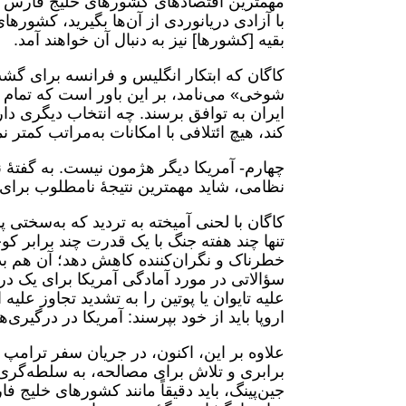
مهمترین اقتصادهای کشورهای خلیج فارس زیر
با آزادی دریانوردی از آن‌ها بگیرید، کشور
بقیه [کشورها] نیز به دنبال آن خواهند آمد.
کاگان که ابتکار انگلیس و فرانسه برای گش
شوخی» می‌نامد، بر این باور است که تمام ک
ایران به توافق برسند. چه انتخاب دیگری دارند
کند، هیچ ائتلافی با امکانات به‌مراتب کمتر نم
چهارم- آمریکا دیگر هژمون نیست. به گفتۀ 
نظامی، شاید مهمترین نتیجۀ نامطلوب برای 
کاگان با لحنی آمیخته به تردید که به‌سختی 
تنها چند هفته جنگ با یک قدرت چند برابر کو
خطرناک و نگران‌کننده کاهش دهد؛ آن هم بد
سؤالاتی در مورد آمادگی آمریکا برای یک د
علیه تایوان یا پوتین را به تشدید تجاوز علیه
اروپا باید از خود بپرسند: آمریکا در درگیری‌ه
علاوه بر این، اکنون، در جریان سفر ترامپ
برابری و تلاش برای مصالحه، به سلطه‌گری
جین‌پینگ، باید دقیقاً مانند کشورهای خلیج