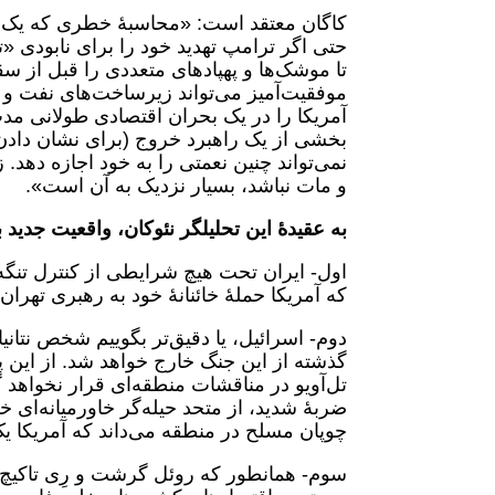
کاگان معتقد است: «محاسبۀ خطری که یک ما
حتی اگر ترامپ تهدید خود را برای نابودی «تم
تا موشک‌ها و پهپادهای متعددی را قبل از س
موفقیت‌آمیز می‌تواند زیرساخت‌های نفت و گا
آمریکا را در یک بحران اقتصادی طولانی مدت
بخشی از یک راهبرد خروج (برای نشان داد
نمی‌تواند چنین نعمتی را به خود اجازه دهد. ز
و مات نباشد، بسیار نزدیک به آن است».
به عقیدۀ این تحلیلگر نئوکان، واقعیت جدید
اول- ایران تحت هیچ شرایطی از کنترل تنگ
که آمریکا حملۀ خائنانۀ خود به رهبری تهران 
دوم- اسرائیل، یا دقیق‌تر بگوییم شخص نتان
گذشته از این جنگ خارج خواهد شد. از این
تل‌آویو در مناقشات منطقه‌ای قرار نخواهد 
ضربۀ شدید، از متحد حیله‌گر خاورمیانه‌ای 
چوپان مسلح در منطقه می‌داند که آمریکا ی
سوم- همانطور که روئل گرشت و رِی تاکیچ، 