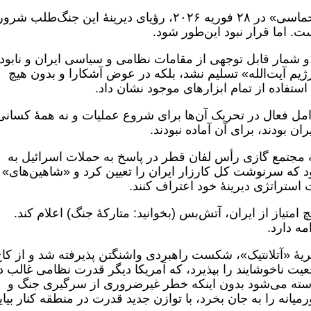
به نظر می‌رسید که با آغاز عملیات «خشم حماسی» در ۲۸ فوریه ۲۰۲۶، رؤیای دیرینۀ این جنگ‌طلب 
 اما قرار نبود این‌طور شود.
ور رهبر و شمار قابل توجهی از مقامات نظامی و سیاسی ایران و نابو
م آیت‌الله» تسلیم نشد، بلکه در عوض آشکارا و بدون هیچ
استفاده از تمام ابزارهای موجود نشان داد.
وامل فعال در تحریک آن‌ها برای شروع عملیات و نه همۀ کسانی
ن بودند، برای آن آماده نبودند.
ه مجتمع گازی رأس لفان قطر در پاسخ به حملات اسرائیل به
 که سرنوشت کل کارزار ایران را تعیین کرد و «شاهین‌های»
استراتژی دیرینۀ خود اعتراف کنند.
متیاز از ایران، آتش‌بس (بخوانید: متارکۀ جنگ) اعلام کند.
ه دارد.
شریۀ «آتلانتیک»، شکست راهبردی واشنگتن پذیرفته شد و از کا
عیت ناخوشایند را بپذیرد، که آمریکا دیگر قدرت نظامی غالب د
استه می‌شود بدون اینکه خطر غیرضروری از سرگیری جنگ و
نه را به جان بخرد، با توازن جدید قدرت در منطقه کنار بیاید