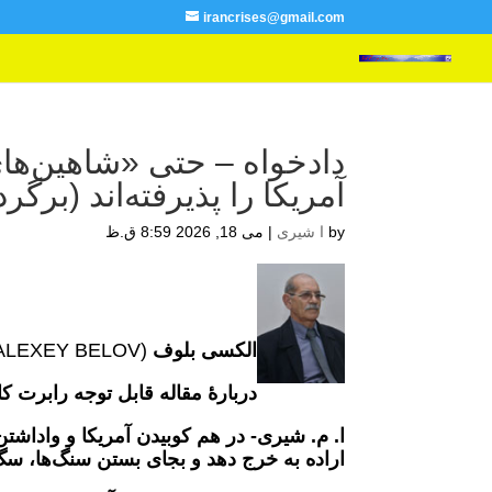
irancrises@gmail.com
دادخواه – حتی «شاهین‌ها
آمریکا را پذیرفته‌اند (برگرد
by
ا شیری
|
می 18, 2026 8:59 ق.ظ
الکسی بلوف
(ALEXEY BELOV)، نویسنده، روزنامه‌نگار
دربارۀ مقاله قابل توجه رابرت کا
ا. م. شیری- در هم کوبیدن آمریکا و واداش
اراده به خرج دهد و بجای بستن سنگ‌ها، سگ (