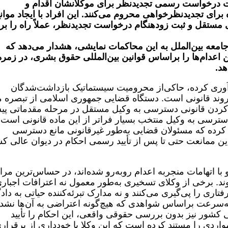
بت درخواست رسمی تجدیدنظر برای موکلانشان اقدام و
یب آن‌ها را از مهلت قانونی ۲۰ روزه برای تجدیدنظرخواهی محروم می‌‌کنند. این افراد با ایجاد موا
مستقل و ثبت زودهنگام درخواست تجدیدنظر، عملاً راه را بر
عه بین‌الملل به این محاکمات نمایشی، هشدار می‌دهد که
اعدام‌ها را براساس قوانین بین‌المللی حقوق بشری، در زمره
هد.
وری‌ کرده، حاکی‌از محرومیت سیستماتیک بازداشت‌شدگان
روند قانونی است. دستگاه قضایی جمهوری اسلامی از تبصره م
د کردن قانونی دسترسی به وکیل مستقل در مرحله مقدماتی پ
دسترسی به وکیل منتخب بسیار فراتر از این ماده قانونی است.
کرده که مسئولان قضایی به‌طور غیرقانونی مانع دسترسی
ین ممانعت حتی تا پس از تأیید رسمی احکام در دیوان عالی ک
 با اتهامات منجربه اعدام روبه‌رو شده‌اند، در حساس‌ترین مر
ند. برخی از وکلای تسخیری به‌طور معمول نه اعترافات اجباری
اری را پی‌گیری می‌کنند و نه مدارک تبرئه‌کننده حیاتی به دادگ
ب به‌سرعت براساس شواهدی که هیچ‌گونه اعتراضی به آن‌‌ها نشد
ی کشور نیز بدون بررسی حقوقی واقعی، این احکام را تأیید
اردی را مستند کرده است که این وکلا با خودداری از برقرار