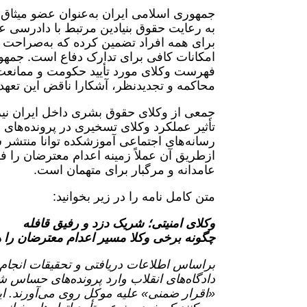
جمهوری اسلامی ایران به‌عنوان عضو میثاق
برای همه افراد تضمین کرده که به‌صراحت 
امکانات کافی برای تدارک دفاع است. جمهو
فهرست وکلای مورد تأیید حکومت و ممانعت
محاکمه و تجدیدنظر، آشکارا ناقض این تعهدا
جمعی از وکلای حقوق بشری داخل ایران نیز د
تأثیر عملکرد وکلای تسخیری در پرونده‌های ام
رسانه‌های اجتماعی آموزشکده توانا منتشر
ازطریق آن عملاً زمینه اعدام معترضان را ف
عامدانه و مرگبار برای متهمان است.
متن کامل نامه را در زیر بخوانید:
وکلای امنیتی؛ شریک دزد و رفیق قافله
چگونه برخی وکلا مسیر اعدام معترضان را ه
براساس اطلاعات دریافتی و تحقیقات انجام‌ش
دادگاه‌های انقلاب وارد پرونده‌های حساس ش
«اقرار ضمنی» علیه موکل روی می‌آورند. ا