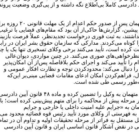
ند دادرسی کاملاً بی‌اطلاع نگه داشته و از پی‌گیری وضعیت پروند
براساس قوانین جمهوری اسلامی ایران، متهمان پس از صدور حکم اعدام از یک مهلت
پیشین، گزارش‌ها حاکی‌از آن بود که مقام‌های قضایی با ترغیب
داشتند، به ثبت فوری درخواست تجدیدنظر، عملاً فرصت بازبین
 کوتاه می‌کردند. مدارکی که سازمان حقوق بشر ایران در راب
 کرده‌ است، تأیید می‌کنند برخی وکلای تسخیری تنها یک یا چن
ظرخواهی‌های صوری می‌کنند. در چنین مواردی، دیوان‌عالی
ا تأیید می‌کند و اجرای حکم بلافاصله پس‌از آن امکان‌پذیر
ا دنبال می‌کند: محدودکردن توجه و نظارت افکار عمومی و
ل، فراهم‌کردن امکان ادعای مقامات قضایی مبنی‌بر این‌که
 به‌طور رسمی طی شده است.
اصل ۳۵ قانون اساسی ایران حق دسترسی متهمان به وکیل را تضمین کرده و ماده ۴۸ قانون آیین دادر
شتن وکیل در مرحله پیش از محاکمه را برای متهم پیش‌بینی کرده است؛ با
ا را برای متهمان به «جرایم علیه امنیت داخلی یا خارجی و جرایم
به فهرستی از وکلای مورد تأیید رئیس قوه قضائیه محدود می‌ک
ل مستقل به فراتر از مرحله تحقیقات اولیه و تداوم آن در تمام
 در نقض آشکار قانون اساسی ایران و قانون آیین دادرسی