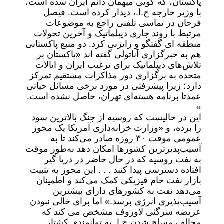
پاکستان، که گویی میهمان دائم ایران شده است،
با وزیر خارجه ج.ا.، دیدار کرده است. فیصل
فرحان در تماسی تلفنی راجع به موضوعات
مرتبط با روند جاری دیپلماتیک و آخرین تحولات
منطقه ای گفتگو و رایزنی کرد. دو منبع پاکستانی
هم به خبرگزاری آناتولی گفته اند «پاکستان بر
تلاش‌های دیپلماتیک برای ترغیب ایران و ایالات
متحده به برگزاری دور مذاکرات مستقیم تمرکز
دارد؛ زیرا پیشرفتی در مورد برخی مسائل حیاتی
عمدتا برنامه هسته‌ای تهران، حاصل نشده است.
»
این در حالیست که روسیه از جنگ بالاترین سود
را برده، و «وزارت خزانه‌داری آمریکا یک مجوز
عمومی موقت ۳۰ روزه صادر می‌کند تا به
آسیب‌پذیرترین کشورها امکان دهد به‌طور موقت
به نفت روسیه که در حال حاضر در دریا گیر
افتاده دسترسی پیدا کنند . . . این مجوز به تثبیت
بازار نفت خام فیزیکی کمک می‌کند و اطمینان
می‌دهد نفت به کشورهای دارای بیشترین
آسیب‌پذیری انرژی برسد.» اما برای خالی نبودن
عریضه سرگئی لاوروف مشخص می کند که
مخالف مسلح شدن ج.ا. به توانمندی کشتار