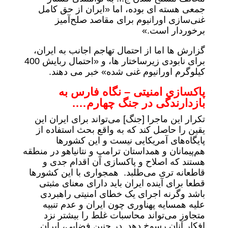
جمعی هسته ای بوده، اما «ایران از حق کامل
غنی‌سازی اورانیوم برای مقاصد صلح‌آمیز
برخوردار است.»
گزارش ها اما از احتمال تهاجم اجانب به ایران،
برای نابودی زیرساختار ها، و «احتمال ربایش 400
کیلوگرم اورانیوم غنی شده» خبر می دهند.
پاکسازی امنیتی – نگاه فارس به
بازدارندگی در جنگ چهارم….
تکرار این ماجرا [جنگ] می‌تواند برای ایران این
یقین را حاصل کند که به واقع بحث استفاده از
پایگاه‌های آمریکایی نیست و این کشورها
هم‌پیمانان و همداستان ترامپ و نتانیاهو در منطقه
هستند که اصلاح و پاکسازی آن اقدام جدی و
قاطعانه تری می‌طلبد. همجواری با این کشورها
قطعا برای آینده ایران باید دارای معنای مثبتی
باشد وگرنه اجرای یک خطای امنیتی راهبردی
علیه همسایه‌ پهناوری چون ایران و عدم تنبیه
متجاوز می‌تواند محاسبات غلط را بیشتر نزد
افکار آنان رسوخ دهد. در چنین فضایی، ایران