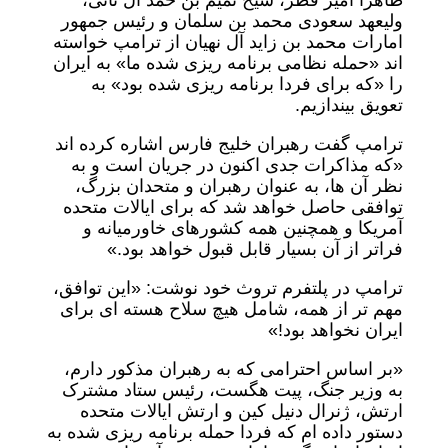
ظاهرا امیر قطر، شیخ تمیم بن حمد آل ثانی،
ولیعهد سعودی محمد بن سلمان و رئیس جمهور
امارات محمد بن زاید آل نهیان از ترامپ خواسته
اند «حمله نظامی برنامه ریزی شده ما» به ایران
را «که برای فردا برنامه ریزی شده بود» به
تعویق بیندازیم.
ترامپ گفت رهبران خلیج فارس اشاره کرده اند
«که مذاکرات جدی اکنون در جریان است و به
نظر آن ها، به عنوان رهبران و متحدان بزرگ،
توافقی حاصل خواهد شد که برای ایالات متحده
آمریکا و همچنین همه کشورهای خاورمیانه و
فراتر از آن بسیار قابل قبول خواهد بود.»
ترامپ در پلتفرم تروث خود نوشت: «این توافق،
مهم تر از همه، شامل هیچ سلاح هسته ای برای
ایران نخواهد بود!»
«بر اساس احترامی که به رهبران مذکور دارم،
به وزیر جنگ، پیت هگست، رئیس ستاد مشترک
ارتش، ژنرال دنیل کین و ارتش ایالات متحده
دستور داده ام که فردا حمله برنامه ریزی شده به