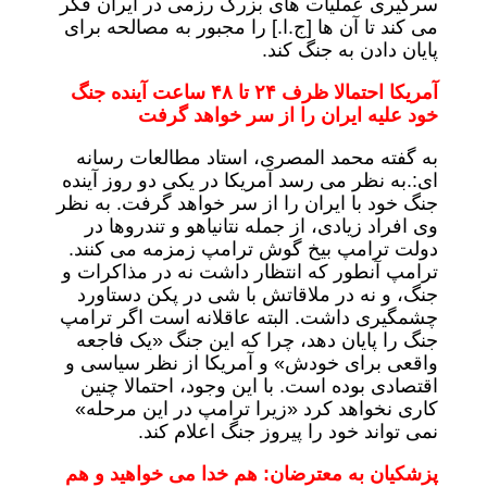
سرگیری عملیات های بزرگ رزمی در ایران فکر
می کند تا آن ها [ج.ا.] را مجبور به مصالحه برای
پایان دادن به جنگ کند.
آمریکا احتمالا ظرف ۲۴ تا ۴۸ ساعت آینده جنگ
خود علیه ایران را از سر خواهد گرفت
به گفته محمد المصری، استاد مطالعات رسانه
ای:.به نظر می رسد آمریکا در یکی دو روز آینده
جنگ خود با ایران را از سر خواهد گرفت. به نظر
وی افراد زیادی، از جمله نتانیاهو و تندروها در
دولت ترامپ بیخ گوش ترامپ زمزمه می کنند.
ترامپ آنطور که انتظار داشت نه در مذاکرات و
جنگ، و نه در ملاقاتش با شی در پکن دستاورد
چشمگیری داشت. البته عاقلانه است اگر ترامپ
جنگ را پایان دهد، چرا که این جنگ «یک فاجعه
واقعی برای خودش» و آمریکا از نظر سیاسی و
اقتصادی بوده است. با این وجود، احتمالا چنین
کاری نخواهد کرد «زیرا ترامپ در این مرحله»
نمی تواند خود را پیروز جنگ اعلام کند.
پزشکیان به معترضان: هم خدا می خواهید و هم