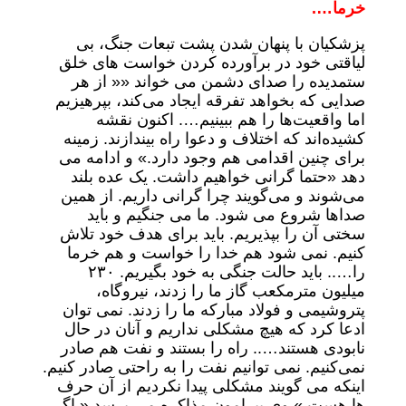
خرما….
پزشکیان با پنهان شدن پشت تبعات جنگ، بی
لیاقتی خود در برآورده کردن خواست های خلق
ستمدیده را صدای دشمن می خواند «« از هر
صدایی که بخواهد تفرقه ایجاد می‌کند، بپرهیزیم
اما واقعیت‌ها را هم ببینیم…. اکنون نقشه
کشیده‌اند که اختلاف‌ و دعوا راه بیندازند. زمینه
برای چنین اقدامی هم وجود دارد.» و ادامه می
دهد «حتما گرانی خواهیم داشت. یک عده بلند
می‌شوند و می‌گویند چرا گرانی داریم. از همین
صداها شروع می شود. ما می جنگیم و باید
سختی آن را بپذیریم. باید برای هدف خود تلاش
کنیم. نمی شود هم خدا را خواست و هم خرما
را….. باید حالت جنگی به خود بگیریم. ۲۳۰
میلیون مترمکعب گاز ما را زدند، نیروگاه،
پتروشیمی و فولاد مبارکه ما را زدند.‌ نمی توان
ادعا کرد که هیچ مشکلی نداریم و آنان در حال
نابودی هستند….. راه را بستند و نفت هم صادر
نمی‌کنیم. نمی توانیم نفت را به راحتی صادر کنیم.
اینکه می گویند مشکلی پیدا نکردیم از آن حرف
ها هست.» وی پیرامون مذاکره می پرسد « اگر