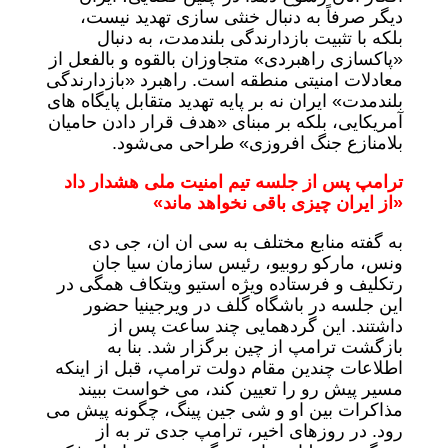
دیگر صرفاً به دنبال خنثی سازی تهدید نیست،
بلکه با تثبیت بازدارندگی بلندمدت، به دنبال
«پاکسازی راهبردی» متجاوزان بالقوه و بالفعل از
معادلات امنیتی منطقه است. راهبرد «بازدارندگی
بلندمدت» ایران نه بر پایه تهدید متقابل پایگاه های
آمریکایی، بلکه بر مبنای «هدف قرار دادن حامیان
بلامنازع جنگ افروزی» طراحی می‌شود.
ترامپ پس از جلسه تیم امنیت ملی هشدار داد
«از ایران چیزی باقی نخواهد ماند»
به گفته منابع مختلف به سی ان ان، جی دی
ونس، مارکو روبیو، رئیس سازمان سیا جان
رتکلیف و فرستاده ویژه استیو ویتکاف همگی در
این جلسه در باشگاه گلف در ویرجینیا حضور
داشتند. این گردهمایی چند ساعت پس از
بازگشت ترامپ از چین برگزار شد. بنا به
اطلاعات چندین مقام دولت ترامپ، قبل از اینکه
مسیر پیش رو را تعیین کند، می خواست ببیند
مذاکرات بین او و شی جین پینگ، چگونه پیش می
رود. در روزهای اخیر، ترامپ جدی تر به از