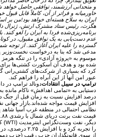
تعویق بیندازم؛ چرا که در حال حاضر مذاکرا
و متحدانی ارزشمند، توافقی حاصل خواهد شد
خاورمیانه و فراتر از آن، کاملاً قابل قبول خو
ایران به سلاح هسته‌ای خواهد بود!
من بر اسا
هگزث، رئیس ستاد مشترک ارتش، ژنرال دانیا
برنامه‌ریزی‌شده فردا به ایران را لغو کنند.
با
عدم دست‌یابی به یک توافق مقبول، در کوتا
گسترده را علیه ایران آغاز کنند. از توجه ش
مدعی شد که بنا به درخواست نخست‌وزیر پا
موسوم به «پروژه آزادی» را در تنگه هرمز
شده بود و هدف آن اسکورت کشتی‌ها برای ع
کرد که بسیاری از شرکت‌های کشتی‌رانی گفته
عبور امن آنها از این آبراه را فراهم کند.
ترامپ در سیبل انتقادات
دونالد ترامپ در دا
دستیابی به «تمامی اهدافش» ناکام مانده
افزایش قیمت مواجه شده‌اند.
نظامی احتمالی در منطقه غرب آسیا شاهد یک
قیمت نفت برنت دریای شمال با رشدی ۱.۸۸ درصدی به ۱۱۱ دلار و ۳۱ سنت در هر بشکه رسید.
دیگر
را تجربه کرد و با افزایش ۲.۲۵ درصدی، در سطح ۱۰۷ دلار و ۷۹ سنت معامله شد.
از سوی قانونگذاران حزب رقیب (حزب دموک