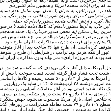
ت جدی در جریان است و به عقیده آن‌ها، به عنوان رهبرانی بز
 که برای ایالات متحده آمریکا و همچنین تمام کشورهای
اهد بود.
این توافق، به عنوان یک اصل مهم، شامل عدم دستیا
س احترامی که برای رهبران نام‌برده قائلم، به وزیر جنگ، پیت
ل کین، و ارتش ایالات متحده دستور داده‌ام که حمله
 این حال، به آن‌ها دستور داده‌ام که کاملاً آماده باشند تا در ص
ه‌ترین زمان ممکن (به محض صدور فرمان)، یک حمله همه‌جانبه
ما به این موضوع سپاسگزارم!
دونالد ترامپ چند هفته پیش هم
کستان و برای فرصت دادن به مذاکرات با ایران طرح خود
 متوقف کرده است.
آن طرح تنها ۳۶ ساعت بعد از آغاز متوقف
بور از تنگه هرمز بود.
ترامپ در شرایطی آن طرح را متوقف
 بودند که «پروژه آزادی» نمی‌تواند بدون مذاکره با ایران ام
خل آمریکا به دلیل آغاز جنگی بی‌هدف که به گفته منتقدانش در
 به شدت تحت فشار قرار گرفته است.
درصد افزایش نسبت به زمان قبل از جنگ در آمریکا به بیش از ۴ دلار و ۵۰ سنت رسیده و کالاهای ا
بازار جهانی نفت امروز دوشنبه ۲۸ اردیبهشت ۱۴۰۵ در سایه یک رویارویی
 تکانه شدید قیمتی بود.
در آغاز معاملات آسیایی روز دوشنبه،
در سوی
، نفت وست‌تگزاس اینترمدیت (WTI) که شاخص اصلی بازار آمریکا محسوب می‌شود، جهش سنگین
ترامپ در روزهای گذش
رات) هم به شدت در خصوص آغاز جنگ علیه ایران مورد انتقا