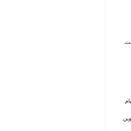
ست.
ام
وین