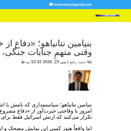
irancrises@gmail.com
بنیامین نتانیاهو؛ «دفاع از 
وقتی متهمِ جنایات جنگی، 
by
حمید رفیع
|
می 23, 2026 10:32 ب.ظ
بنیامین نتانیاهو؛ سیاستمداری که نامش با ا
امروز با وقاحتی حیرت‌آور از «دفاع مشروع
تکرار می‌کنند که ارتش اسرائیل فقط برای «
اما واقعاً هنوز کسی این نمایش مضحک و این 