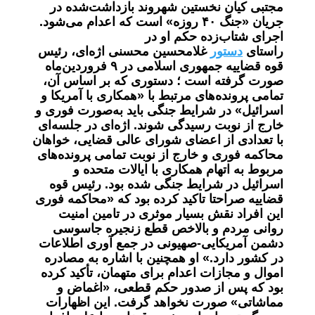
مجتبی کیان نخستین شهروند بازداشت‌شده در
جریان «جنگ ۴۰ روزه» است که اعدام می‌شود.
اجرای شتاب‌زده حکم او در
راستای
دستور
غلامحسین محسنی اژه‌ای، رئیس
قوه قضاییه جمهوری اسلامی در ۹ فروردین‌ماه
صورت گرفته است ؛ دستوری که بر اساس آن،
تمامی پرونده‌های مرتبط با «همکاری با آمریکا و
اسرائیل» در شرایط جنگی باید به‌صورت فوری و
خارج از نوبت رسیدگی شوند. اژه‌ای در جلسه‌ای
با تعدادی از اعضای شورای عالی قضایی، خواهان
محاکمه فوری و خارج از نوبت تمامی پرونده‌های
مربوط به اتهام همکاری با ایالات متحده و
اسرائیل در شرایط جنگی شده بود. رئیس قوه
قضاییه صراحتا تاکید کرده بود که «محاکمه فوری
این افراد نقش بسیار موثری در تامین امنیت
روانی مردم و بالاخص قطع زنجیره جاسوسی
دشمن آمریکایی-صهیونی در جمع آوری اطلاعات
در کشور دارد.»
او همچنین با اشاره به مصادره
اموال و مجازات اعدام برای متهمان، تأکید کرده
بود که پس از صدور حکم قطعی، «اغماض و
مماشاتی» صورت نخواهد گرفت. این اظهارات