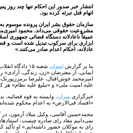
انتشار خبر صدور این احکام تنها چند روز پس
اتهام قتل تبرئه کرده بود.
سازمان حقوق بشر ایران پرونده موسوم به «اک
مشروعیت حقوقی می‌داند. محمود امیری‌مقد
عمیقاً ناعادلانه دستگاه قضائی جمهوری اسلا
ابزاری برای سرکوب تبدیل شده است و قضات
عادلانه، احکام اعدام صادر می‌کنند.»
بنا بر گزارش
امتداد،
شعبه ۱۵ دادگاه انقلاب تهران
ایمانی، از معترضان «زن، زندگی، آزادی» را
امیرمحمد خوش‌اقبال، علیرضا برمرزپورنک، ع
علیه امنیت ملی» و «تبلیغ علیه نظام» هر کدام به ۷ سال حبس مح
خبرگزاری
میزان،
وابسته به قوه قضائیه، بدو
«افساد فی‌الارض» به اعدام محکوم شده‌اند
محمدحسین آقاسی، وکیل میلاد آرمون، در گفت‌
نمی‌دانیم مفاد رای صادره چیست، استنادهای
رای به موکلان حضور داشته‌ایم.» او تأکید کر