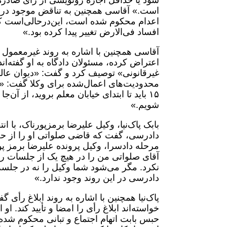
شود یا حداقل اجازه رونویسی از رای صادره ب
است.» آقاسی همچنین به تناقض موجود در اته
اعدام محکوم شده است، این‌در‌حالی‌است که ا
افساد فی‌الارض تغییر پیدا کرده بود.»
آقاسی همچنین با اشاره به روند غیرمعمول
اعتراض کرده، مسئولان دادگاه به او گفته‌ان
غیرقانونی» توصیف کرد و گفت: «دیوان عالی
محدودیت‌های اعمال‌شده برای وکلا گفت: «ما
۱۵ باید تا ابتدای خیابان معلم بروید، از آن
شویم.»
دادرسی، گفت که قاضی صلواتی او را از 
مرحله دادسرا، وکیل پرونده علیرضا برمز پو
آقای صلواتی من را در هیچ یک از جلسات رسید
نکرد. مگر می‌شود شما وکیل را نه در جلسه
دادرسی در این روند وجود ندارد.»
پاک‌نیا همچنین با اشاره به روند ابلاغ ر
حبس بابت اتهام اجتماع و تبانی محکوم شده، 