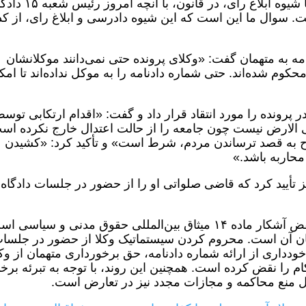
او هم اینکار را کرده، در شرایطی که اساسا شیوه ابلاغ رای، در قانون، با آنچ
ت. سوال ما این است که این شیوه دادرسی و ابلاغ رای، از کد
نامه به متهمان گفت: «وکلای پرونده حتی نمی‌دانند موکلانشان
حکوم شده‌اند. حتی شماره دادنامه را به موکل نداده‌اند تا امک
 پرونده را مورد انتقاد قرار داد و گفت: «اقدام ارتکابی توس
فی الارض نیست چون جامعه را از حالت اعتدال خارج نکرده اس
لاح به قصد ترساندن مردم، شرط است» و تأکید کرد: «کشیدن
محاربه باشد.»
ز تأیید کرد که قاضی صلواتی او را از حضور در جلسات دادگاه
روند رسیدگی در شعبه ۱۵ دادگاه انقلاب، نقض آشکار ماده ۱۴ میثاق بین‌المللی حقوق مدنی و سیاسی
گان آن است. محروم کردن سیستماتیک وکلا از حضور در جلسا
خودداری از ارائه شماره دادنامه، حق برخورداری متهمان از وک
م را نقض کرده است. همچنین این روند، با توجه به تبرئه برخ
اصل منع محاکمه و مجازات مجدد نیز در تعارض است.