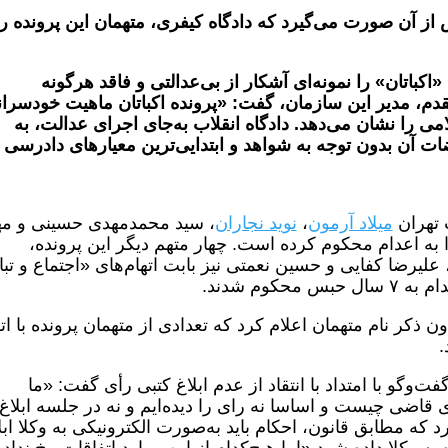
 از آن صورت می‌گیرد که دادگاه کیفری، متهمان این پرونده را
باتان» را نمونه‌ای آشکار از بی‌عدالتی و فاقد هرگونه
م، مدیر این سازمان، گفت: «پرونده اکباتان ماهیت خودسران
می را نشان می‌دهد. دادگاه انقلاب به‌جای اجرای عدالت، به
 آن بدون توجه به شواهد و ابتدایی‌ترین معیارهای دادرسی
میلاد آرمون
،
نوید نجاران
، سید محمدمهدی حسینی و م
 به اعدام محکوم کرده است. چهار متهم دیگر این پرونده،
لیرضا کفایی و حسین نعمتی نیز بابت اتهام‌های «اجتماع و تبا
کوم شدند.
ن ذکر نام متهمان اعلام کرد که تعدادی از متهمان پرونده با ات
.
وگو با امتداد با انتقاد از عدم ابلاغ کتبی رأی گفت: «ما
 قاضی چیست و اساسا نه رای را دیده‌ایم و نه در جلسه ابلاغ
د که مطابق قانون، احکام باید به‌صورت الکترونیکی به وکلا ابل