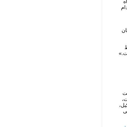
ه امروز رئیس شعبه ۱۵ دادگاه
ام
ان
ط
ت.»
 است
ت،
یل،
ی