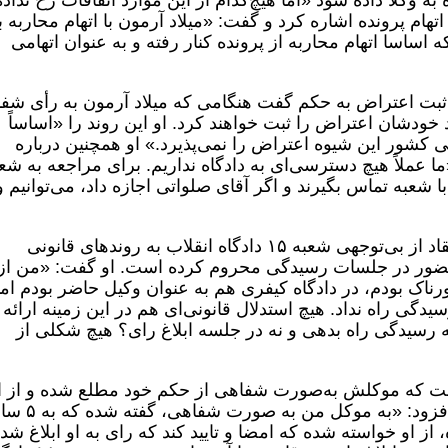
ه وکلا داده شود «اما هیچ‌کدام از این موارد اتفاقات رخ نداده
ام پرونده اشاره کرد و گفت: «میلاد آرمون با اتهام محاربه ب
ساسا اتهام محاربه از پرونده کنار رفته و به عنوان اتهامی
 ثبت اعتراض به حکم گفت هنگامی که میلاد آرمون به رأی شف
د خودشان اعتراض را ثبت خواهند کرد. او این روند را «اساساً
 کشور این شیوه اعتراض را نمی‌پذیرد.» او همچنین درباره
 عملاً هیچ دسترسی‌ای به دادگاه نداریم. برای مراجعه به شع
‌جا با شعبه تماس بگیرند و اگر آقای صلواتی اجازه داد، می‌توانیم و
بابک پاک‌نیا، وکیل علیرضا برمزپورناک، با انتقاد از بی‌توجهی شعبه ۱۵ دادگاه انقلاب به روندهای قانونی
حضور در جلسات رسیدگی محروم کرده است. او گفت: «من از
رناک بودم، در دادگاه کیفری هم به عنوان وکیل حاضر بودم اما
گی راه نداد. هیچ استدلال قانونی‌ای هم در این زمینه ارائه
 رسیدگی راه بدهی و نه در جلسه ابلاغ رای؟ هیچ شکلی از
أی گفت که موکلش به‌صورت شفاهی از حکم خود مطلع شده و از ا
خواسته‌اند ابلاغ رأی را امضا و تأیید کند. او افزود: «به موکل من به 
از او خواسته شده که امضا و تایید کند که رای به او ابلاغ شد