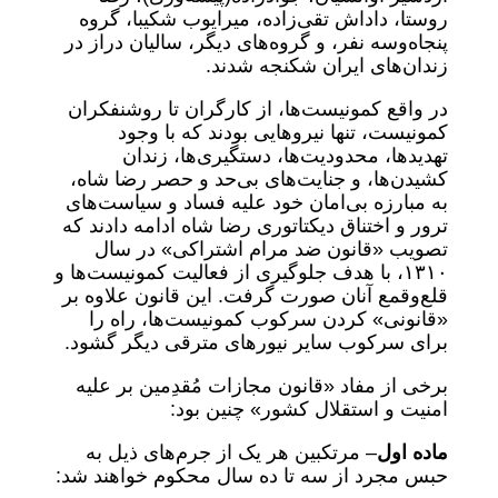
روستا، داداش تقی‌زاده، میرایوب شکیبا، گروه
پنجاه‌و‌سه نفر، و گروه‌های دیگر، سالیان دراز در
زندان‌های ایران شکنجه شدند.
در ‌واقع کمونیست‌ها، از کارگران تا روشنفکران
کمونیست، تنها نیروهایی بودند که با وجود
تهدیدها، محدودیت‌ها، دستگیری‌ها، زندان
کشیدن‌ها، و جنایت‌های بی‌حد و حصر رضا شاه،
به مبارزه بی‌امان خود علیه فساد و سیاست‌های
ترور و اختناق دیکتاتوری رضا شاه ادامه دادند که
تصویب «قانون ضد مرام اشتراکی» در سال
۱۳۱۰، با هدف جلوگیری از فعالیت کمونیست‌ها و
قلع‌و‌قمع آنان صورت گرفت. این قانون علاوه بر
«قانونی» کردن سرکوب کمونیست‌ها، راه را
برای سرکوب سایر نیورهای مترقی دیگر گشود.
برخی از مفاد «قانون مجازات مُقدِمین بر علیه
امنیت و استقلال کشور» چنین بود:
ماده اول
– مرتکبین هر یک از جرم‌های ذیل به
حبس مجرد از سه تا ده سال محکوم خواهند شد: