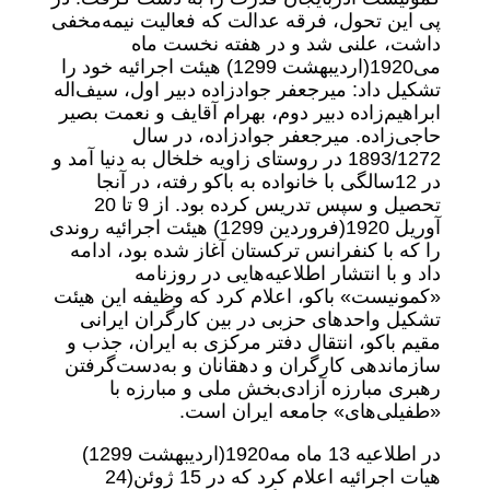
پی این تحول، فرقه عدالت که فعالیت نیمه‌مخفی
داشت، علنی شد و در هفته نخست ماه
می‌1920‌(اردیبهشت 1299) هیئت اجرائیه خود را
تشکیل داد: میرجعفر جوادزاده دبیر اول، سیف‌اله
ابراهیم‌زاده دبیر دوم، بهرام آقایف و نعمت بصیر
حاجی‌زاده. میرجعفر جوادزاده، در سال
1893/1272 در روستای زاویه خلخال به دنیا آمد و
در 12‌سالگی با خانواده به باکو رفته، در آنجا
تحصیل و سپس تدریس کرده بود. از 9 تا 20
آوریل 1920‌(فروردین 1299) هیئت اجرائیه روندی
را که با کنفرانس ترکستان آغاز شده بود، ادامه
داد و با انتشار اطلاعیه‌هایی در روزنامه
«کمونیست» باکو، اعلام کرد که وظیفه این هیئت
تشکیل واحدهای حزبی در بین کارگران ایرانی
مقیم باکو، انتقال دفتر مرکزی به ایران، جذب و
سازماندهی کارگران و دهقانان و به‌دست‌گرفتن
رهبری مبارزه آزادی‌بخش ملی و مبارزه با
«طفیلی‌های» جامعه ایران است.
در اطلاعیه 13 ماه مه‌1920‌(اردیبهشت 1299)
هیات اجرائیه اعلام کرد که در 15 ژوئن‌(24