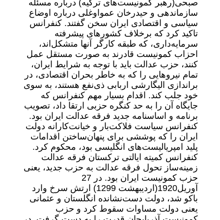
صبحی‌(رهبر کمونیست‌های ترکیه) درباره مسئله
سازماندهی و حیدرخان عمواوغلی درباره اوضاع
سیاسی و اقتصادی ایران سخن گفتند. کنفرانس
تاکید کرد که برخلاف کشورهای پیشرفته
سرمایه‌داری، که طبقه کارگر آنها متشکل‌اند،
احزاب کمونیست قادرند به صورت مستقل عمل
کنند، حزب عدالت باید با توجه به شرایط ایران،
تمام نیروهایی را که به خاطر بحران اقتصادی، در
براندازی الیگارشی اربابی ذی‌نفع هستند، به سوی
خود جلب کند. اقدام بسیار مهم کنفرانس که
جایگاه آن را به حد کنگره حزبی ارتقا داد، تصویب
برنامه و اساسنامه جدید فرقه عدالت ایران بود.
کنفرانس سیاست فلاکت‌بار و خیانت‌کارانه دولت
ایران را که پوششی برای پنهان‌ساختن اقدامات
پلید امپریالیست‌های انگلیسی بود، محکوم کرد.
کنفرانس کمیته ایالتی ترکستان فرقه عدالت
زمینه‌ساز تحول فرقه عدالت به حزب جدید، یعنی
حزب کمونیست ایران بود. در 27
آوریل1920‌(اردیبهشت 1299) ارتش سرخ وارد
باکو شد، دولت دست‌نشانده انگلستان و عثمانی
یعنی دولت مساوات سقوط کرد و حزب
کمونیست آذربایجان قدرت را به دست گرفت. در