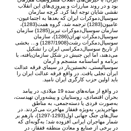
بود و در روند مبارزات و پیروزی‌های این انقلاب
نقشی شایان توجه ایفا کرد. گرچه سازمان
سوسیال‌دموکرات ایران که بعدها به اجتماعیون-
عامیون‌(1283) ترجمه شد، گروه همت‌(1283)،
سازمان سوسیال‌دموکرات تبریز‌(1285) سازمان
سوسیال‌دمکرات تهران‌(1286)، سازمان
سوسیال‌دمکرات رشت‌(1287/1908) و‌… بخشی
از تاریخ سوسیال‌دمکراسی ایران را تشکیل
می‌دهند، اما این جنبش در شکل سازمان‌یافته، با
برنامه و اساسنامه منسجم و آرمان
سوسیالیستی، نخستین‌بار در سیمای فرقه عدالت
ایران تجلی یافت. در واقع فرقه عدالت ایران را
باید اولین حزب کارگری ایران نامید.
در واقع از میانه‌های سده 19 میلادی، در پیامد
بحران اقتصادی، روستاییان و پیشه‌وران تهیدست،
به‌صورت فردی یا دسته‌جمعی، به مناطق
مهاجرپذیر، به‌ویژه قفقاز مهاجرت می‌کردند. در
سال‌های جنگ جهانی اول‌(1293-1297)، بازهم بر
شمار مهاجران ایرانی افزوده شد؛ به‌گونه‌ای که
در برخی از صنایع و معادن منطقه قفقاز، در