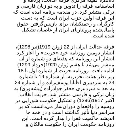
1298)، کمیته مرکزی فرقه عدالت، برنامه و
اساسنامه فرقه را تدوین و به دو زبان فارسی و
ترکی منتشر کرد. در مقدمه برنامه آمده است که
این فرقه اولین حزب ایران است که به دست
کارگران و زحمتکشان برای بازپس‌گرفتن حقوق
پایمال‌شده پرولتاریای ایران از غاصبان تشکیل
شده است.
فرقه عدالت ایران از 22 ژوئن 1919‌(تیر 1298)،
انتشار دومین روزنامه خود «حریت» را آغاز کرد.
انتشار این روزنامه که هفته‌ای دو شماره از آن
منتشر می‌شد تا هفتم ژوئن 1920‌(خرداد 1299)
ادامه یافت. روزنامه حریت از شماره اول تا 18
زیر نظر هیئت تحریریه، از شماره 19 تا شماره
23 به سردبیری آقابابا یوسف‌زاده‌ و از شماره 24
به بعد به سردبیری جعفر جوادزاده (پیشه‌وری) به
زبان ترکی و فارسی منتشر شد. حریت انقلاب
اکتبر 1917‌(1296) و تشکیل حکومت شورایی در
روسیه را واقعه‌ای دوران‌ساز می‌دانست که بر
سراسر دنیا تأثیر گذاشته است و در همه جا
اندیشه حاکمیت فقرا را بیدار کرده است. این
روزنامه حکومت ایران را حکومت مالکان و