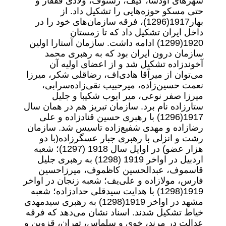
شهرهای اودسا، کیف، رستوف، ولادی قفقاز و
حتی مسکو حوزه‌هایی را تشکیل داد. از
بهار1917‌(1296)، فرقه سازمان‌های خود را در
داخل ایران تشکیل داد که تا زمستان
1920‌(1299) ادامه داشت. سازمان آستارا اولین
سازمان درون ایران بود که به رهبری محمد
آخوندزاده تشکیل شد و از اعضای اولیه آن
می‌توان از میرآقا هادی‌اف، رضا‌قلی شکر، میرزا
نعمت حسین‌زاده، میرحبیب نقی‌زاده‌سرابی،
میرزا صفر نوعی، میر ایوب شکیبا و جلیل
ستارزاده نام برد. سازمان تبریز هم در همان سال
1917‌(1296) با رهبری حسین قنادزاده و علی
رضازاده و مهدی شفیع‌زاده تاسیس شد. سازمان
رشت و انزلی با رهبری جبار عسگرزاده‌(با دو
هزار عضو) در اوایل سال 1918 (1297)؛ شعبه
اردبیل در اواخر 1919 (1298) به رهبری جلیل
قاسموف، عبدالحسین کاظموف، میرزاحسین
فارس، مولازاده و علی‌یف؛ شعبه زنجان در اواخر
1919‌(1298) با هدایت سیدقلی حدادزاده؛ شعبه
مشهد در اواخر 1919‌(1298) به رهبری سید‌مهدی
خیاط تشکیل شدند. اسناد نشان می‌دهد که فرقه
عدالت در مرند، خوی و سلماس، تهران، قزوین و