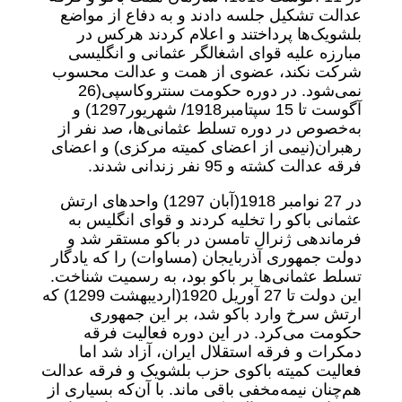
عدالت تشکیل جلسه دادند و به دفاع از مواضع
بلشویک‌ها پرداختند و اعلام کردند هر‌کس در
مبارزه علیه قوای اشغالگر عثمانی و انگلیسی
شرکت نکند، عضوی از همت و عدالت محسوب
نمی‌شود. در دوره حکومت سنتروکاسپی‌(26
آگوست تا 15 سپتامبر1918/ شهریور1297) و
به‌خصوص در دوره تسلط عثمانی‌ها، صد نفر از
رهبران‌(نیمی از اعضای کمیته مرکزی) و اعضای
فرقه عدالت کشته و 95 نفر زندانی شدند.
در 27 نوامبر 1918‌(آبان 1297) واحدهای ارتش
عثمانی باکو را تخلیه کردند و قوای انگلیس به
فرماندهی ژنرال تامسن در باکو مستقر شد و
دولت جمهوری آذربایجان (مساوات) را که یادگار
تسلط عثمانی‌ها بر باکو بود، به رسمیت شناخت.
این دولت تا 27 آوریل 1920‌(اردیبهشت 1299) که
ارتش سرخ وارد باکو شد، بر این جمهوری
حکومت می‌کرد. در این دوره فعالیت فرقه
دمکرات و فرقه استقلال ایران، آزاد شد اما
فعالیت کمیته باکوی حزب بلشویک و فرقه عدالت
هم‌چنان نیمه‌مخفی باقی ماند. با آن‌که بسیاری از