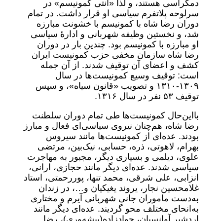
دمکراسی هستند، و لذا «آنتی کمونیسم» در
سرلوحه پلاتفرم سیاسی او قرار داشت. در تمام
دوران رضا شاه با کمونیسم با خشونت مبارزه
شد، و نخستین وظیفه شهربانی و ادارهٔ سیاسی
او مبارزه با کمونیسم بود. چندین بار در دوران
رضا شاه سازمان مخفی حزب کمونیست ایران
کشف و اعضای آن توقیف شدند. از آن جمله
است: توقیف وسیع کمونیست‌ها در سال
۱۳۰۹-۱۳۱۰ و تصویب «قانون سیاه»، و سپس
توقیف ۵۳ نفر در سال ۱۳۱۶.
بااین‌حال کمونیست‌ها طی تمام دوران سلطنت
رضا شاه
،
هم‌چنان نیروی سیاسی‌ای فعال و مبارز
بودند. عده‌ای از کمونیست‌ها مانند سیروس
بهرام، لاهوتی، ذره، حسابی، نیک‌بین، مرتضی
علوی، دیلمی و بسیاری دیگر، مجبور به مهاجرت
سیاسی شدند. عده‌ای دیگر مانند حجازی، ارانی،
انزابی، علی شرقی، محمد تنها، پوررحمتی، استاد
غلامحسین نجار، یروند یغیکیان و…، در زندان
به‌دست ماموران جانی شهربانی آیرم و مختاری
به‌انحای مختلف محو گردیند. عده‌ای دیگر مانند
اردشیر آوانسیان، جوادزاده‌(پیشه‌وری)، رضا