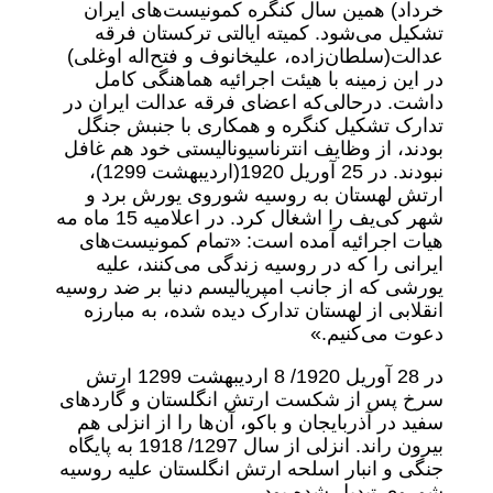
خرداد) همین سال کنگره کمونیست‌های ایران
تشکیل می‌شود. کمیته ایالتی ترکستان فرقه
عدالت‌(سلطان‌زاده، علیخانوف و فتح‌اله اوغلی)
در این زمینه با هیئت اجرائیه هماهنگی کامل
داشت. در‌حالی‌که اعضای فرقه عدالت ایران در
تدارک تشکیل کنگره و همکاری با جنبش جنگل
بودند، از وظایف انتر‌ناسیونالیستی خود هم غافل
نبودند. در 25 آوریل 1920‌(اردیبهشت 1299)،
ارتش لهستان به روسیه شوروی یورش برد و
شهر کی‌یف را اشغال کرد. در اعلامیه 15 ماه مه‌
هیات اجرائیه آمده است: «تمام کمونیست‌های
ایرانی را که در روسیه زندگی می‌کنند، علیه
یورشی که از جانب امپریالیسم دنیا بر ضد روسیه
انقلابی از لهستان تدارک دیده شده، به مبارزه
دعوت می‌کنیم.»
در 28 آوریل 1920/ 8 اردیبهشت 1299 ارتش
سرخ پس از شکست ارتش انگلستان و گاردهای
سفید در آذربایجان و باکو، آن‌ها را از انزلی هم
بیرون راند. انزلی از سال 1297/ 1918 به پایگاه
جنگی و انبار اسلحه ارتش انگلستان علیه روسیه
شوروی تبدیل شده بود.