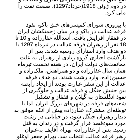
در دوم ژوئن 1918‌(خرداد1297)، صنعت نفت را
ملی کرد.
با پیروزی شورای کمیسرهای خلق باکو، نفوذ
فرقه عدالت در باکو و در میان زحمتکشان ایران
در قفقاز افزایش یافت. اسدالله غفارزاده و 10 تا
18 نفر از رهبران فرقه عدالت در تیرماه 1297 با
دو هدف وارد آستارای روسیه شدند. پس از
بازگشت اجباری گروه زیادی از رهبران به علت
ممانعت‌های دولت ایران، در هفته نخست تیرماه
همان سال غفارزاده و دو همراهش، ملک‌زاده و
حسین‌زاده، وارد رشت شدند. دو هدف فرقه
عدالت از این سفر عبارت بودند از ایجاد رابطه
بین جنبش جنگل و فرقه عدالت و جلوگیری از
نفوذ انگلستان به گیلان و قفقاز و تشکیل
شعبه‌های فرقه در شهرهای بزرگ ایران. اما با
توطئه‌ای مشترک، غفارزاده پیش از آنکه موفق به
دیدار رهبران جنگل شود، در خیابانی در رشت
مورد سوءقصد قرار گرفت و در زندان به قتل
رسید. پس از غفارزاده، بهرام آقایف به‌عنوان
رهبر فرقه عدالت انتخاب شد. بهرام جعفر اوغلو