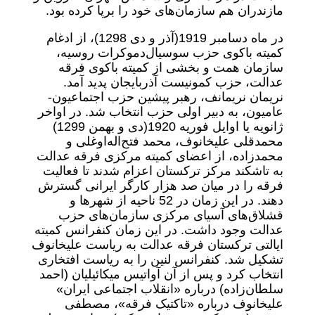
مازندران هم سازمان‌های خود را برپا کرده بود.
در ماه دسامبر 1919‌(آذر و دی 1298)، از ادغام
کمیته باکوی حزب سوسیال‌دموکرات روسیه،
سازمان همت و بخشی از کمیته باکوی فرقه
عدالت، حزب کمونیست آذربایجان پدید آمد.
نریمان نریمانف، رهبر پیشین حزب اجتماعیون-
عامیون، به دبیر اولی حزب انتخاب شد. در اواخر
ژانویه یا اوایل فوریه 1920‌(دی و بهمن 1299)
محمد‌قلی علیخانوف، محمد فتح‌اله‌اوغلی و
محمدزاده، از اعضای کمیته مرکزی فرقه عدالت
به تاشکند مرکز ترکستان اعزام شدند تا فعالیت
فرقه را در میان صد هزار کارگر ایرانی گسترش
دهند. در این زمان در 52 ناحیه از شهرها و
قشلاق‌های آسیای مرکزی سازمان‌های حزب
عدالت وجود داشت. در این زمان کنفرانس کمیته
ایالتی ترکستان فرقه عدالت به ریاست علیخانوف
تشکیل شد. کنفرانس لنین را به ریاست افتخاری
انتخاب کرد و پس از آن آواتیس میکائیلیان (احمد
سلطان‌زاده) درباره «انقلاب اجتماعی ایران»
علیخانوف درباره «تاکتیک فرقه»، مصطفی