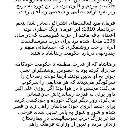
حاکمیت مردم و قانون بود، در این دوره به‌تدریج
زیر نفوذ اراده نظامی و شخصی رضاخان رفت.
فرمان منع فعالیت‌های اشتراکی صادر شد؛ پنجم
خردادماه 1310؛ این فرمان زنگ خطری بود،
اعضای باقی‌مانده از حزب کمونیست که در سال
1305 منحل شده بود برای حزب سوسیالیست
ایران و چپ روشنفکری که احساساتی مبهم و
چندوجهی درباره حکومت رضاشاه داشتند.
رضاشاه که از قدرت مطلقه تا حکومت خودکامه
طی‌راه کرده بود به خصوص روشنفکران نسل
جوان به او بدبین بودند. آن‌ها دولت رضاخان را
سرکوبگر می‌دیدند که هر مخالفی را سرکوب
می‌کند؛ مجلس پا در هوا بود؛ اگر روزی علی‌اکبر
داور برای به قدرت رساندن‌اش جان‌فشانی
می‌کرد، روز دیگر تریاک خورده و خودکشی کرده
برای حفظ آبروی خود؛ مخالفان راهی زندان قصر
شده و شور و شوق به یاس تبدیل شده. فرخی،
شاعر بزرگ حزب سوسیالیست در بیمارستان
زندان مرده و تدین از وزارت فرهنگ راهی