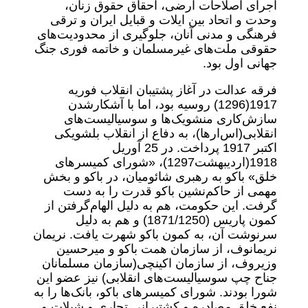
اجرای اصلاحات ارضی، احقاق حقوق زنان،
وحدت و اتحاد بین ایلات و قبایل ایران و ترقی
فرهنگی و مدنی آنان، جلوگیری از محدودیت‌های
حقوقی ملت‌های غیرمسلمان و خاتمه فوری جنگ
جهانی اول بود.
فرقه عدالت در آغاز پشتیبان انقلاب فوریه
1917‌(1296) روسیه بود، اما با آشکار‌شدن
سازش‌کاری منشویک‌ها و سوسیالیست‌های
انقلابی(اس‌ار‌ها)، به دفاع از انقلاب بلشویکی
اکتبر 1917 پرداخت. در 25 آوریل
1918‌(اردیبهشت1297)، «شورای کمیسرهای
خلق» باکو به رهبری شائومیان، در باکو و بخش
مهمی از حاکم‌نشین باکو قدرت را به دست
گرفت. این حکومت، هم به دلیل الهام‌گرفتن از
کمون پاریس (1871/1250) و هم به دلیل
سرنوشت آن، به کمون باکو شهرت یافت. نریمان
نریمانوف، از سازمان همت باکو و میر‌حسین
وزیروف، از سازمان اکینچی‌(سازمان مسلمانان
جناح چپ سوسیالیست‌های انقلابی) نیز عضو این
شورا بودند. شورای کمیسرهای باکو، بانک‌ها را به
نفع خلق مصادره و کشتیرانی تجاری و شیلات و