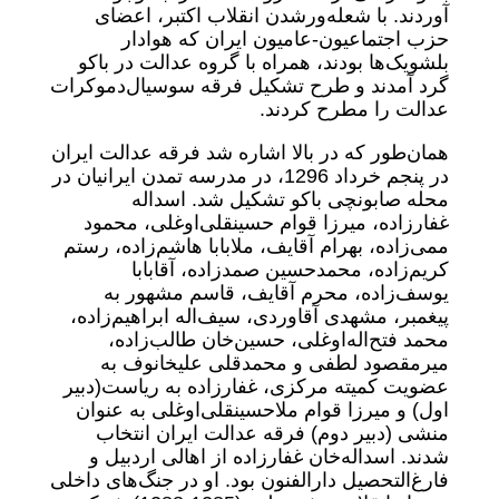
آوردند. با شعله‌ورشدن انقلاب اکتبر، اعضای
حزب اجتماعیون-عامیون ایران که هوادار
بلشویک‌ها بودند، همراه با گروه عدالت در باکو
گرد آمدند و طرح تشکیل فرقه سوسیال‌دموکرات
عدالت را مطرح کردند.
همان‌طور که در بالا اشاره شد فرقه عدالت ایران
در پنجم خرداد 1296، در مدرسه تمدن ایرانیان در
محله صابونچی باکو تشکیل شد. اسداله
غفارزاده، میرزا قوام حسینقلی‌اوغلی، محمود
ممی‌زاده، بهرام آقایف، ملابابا هاشم‌زاده، رستم
کریم‌زاده، محمدحسین صمدزاده، آقابابا
یوسف‌زاده، محرم آقایف، قاسم مشهور به
پیغمبر، مشهدی آقاوردی، سیف‌اله ابراهیم‌زاده،
محمد فتح‌اله‌اوغلی، حسین‌خان طالب‌زاده،
میر‌مقصود لطفی و محمدقلی علیخانوف به
عضویت کمیته مرکزی، غفارزاده به ریاست‌(دبیر
اول) و میرزا قوام ملاحسینقلی‌اوغلی به عنوان
منشی (دبیر دوم) فرقه عدالت ایران انتخاب
شدند. اسداله‌خان غفارزاده از اهالی اردبیل و
فارغ‌التحصیل دارالفنون بود. او در جنگ‌های داخلی