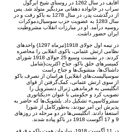
آقایف در سال 1262 در روستای شیخ ایرگول
سراب در خانواده دهقانی مزدبگیر متولد شد. پس
از درگذشت پدر، در سال 1278 به باکو رفت و در
سال 1283 به عضویت حزب سوسیال‌دموکرات
روسیه درآمد. او در مبارزات انقلاب مشروطیت
ایران حضور داشت.
در نیمه اول جولای 1918‌(تیرماه 1297) واحدهای
نظامی ارتش عثمانی، باکوی انقلابی را محاصره
کردند. در نشست وسیع 25 جولای 1918 شورای
کمیسرهای خلق باکو، جناح اکثریت‌(شامل
داشناک‌ها، منشویک‌ها و جناح راست
سوسیالیست‌های انقلابی) هراسان از تصرف باکو
از سوی ارتش عثمانی، کمک‌گرفتن از قوای
انگلیسی به فرماندهی ژنرال دنسترویل را
تصویب کرد و حکومتی با عنوان «دیکتاتوری
سنتروکاسپی» تشکیل داد. بلشویک‌ها که حاضر به
پذیرش این امر نبودند، به‌طور‌کامل از شورا
استعفا دادند. انگلیسی‌ها در دو مرحله در روزهای
9 و 17 آگوست 1918 در باکو پیاده شدند.
در 11 آگوست 1918، سازمان همت باکو و فرقه