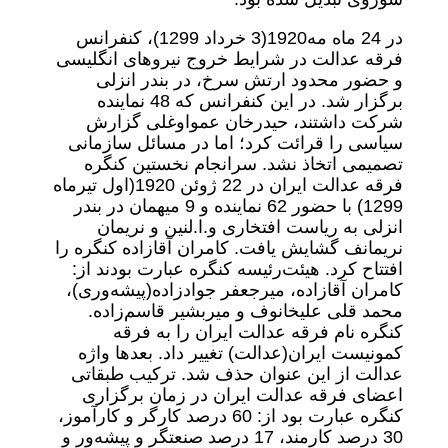
در 24 ماه مه‌1920‌(3 خرداد 1299)، کنفرانس
فرقه عدالت در شرایط خروج نیروهای انگلیسی
و حضور محدود ارتش سرخ، در بندر انزلی
برگزار شد. در این کنفرانس که 48 نماینده
شرکت داشتند، حیدرخان عمواوغلی گزارش
سیاسی را قرائت کرد؛ اما در مسائل سازمانی
تصمیمی اتخاذ نشد. سرانجام نخستین کنگره
فرقه عدالت ایران در 22 ژوئن 1920‌(اول تیرماه
1299) با حضور 62 نماینده و 9 میهمان در بندر
انزلی به ریاست افتخاری و.ا.لنین و نریمان
نریمانف گشایش یافت. کامران آقازاده کنگره را
افتتاح کرد. هیئت‌رئیسه کنگره عبارت بودند از:
کامران آقازاده، میرجعفر جوادزاده‌(پیشه‌وری)،
محمد قلی علیخانوف و میربشیر قاسم‌زاده.
کنگره نام فرقه عدالت ایران را به فرقه
کمونیست ایران‌(عدالت) تغییر داد. بعدها واژه
عدالت از این عنوان حذف شد. ترکیب طبقاتی
اعضای فرقه عدالت ایران در زمان برگزاری
کنگره عبارت بود از: 60 درصد کارگر و کارآموز،
30 درصد کارمند، 17 درصد صنعتگر و پیشه‌ور و