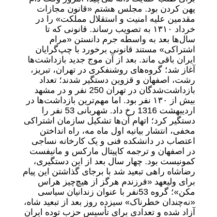
پهن کردن بود. مجلس هشتم «قانون مجازات
مقدمین علیه امنیت و استقلال مملکت» را در
خرداد ۱۳۱۰ به تصویب رساند. قانونی که تا
سال‌ها بعد به واسطه جرم دانستن «مرام
اشتراکی» مستند قانونی برخورد با چپ‌گرایان
ایران باقی ماند. بعد از آن موج جدید بازداشت‌ها
آغاز شد؛ گروه‌های روشنفکری در تهران، تبریز،
رشت، اصفهان و قزوین دستگیر شدند؛ تعداد
بازداشت‌شدگان در تهران 250 نفر و در مشهد
بیش از ۱۳۰ نفر بود. اما مهم‌ترین بازداشت‌ها در
اردیبهشت 1316 رخ داد. شهربانی 53 نفر را
دستگیر کرد؛ اتهام آن‌ها تشکیل سازمان اشتراکی
مخفی، انتشار بیانیه اول ماه مه، راه انداختن
اعتصاب در دانشکده فنی و یک کارخانه نساجی
در اصفهان و ترجمه کاپیتال مارکس و مانیفست
کمونیست بود. چهار سال بعد از این دستگیری،
رضاشاه راهی تبعید شد با برجای گذاشتن این پیام
برای ولیعهد «فرزندم هرگز از هیچ‌چیز هراس
مکن»؛ گروه 53‌نفر با عنوان زندانیان سیاسی
«نه‌چندان خطرناک» سیزده روز بعد از تبعید شاه،
آزاد شده و تعدادی برای تأسیس حزب توده ایران