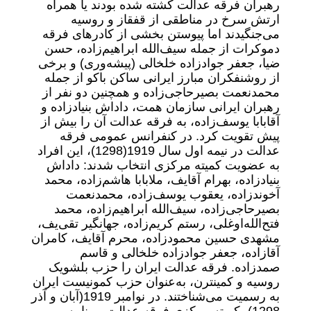
رهبران فرقه عدالت کشته شده بودند یا همراه
ارتش سرخ در مناطقی از قفقاز و روسیه
می‌جنگیدند اما پیوستن بخشی از کادرهای فرقه
دموکرات از جمله سیف‌الله ابراهیم‌زاده، حسن
ضیا، جعفر جوادزاده خلخالی (پیشه‌وری) و برخی
از روشنفکران مبارز ایرانی ساکن باکو از جمله
محمد‌نعمت بصیرحاجی‌زاده و همچنین دو نفر از
رهبران ایرانی سازمان همت، داداش بنیادزاده و
آقابابا یوسف‌زاده، به فرقه عدالت آن را بیش از
پیش تقویت کرد. در کنفرانس عمومی فرقه
عدالت در نیمه اول سال 1919(1298)، این افراد
به عضویت کمیته مرکزی انتخاب شدند: داداش
بنیادزاده، بهرام آقایف، ملابابا هاشم‌زاده، محمد
آخوندزاده، یعقوب یوسف‌زاده، محمد‌نعمت
بصیرحاجی‌زاده، سیف‌الله ابراهیم‌زاده، محمد
فتح‌الله‌اوغلی، رستم کریم‌زاده، جهانگیر تقی‌یف،
مشهدی حسین محمودزاده، محرم آقایف، کامران
آقازاده، جعفر جوادزاده خلخالی و قاسم
صمدزاده. فرقه عدالت ایران را حزب بلشویک
روسیه و کمینترن، به‌عنوان حزب کمونیست ایران
به رسمیت می‌شناختند. در نوامبر 1919‌(آبان و آذر