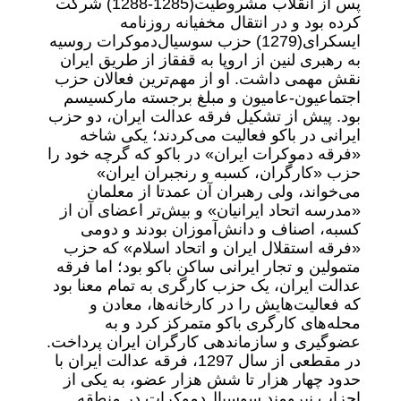
پس از انقلاب مشروطیت‌(1285-1288) شرکت
کرده بود و در انتقال مخفیانه روزنامه
ایسکرای‌(1279) حزب سوسیال‌دموکرات روسیه
به رهبری لنین از اروپا به قفقاز از طریق ایران
نقش مهمی داشت. او از مهم‌ترین فعالان حزب
اجتماعیون-عامیون و مبلغ برجسته مارکسیسم
بود. پیش از تشکیل فرقه عدالت ایران، دو حزب
ایرانی در باکو فعالیت می‌کردند؛ یکی شاخه
«فرقه دموکرات ایران» در باکو که گرچه خود را
حزب «کارگران، کسبه و رنجبران ایران»
می‌خواند، ولی رهبران آن عمدتا از معلمان
«مدرسه اتحاد ایرانیان» و بیش‌تر اعضای آن از
کسبه، اصناف و دانش‌آموزان بودند و دومی
«فرقه استقلال ایران و اتحاد اسلام» که حزب
متمولین و تجار ایرانی ساکن باکو بود؛ اما فرقه
عدالت ایران، یک حزب کارگری به تمام ‌معنا بود
که فعالیت‌هایش را در کارخانه‌ها، معادن و
محله‌های کارگری باکو متمرکز کرد و به
عضوگیری و سازماندهی کارگران ایران پرداخت.
در مقطعی از سال 1297، فرقه عدالت ایران با
حدود چهار هزار تا شش هزار عضو، به یکی از
احزاب نیرومند سوسیال‌دموکرات در منطقه