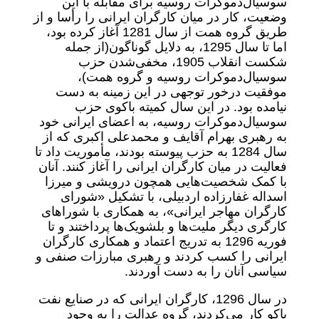
سوسیال‌دموکرات روسیه برای مقابله با این
وضعیت، کار در میان کارگران ایرانی را رأسا و از
طریق گروه همت از سال 1281 آغاز کرده بود،
اما تا سال 1295، به دلایل گوناگون‌(از‌ جمله
شکست انقلاب 1905، مخفی‌شدن حزب
سوسیال‌دموکرات روسیه و گروه همت)،
موفقیت درخور توجهی در این زمینه به دست
نیامده بود. در این سال کمیته باکوی حزب
سوسیال‌دموکرات روسیه، به اعضای ایرانی خود
به رهبری بهرام آقایف و محمد‌علی اکبری که از
سال 1284 به حزب پیوسته بودند، مأموریت داد تا
فعالیت در میان کارگران ایرانی را آغاز کنند. آنان
با کمک شخصیت‌هایی همچون درویشی و میرزا
اسداله غفارزاده اردبیلی، با تشکیل «شورای
کارگران مهاجر ایرانی»، به همکاری با شوراهای
کارگری دیگر ملیت‌ها و بلشویک‌ها پرداختند و تا
فوریه 1296 به‌ تدریج اعتماد و همکاری کارگران
ایرانی را کسب کردند و رهبری مبارزات صنفی و
سیاسی آنان را به دست آوردند.
در سال 1296، کارگران ایرانی که در صنایع نفت
باکو کار می‌کردند، گروه عدالت را به‌ وجود