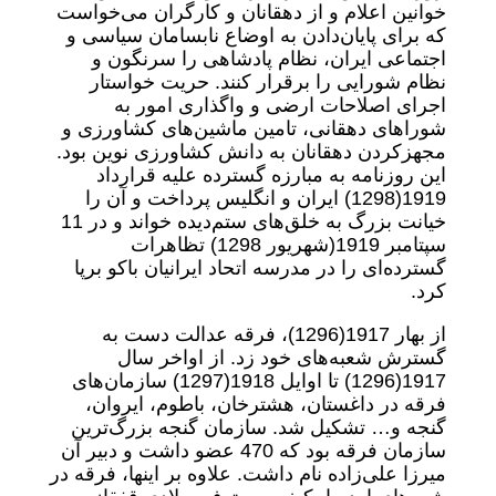
خوانین اعلام و از دهقانان و کارگران می‌خواست
که برای پایان‌دادن به اوضاع نابسامان سیاسی و
اجتماعی ایران، نظام پادشاهی را سرنگون و
نظام شورایی را برقرار کنند. حریت خواستار
اجرای اصلاحات ارضی و واگذاری امور به
شوراهای دهقانی، تامین ماشین‌های کشاورزی و
مجهزکردن دهقانان به دانش کشاورزی نوین بود.
این روزنامه به مبارزه گسترده علیه قرارداد
1919‌(1298) ایران و انگلیس پرداخت و آن را
خیانت بزرگ به خلق‌های ستم‌دیده خواند و در 11
سپتامبر 1919(شهریور 1298) تظاهرات
گسترده‌ای را در مدرسه اتحاد ایرانیان باکو برپا
کرد.
از بهار 1917‌(1296)، فرقه عدالت دست به
گسترش شعبه‌های خود زد. از اواخر سال
1917‌(1296) تا اوایل 1918‌(1297) سازمان‌های
فرقه در داغستان، هشترخان، باطوم، ایروان،
گنجه و… تشکیل شد. سازمان گنجه بزرگ‌ترین
سازمان فرقه بود که 470 عضو داشت و دبیر آن
میرزا علی‌زاده نام داشت. علاوه بر اینها، فرقه در