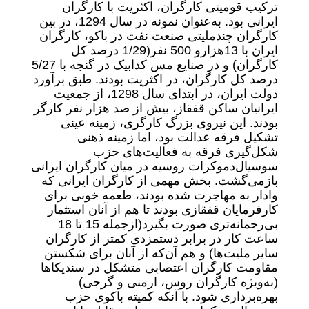
ترکیب قومیتی کارگران، اکثریت با کارگران
ایرانی بود. به‌‌عنوان نمونه در سال 1294، در بین
کارگران چندملیتی صنعت نفت در باکو، کارگران
ایران با 13هزارو 500 نفر‌(1/29 درصد کل
کارگران) و در صنایع مس کد‌ابیک در گنجه با 5/27
درصد کل کارگران، در اکثریت بودند. طبق برآورد
دولت ایران، در ابتدای سال 1298، از جمعیت
ایرانیان ساکن قفقاز، بیش از صد هزار نفر کارگر
بودند. این نیروی بزرگ کارگری، زمینه عینی
تشکیل فرقه عدالت بود، اما زمینه ذهنی
شکل‌گیری فرقه به فعالیت‌های حزب
سوسیال‌دموکرات روسیه در میان کارگران ایرانی
باز‌می‌گشت. بخش مهمی از کارگران ایرانی که
وادار به مهاجرت شده بودند، طعمه خوبی برای
کارفرمایان قفقازی بودند تا هم از آنان استثمار
بی‌رحمانه‌تری صورت بگیرد‌(از‌جمله 15 تا 18
ساعت کار در برابر دستمزدی کمتر از کارگران
سایر ملیت‌ها) و هم آن‌که از آنان برای شکستن
مقاومت کارگران اعتصابی متشکل در سندیکاها
(به‌ویژه کارگران روس، ارمنی و گرجی)
بهره‌برداری شود. با آنکه کمیته باکوی حزب