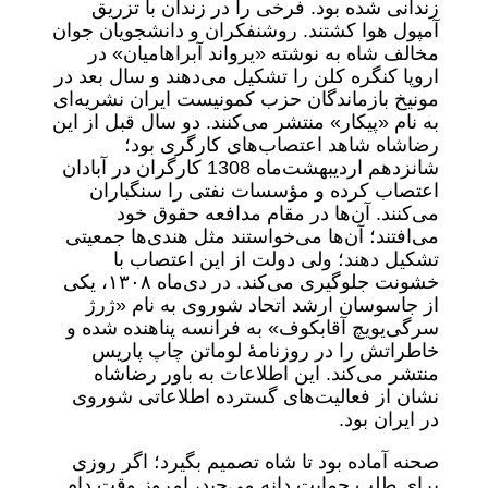
زندانی شده بود. فرخی را در زندان با تزریق
آمپول هوا کشتند. روشنفکران و دانشجویان جوان
مخالف شاه به‌ نوشته «یرواند آبراهامیان» در
اروپا کنگره کلن را تشکیل می‌دهند و سال بعد در
مونیخ بازماندگان حزب کمونیست ایران نشریه‌ای
به‌ نام «پیکار» منتشر می‌کنند. دو سال قبل از این
رضاشاه شاهد اعتصاب‌های کارگری بود؛
شانزدهم اردیبهشت‌ماه 1308 کارگران در آبادان
اعتصاب کرده و مؤسسات نفتی را سنگباران
می‌کنند. آن‌ها در مقام مدافعه حقوق خود
می‌افتند؛ آن‌ها می‌خواستند مثل هندی‌ها جمعیتی
تشکیل دهند؛ ولی دولت از این اعتصاب با
خشونت جلوگیری می‌کند. در دی‌ماه ۱۳۰۸، یکی
از جاسوسان ارشد اتحاد شوروی به‌ نام «ژرژ
سرگی‌یویچ آقابکوف» به فرانسه پناهنده شده و
خاطراتش را در روزنامۀ لوماتن چاپ پاریس
منتشر می‌کند. این اطلاعات به باور رضاشاه
نشان از فعالیت‌های گسترده اطلاعاتی شوروی
در ایران بود.
صحنه آماده بود تا شاه تصمیم بگیرد؛ اگر روزی
برای طلب حمایت دانه می‌چید، امروز وقت دام