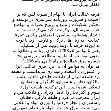
قفقاز تبدیل شد.
فرقه عدالت ایران با الهام از نظریه لنین که بر
اهمیت و ضرورت روزنامه سراسری در توسعه و
تحکیم تشکیلات و تبلیغ و ترویج نظرات و مواضع
حزب سوسیال‌دموکرات تأکید می‌کرد، دست به
انتشار هفته‌نامه سیاسی، اجتماعی و ادبی «بیرق
عدالت» به زبان‌های ترکی و فارسی زد. با توجه
به این‌که فرقه تا دو‌سال‌و‌نیم پس از تشکیل،
یعنی تا نوامبر آذر1298، دارای برنامه و نظام‌نامه
مدون نبود، تنها از طریق مطالعه و بررسی پنج
شماره بیرق عدالت‌(تیرماه تا مهرماه 1296)
می‌توان به مواضع آن پی برد. بیرق عدالت، ایران
را کشوری با اقتصاد زمینداری می‌دانست و معتقد
بود جامعه ایران از طبقات خاندان قاجار، علما،
مالکان، تجار، پیشه‌وران، کارگران و دهقانان
تشکیل شده است. این ترکیب، طبقات اول تا
سوم و اکثر تجار را عامل ویرانی و فلاکت مردم
ایران معرفی می‌کرد و طبقه کارگر، دهقانان،
پیشه‌وران و تجار خرده‌پا را نیروی مولد و انقلابی
می‌دانست. بیرق عدالت، خواستار نظام جمهوری،