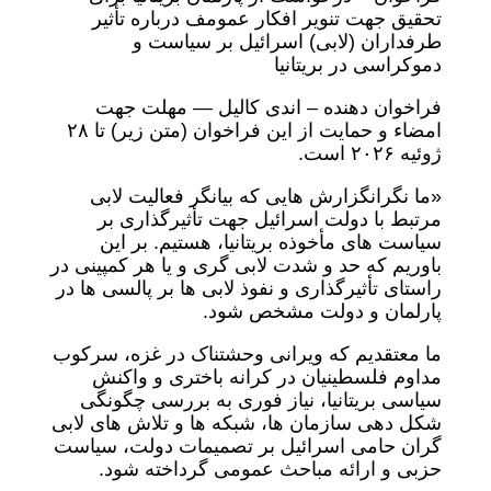
تحقیق جهت تنویر افکار عمومف درباره تأثیر
طرفداران (لابی) اسرائیل بر سیاست و
دموکراسی در بریتانیا
فراخوان دهنده – اندی کالیل — مهلت جهت
امضاء و حمایت از این فراخوان (متن زیر) تا ۲۸
ژوئیه ۲۰۲۶ است.
«ما نگرانگزارش هایی که بیانگر فعالیت لابی
مرتبط با دولت اسرائیل جهت تأثیرگذاری بر
سیاست های مأخوذه بریتانیا، هستیم. بر این
باوریم که حد و شدت لابی گری و یا هر کمپینی در
راستای تأثیرگذاری و نفوذ لابی ها بر پالسی ها در
پارلمان و دولت مشخص شود.
ما معتقدیم که ویرانی وحشتناک در غزه، سرکوب
مداوم فلسطینیان در کرانه باختری و واکنش
سیاسی بریتانیا، نیاز فوری به بررسی چگونگی
شکل دهی سازمان ها، شبکه ها و تلاش های لابی
گران حامی اسرائیل بر تصمیمات دولت، سیاست
حزبی و ارائه مباحث عمومی گرداخته شود.