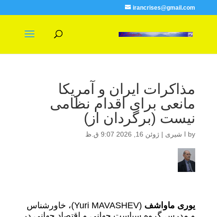
irancrises@gmail.com
مذاکرات ایران و آمریکا
مانعی برای اقدام نظامی
نیست (برگردان از)
by
ا شیری
|
ژوئن 16, 2026 9:07 ق.ظ
یوری ماواشف
(Yuri MAVASHEV)، خاور‌شناس
و مدرس گروه سیاست جهانی و اقتصاد جهانی در