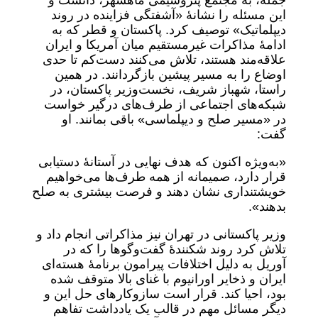
جمله، به مجتمع پتروشیمی ماهشهر، دانست و
این مسئله را نشانۀ «آشفتگی فزاینده در روند
دیپلماتیک» توصیف کرد. پاکستان و قطر که به
ادامۀ مذاکرات غیرمستقیم میان آمریکا و ایران
علاقه‌مند هستند، تلاش می‌کنند دست‌کم تا حدی
اوضاع را به مسیر پیشین بازگردانند. در همین
راستا، شهباز شریف، نخست‌وزیر پاکستان، در
شبکه‌های اجتماعی از طرف‌های درگیر خواست
در «مسیر صلح و دیپلماسی» باقی بمانند. او
گفت:
«به‌ویژه اکنون که هدف نهایی در آستانۀ دستیابی
قرار دارد، صمیمانه از همه طرف‌ها می‌خواهیم
خویشتنداری نشان دهند و فرصت بیشتری به صلح
بدهند».
وزیر پاکستانی در تهران نیز مذاکراتی انجام داد و
تلاش کرد روند شکنندۀ گفت‌وگوها را که در
آوریل به دلیل اختلافات پیرامون برنامۀ هسته‌ای
ایران و ذخایر اورانیوم با غنای بالا متوقف شده
بود، احیا کند. قرار است سازوکارهای حل این و
دیگر مسائل مهم در قالب یک یادداشت تفاهم