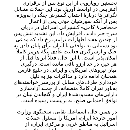
نخستین رویارویی از این نوع پس از برقراری
آتش‌بس در اواسط آوریل بود. این حملات متقابل
نگرانی‌ها دربارۀ احتمال گسترش جنگ را به‌ویژه،
پس از آنکه شورشیان حوثی یمن از اعمال
«محاصرۀ کامل» کشتیرانی اسرائیل در دریای
سرخ خبر دادند، افزایش داد. این تشدید تنش پس
از چندین هفته اظهارات ترامپ رخ داد که مدعی
بود دستیابی به توافقی با ایران برای پایان دادن به
جنگ و ازسرگیری فعالیت عادی تنگۀ هرمز کاملاً
امکان‌پذیر است. با این حال، فعلاً این‌ها قبل از
هر چیز، در حد آرزو باقی مانده است. درگیری
میان نیروهای آمریکایی و ایرانی در خلیج فارس
همچنان ادامه دارد و مذاکرات نیز به دلیل
خودداری طرف‌های مقابل از بررسی خواسته‌های
به‌باور تهران کاملاً منصفانه، از جمله آزادسازی
دارایی‌های مسدودشدۀ ایران و گنجاندن لبنان در
توافق احتمالی صلح، به بن‌بست رسیده است.
در همین حال، اسماعیل بقایی، سخنگوی وزارت
امور خارجۀ ایران، آمریکا را مسئول حملات
اسرائیل به مناطق غربی و مرکزی ایران، از