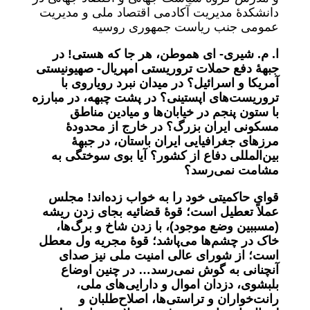
دانشکدۀ مدیریت آکادمی اقتصاد ملی و مدیریت
عمومی جنب ریاست جمهوری روسیه
ا. م. شیری-
ای هموطن، هر جا که هستی! در
جبهۀ دفع حملات تروریستی امپریال- صهیونیستی
آمریکا و اسرائیل؟ در میدان نبرد رویاروی با
تروریست‌های اپستینی؟ در پشت چبهه، در مبارزه
با ستون پنجم در خیابان‌ها و میادین مناطق
مسکونی ایران بزرگ؟ در خارج از محدودۀ
مرزهای جغرافیایی ایران باستان، در جبهۀ
بین‌المللی دفاع از کشور؟ آیا بوی سوختگی به
مشامت نمی‌رسد؟
قوای حاکمیتی خود را به خواب زده‌اند! مجلس
عملاً تعطیل است؛ قوۀ قضائیه بجای زدن ریشه
(مسببین وضع موجود)، با زدن شاخ و برگ‌ها،
خاک در چشم‌ها می‌پاشد؛ قوۀ مجریه ول معطل
است؛ از شورای عالی امنیت ملی نیز صدای
آنچنانی به گوش نمی‌رسد… در چنین اوضاع
بلبشوی، دزدان اموال و دارایی‌های ملی،
رانت‌خواران و تراستی‌ها، اصلاح‌طلبان و