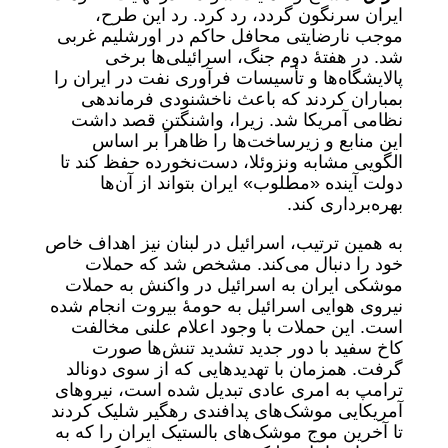
ایران سرنگون گردد، رد کرد. رد این طرح،
موجب نارضایتی محافل حاکم در اورشلیم غربی
شد. در هفتۀ دوم جنگ، اسرائیلی‌ها برخی
پالایشگاه‌ها و تأسیسات فرآوری نفت در ایران را
بمباران کردند که باعث ناخشنودی فرماندهی
نظامی آمریکا شد. زیرا، واشنگتن قصد داشت
این منابع و زیرساخت‌ها را ظاهراً بر اساس
الگویی مشابه ونزوئلا، دست‌نخورده حفظ کند تا
دولت آینده «مطلوب» ایران بتواند از آن‌ها
بهره‌برداری کند.
به همین ترتیب، اسرائیل در لبنان نیز اهداف خاص
خود را دنبال می‌کند. مشخص شد که حملات
موشکی ایران به اسرائیل در واکنش به حملات
نیروی هوایی اسرائیل به حومۀ بیروت انجام شده
است. این حملات با وجود اعلام علنی مخالفت
کاخ سفید با دور جدید تشدید تنش‌ها صورت
گرفت. همزمان با تهدیدهایی که از سوی دونالد
ترامپ به امری عادی تبدیل شده است، نیروهای
آمریکایی موشک‌های پدافندی رهگیر شلیک کردند
تا آخرین موج موشک‌های بالستیک ایران را که به