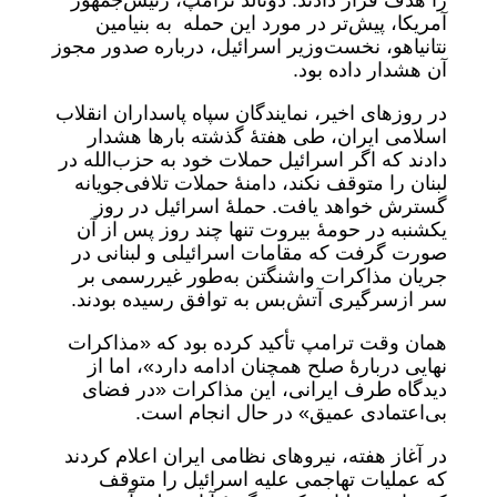
را هدف قرار دادند. دونالد ترامپ، رئیس‌جمهور
آمریکا، پیش‌تر در مورد این حمله‌ به بنیامین
نتانیاهو، نخست‌وزیر اسرائیل، درباره صدور مجوز
آن هشدار داده بود.
در روزهای اخیر، نمایندگان سپاه پاسداران انقلاب
اسلامی ایران، طی هفتۀ گذشته بارها هشدار
دادند که اگر اسرائیل حملات خود به حزب‌الله در
لبنان را متوقف نکند، دامنۀ حملات تلافی‌جویانه
گسترش خواهد یافت. حملۀ اسرائیل در روز
یکشنبه در حومۀ بیروت تنها چند روز پس از آن
صورت گرفت که مقامات اسرائیلی و لبنانی در
جریان مذاکرات واشنگتن به‌طور غیررسمی بر
سر ازسرگیری آتش‌بس به توافق رسیده بودند.
همان وقت ترامپ تأکید کرده بود که «مذاکرات
نهایی دربارۀ صلح همچنان ادامه دارد»، اما از
دیدگاه طرف ایرانی، این مذاکرات «در فضای
بی‌اعتمادی عمیق» در حال انجام است.
در آغاز هفته، نیروهای نظامی ایران اعلام کردند
که عملیات تهاجمی علیه اسرائیل را متوقف