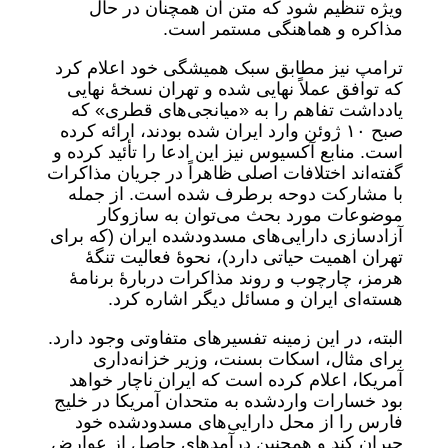
ویژه تنظیم شود که متن آن همچنان در حال
مذاکره و هماهنگی مستمر است.
ترامپ نیز مطابق سبک همیشگی خود اعلام کرد
که توافق عملاً نهایی شده و تهران نسخۀ نهایی
یادداشت تفاهم را به «میانجی‌های قطری» که
صبح ۱۰ ژوئن وارد ایران شده بودند، ارائه کرده
است. منابع آکسیوس نیز این ادعا را تأئید کرده و
گفته‌اند اختلافات اصلی ظاهراً در جریان مذاکرات
با مشارکت دوحه برطرف شده است. از جمله
موضوعات مورد بحث می‌توان به سازوکار
آزادسازی دارایی‌های مسدودشده ایران (که برای
تهران اهمیت حیاتی دارد)، نحوۀ فعالیت تنگۀ
هرمز، چارچوب و روند مذاکرات دربارۀ برنامۀ
هسته‌ای ایران و مسائل دیگر اشاره کرد.
البته، در این زمینه تفسیرهای متفاوتی وجود دارد.
برای مثال، اسکات بسنت، وزیر خزانه‌داری
آمریکا، اعلام کرده است که ایران ناچار خواهد
بود خسارات واردشده به متحدان آمریکا در خلیج
فارس را از محل دارایی‌های مسدودشده خود
جبران کند و همچنین درآمدهای حاصل از عوارض