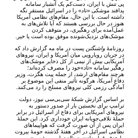
پی تنش با ایران، دست‌کم یک آتشبار سامانه
پدافند موشکی «تاد» را در اسرائیل مستقر نگه
داشته است. با این حال، مقام‌های نظامی آمریکا
هنوز در حال بررسی هستند که آیا تلاش‌های به
عمل‌آمده برای رهگیری، در متوقف کردن
موشک‌های نزدیک‌شونده موفق بوده است یا خیر.
روزنامۀ
واشنگتن پست
در ماه مه گزارش داد که
در جریان رویارویی میان آمریکا و ایران، نیروهای
آمریکایی بیش از نیمی از کل ذخایر موشک‌های
رهگیر سامانه «تاد»خود را مصرف کرده‌اند؛
هرچند مقام‌های ارشد، از جمله پیت هگزت، وزیر
دفاع آمریکا، هرگونه تأثیر منفی این موضوع بر
آمادگی رزمی کلی نیروهای مسلح را رد می‌کنند.
بر اساس گزارش شبکۀ سی‌بی‌سی نیوز، دولت
ترامپ برای نخستین بار از صدور دستور به
نیروهای آمریکایی برای دفاع از اسرائیل در برابر
حملۀ تلافی‌جویانه ایران خودداری کرد. این حملۀ
ایران پس از آن صورت گرفت که هواپیماهای
نظامی اسرائیل در آخر هفتۀ گذشته حومۀ بیروت