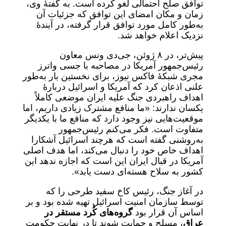
توافق صلح احتمالی لغو کرده است. به گفتۀ وی،
زمان و مکان امضای این توافق که جزئیات آن
به‌طور کامل مورد توافق قرار گرفته، در آیندۀ
نزدیک اعلام خواهد شد.
پیش‌تر، در ۸ ژوئن، جی‌دی ونس معاون
رئیس‌جمهور آمریکا در مصاحبه با جسی واترز
مجری شبکۀ فاکس نیوز، برای نخستین بار به‌طور
علنی اذعان کرد که آمریکا و اسرائیل دربارۀ
اهداف راهبردی جنگ علیه ایران موضعی کاملاً
یکسان ندارند: «ما منافع مشترک زیادی داریم، اما
موقعیت‌هایی نیز وجود دارد که منافع ما با یکدیگر
متفاوت است. فکر می‌کنم رئیس‌جمهور
به‌روشنی گفته است که هرچند اسرائیل آشکارا
اهداف خاص خود را دنبال می‌کند، اما هدف اصلی
آمریکا در قبال ایران این است که اجازه ندهد این
کشور به سلاح هسته‌ای دست یابد».
در آغاز جنگ، رئیس کاخ سفید طرحی را که
توسط سازمان امنیت اسرائیل تهیه شده بود و بر
اساس آن قرار بود
گروه‌های کُرد مستقر در
عراق
، مسلح و حمایت شوند تا در نهایت حکومت