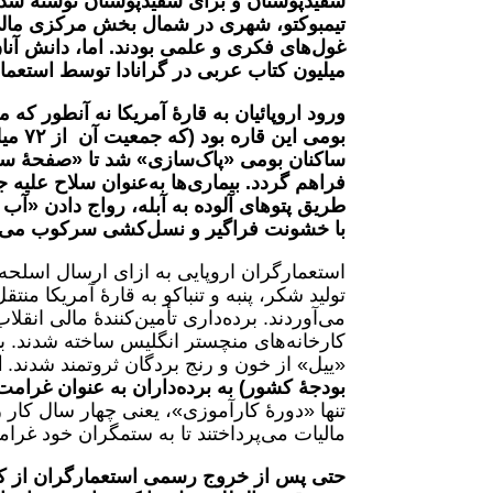
سفیدپوستان و برای سفیدپوستان نوشته شده ب
تیمبوکتو، شهری در شمال بخش مرکزی مالی. 
غول‌های فکری و علمی بودند. اما، دانش آنان 
میلیون کتاب عربی در گرانادا توسط استعما
ورود اروپائیان به قارۀ آمریکا نه‌ آنطور که
بومی این قاره بود
(که جمعیت آن از
۷۲
میل
ساکنان بومی «پاک‌سازی» شد تا «صفحۀ سف
فراهم گردد. بیماری‌ها به‌عنوان سلاح علیه 
طریق پتوهای آلوده به آبله، رواج دادن «آب
با خشونت فراگیر و نسل‌کشی سرکوب می‌
استعمارگران اروپایی به ازای ارسال اسلحه و 
تولید شکر، پنبه و تنباکو به قارۀ آمریکا م
می‌آوردند. برده‌داری تأمین‌کنندۀ مالی انقلا
کارخانه‌های منچستر انگلیس ساخته شدند. با
«ییل» از خون و رنج بردگان ثروتمند شدند.
ا
بودجۀ کشور) به برده‌داران به عنوان غرام
تنها «دورۀ کارآموزی»، یعنی چهار سال کار ر
مالیات می‌پرداختند تا به ستمگران خود غرا
حتی پس از خروج رسمی استعمارگران از ک