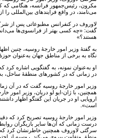
مکرون، رئیس‌جمهور فرانسه، هنگامی که ک
می‌نامند، در واقع فرایندهای بین‌المللی را ا
گفت: «چه کسی بهتر از فرانسوی‌ها می‌دان
هستند؟»
به گفتۀ وزیر امور خارجۀ روسیه، چنین اظها
نگاه به برخی از مناطق جهان به‌عنوان حوز
او به‌عنوان نمونه، به گفتگویی اشاره کرد
در زمانی که در کشورهای منطقۀ ساحل، به‌و
وزیر امور خارجۀ روسیه گفت که در آن زما
همچنین، با ژان-ایو لو دریان، وزیر امور خا
اروپایی او در جریان این گفتگو اظهار داشتن
است».
وزیر امور خارجۀ روسیه تصریح کرد که دقیق
درست زمانی که آن‌ها سایر بازیگران روابط ب
سرگئی لاوروف همچنین خاطرنشان کرد که مس
منطق متفاوت پیروی می‌کند. روسیه از احتر