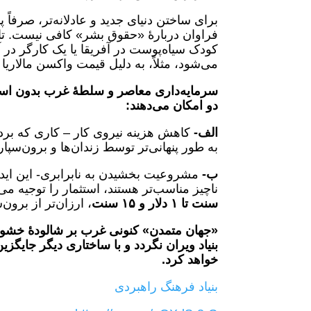
برای ساختن دنیای جدید و عادلانه‌تر، صرف
فراوان دربارۀ «حقوق بشر» کافی نیست. تا
کودک سیاه‌پوست در آفریقا یا یک کارگر در
می‌شود، مثلاً، به دلیل قیمت واکسن مالاریا یا کووید-۱۹ و موارد مشابه، استعمار ه
سرمایه‌داری معاصر و سلطۀ غرب بدون استعما
دو امکان می‌دهند
:
الف-
کاهش هزینه نیروی کار – کاری که برده‌
به طور پنهانی‌تر توسط زندان‌ها و برون‌سپا
ب-
مشروعیت بخشیدن به نابرابری- این اید
ناچیز مناسب‌تر هستند، استثمار را توجیه می‌
سنت تا
۱
دلار و
۱۵ سنت
، ارزان‌تر از برون
«جهان متمدن» کنونی غرب بر شالودۀ خشونت
بنیاد ویران نگردد و با ساختاری دیگر جایگزین 
خواهد کرد
.
بنیاد فرهنگ راهبردی