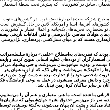
ستعماری سابق در کشورهایی که پیش‌تر تحت سلطۀ استعمار
 مطرح شد که بحث‌ها دربارۀ نقش غرب در کشورهای جنوب
کشورهای آفریقا، آسیا و آمریکای لاتین در حال گسترش است.
 نواستعماری، تحریم‌های یک‌جانبه و اعمال فشار بر کشورهای
بری‌های هولناک معاصر، نژادپرستی و فقر، اتفاقات تاریخی نیستن
ه‌داری هستند که بر مبنای نسل‌کشی، برده‌داری، نژادپرستی 
بودند که نظریه‌های به‌اصطلاح «علمی» دربارۀ سلسله‌مراتب
استعمارگران از توده‌های عظیم انسانی تدوین کردند و پایه‌ه
 «پست‌تر بودن» سیاه‌پوستان می‌نوشت و حتی پیشنهاد می‌کر
ایی‌ها را «کودک» می‌پنداشت و جان لاک، که از او به‌عنوان پدر
ز ثروت شخصی خود را از تجارت برده به دست آورد.
بدین ترتی
 خرد و دانش معرفی می‌شود، در عمل به نوعی آزمایشگاه فک
 آنان بر سایر ساکنان کرۀ زمین تبدیل شد
.
ربانی بنا شده است. ما هنر، معماری و علم آن را می‌ستاییم، 
ده، سر باز می‌زنیم.
«حقوق بشر» جهان‌شمولی که سازمان‌ها
تناد می‌کنند و پشت آن پنهان می‌شوند، به‌گفتۀ نویسنده، توسط