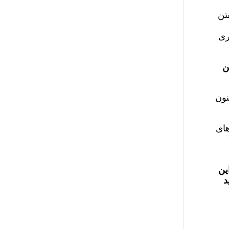
تن
ری
ن
نون
های
ین
د