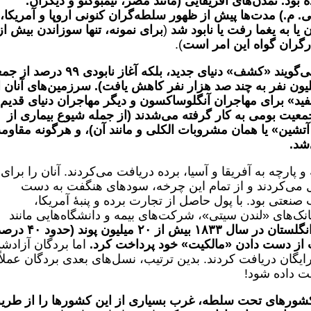
ود. تمدن‌های آفریقایی (مانند مصر، تیمبوکتو و دیگران.
م.) مدت‌ها پیش از ظهور سلطه‌گران کنونی اروپا و آمریکا،
یا به یغما رفت یا نابود شد
(
برای نمونه، تنها سوزاندن بیش از
رگران گواه این امر است
).
 می‌گویند «کشف» دنیای جدید، بلکه آغاز نابودی
۹۹
درصد از جم
یون نفر به چند صد هزار نفر کاهش یافت).
سرزمین‌های آنان ا
ید»
برای مهاجران آنگلوساکسون و دیگر مهاجران دنیای قدیم
جمعیت بومی به کار گرفته می‌شدند (از جمله شیوع بیماری از
 آتشین» یا همان مشروبات الکلی و مانند آن)، و هرگونه مقاو
شد
.
پارچه به آفریقا و آسیا، برده دریافت می‌کردند. آنان را برای
نتقل می‌کردند و از تمام این چرخه، سودهای هنگفت به دست
ب صنعتی بود. با پول حاصل از تجارت برده و پنبۀ آمریکا،
نک‌های «لندن سیتی»، شرکت‌های بیمه و دانشگاه‌هایی مانند
نگلستان در سال
۱۸۳۳
بیش از
۲۰
میلیون پوند (حدود
۴۰
درصد
ت از دست دادن «مالکیت» خود پرداخت کرد.
اما بردگان آزادش
ایگان دریافت کردند. بدین ترتیب، نسل‌های بعدی بردگان عملاً
مت داده شود!
شورهای تحت سلطه، غرب بسیاری از این کشورها را از طری