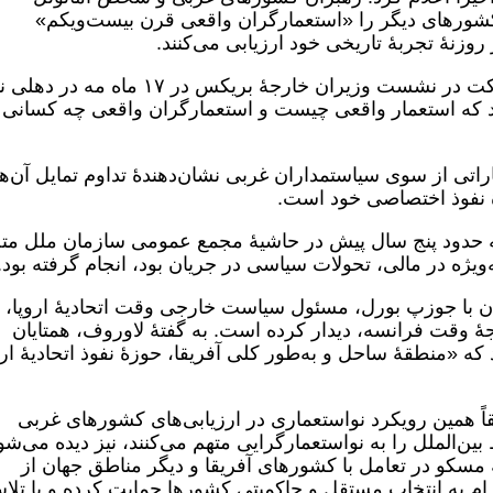
شورهای دیگر را «استعمارگران واقعی قرن بیست‌ویکم»
ز روزنۀ تجربۀ تاریخی خود ارزیابی می‌کنند.
لاوروف در کنفرانس مطبوعاتی پس از شرکت در نشست وزیران خارجۀ بریکس در ۱۷ ماه مه در ده
د که استعمار واقعی چیست و استعمارگران واقعی چه کسانی
راتی از سوی سیاستمداران غربی نشان‌دهندۀ تداوم تمایل آن‌ها
ۀ نفوذ اختصاصی خود است.
 که حدود پنج سال پیش در حاشیۀ مجمع عمومی سازمان ملل مت
یژه در مالی، تحولات سیاسی در جریان بود، انجام گرفته بود.
ن با جوزپ بورل، مسئول سیاست خارجی وقت اتحادیۀ اروپا، 
رجۀ وقت فرانسه، دیدار کرده است. به گفتۀ لاوروف، همتایان
د که «منطقۀ ساحل و به‌طور کلی آفریقا، حوزۀ نفوذ اتحادیۀ ارو
اً همین رویکرد نواستعماری در ارزیابی‌های کشورهای غربی
ین‌الملل را به نواستعمارگرایی متهم می‌کنند، نیز دیده می‌شو
کو در تعامل با کشورهای آفریقا و دیگر مناطق جهان از
ام به انتخاب مستقل و حاکمیتی کشورها حمایت کرده و با تلا