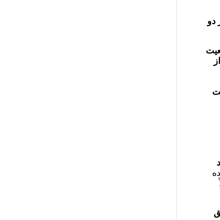
 دو
عیت
ز
مت
ده
ق