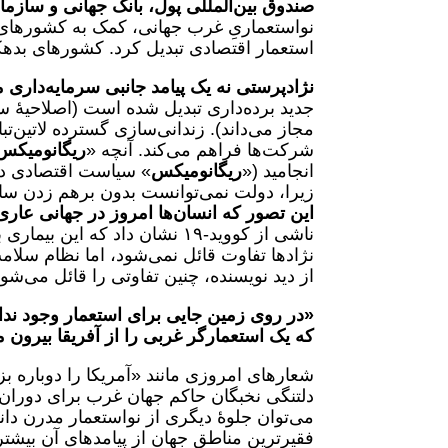
صندوق بین‌المللی پول، بانک جهانی و سازم
نواستعماریِ غرب جهانی، کمک به کشورهای د
استعمار اقتصادی تبدیل کرد. کشورهای بدهکار
نژادپرستی نه یک پیامد جانبی سرمایه‌داری 
جدید برده‌داری تبدیل شده است (اصلاحیۀ س
مجاز می‌داند). زندانی‌سازی گسترده لاتین‌تبا
شرکت‌ها فراهم می‌کند. آنچه «
ریگانومیکس
انجامید («
ریگانومیکس
زیرا، دولت نمی‌توانست بدون برهم زدن ساخت
این تصور که انسان‌ها امروز در جهانی عار
ناشی از کووید-۱۹ نشان داد که
نژادها تفاوت قائل نمی‌شود، اما نظام سلام
از دید نویسنده، چنین تفاوتی را قائل می‌شون
«در روی زمین جایی برای استعمار وجود ندا
که یک استعمارگر غربی را از آفریقا بیرون م
شعارهای امروزی مانند «آمریکا را دوباره ب
دلتنگی نخبگان حاکم جهان غرب برای دوران 
می‌توان جلوۀ دیگری از نواستعمار مدرن دان
فقیرترین مناطق جهان از پیامدهای آن بیشت