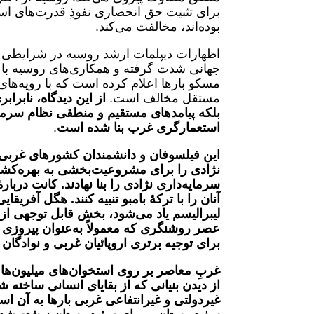
برای تثبیت حق انحصاری نفوذِ قدرت‌های ا
بوده‌اند، مخالفت می‌کند.
اظهارات دیپلمات ارشد روسیه در شرایطی
جهانی شدت گرفته و همکاری‌های روسیه با 
مسکو بارها اعلام کرده است که با رویه‌های
مستقل مخالف است.
از این دیدگاه، نابرا
بلکه پیامدهای مستقیم و منطقی نظام سرمای
استعمارگری غرب بنا شده است
.
این فیلسوفان و دانشمندان کشورهای غربی 
نژادی را برای مشروعیت‌بخشی به بهره‌کشی 
سرمایه‌داری نژادی را بنا نهادند.
کانت دربارۀ
آنان را با ترکۀ بامبو تنبیه کنند. هگل آفریق
لیبرالیسم یاد می‌شود، بخش قابل توجهی ا
عصر روشنگری که معمولاً به‌عنوان پیروزی
برای توجیه برتری اروپائیان غربی و نوادگان
غربِ معاصر بر روی استخوان‌های میلیون‌ها ق
از دیدن بنیانی که از بقایای انسانی ساخته ش
غیردولتی و غیرانتفاعی غربی بارها به آن اس