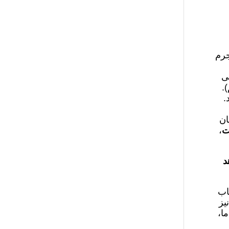
جرم
ی
ا ۱۹۸۹. مترجم).
.
ان
ت
،
د
اب
یز
ا،