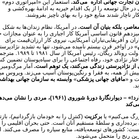
ان تجارت جهانی
اداره می‌کند.
استعمار این «امپراتوری دوم»
ر حال توسعه را از یک اقدام خیریه به ادامۀ بهره‌کشی و
 ناچار شدند منابع خود را به بهای ناچیز بفروشند.
معاصر، بلکه بنیان آن است.
در آمریکا، نظام زندان‌ها به شکل
یزدهم قانون اساسی آمریکا کار اجباری را به عنوان مجازات 
ران و آفریقایی‌تباران آمریکایی، نیروی کار ارزان‌قیمت برای
» در اواخر قرن بیستم نامیده می‌شود، تنها به تشدید نژادپرست
» سیاست اقتصادی دولت رونالد ریگان، رئیس آمریکا از سال ۱۹۸۱ ت
ار نژادی خود، رفاه اجتماعی را برای سیاه‌پوستان تضمین کند
ی از نژادپرستی زندگی می‌کنند، یک توهم است.
آمار مرگ‌ومیر
 این بیماری بیش از همه، به فقرا و رنگین‌پوستان آسیب می‌زند. ویروس می
ت و «
مافیای جهانی پزشکی
»
وابسته به سازمان جهانی بهداش
د.
رد!» – دیوارنگارۀ دورۀ شوروی (
۱۹۶۱)،
مردی را نشان می‌ده
ی‌کند
زرگ می‌کنیم» یا
برکزیت
(کنترل را به خودمان بازگردانیم)، بازت
برده‌داری و سلطۀ مستقیم آنان است. حتی بحران اقلیمی را ن
ست: کشورهای توسعه‌یافته، منابع سیاره را مصرف می‌کنند. ام
رین رنج را متحمل می‌شوند.