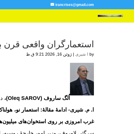
irancrises@gmail.com
استعمارگران واقعی قرن ب
by
ا شیری
|
ژوئن 16, 2026 9:21 ق.ظ
اُلگ ساروف (
Oleq SAROV
)،
دا
ا. م. شیری- ادامۀ مقالۀ: استعمار نو، هولن
غرب امروز
ی
بر روی استخوان‌های میلیون‌ها
سرگئی لاوروف، وزیر امور خارجۀ روسیه، ا