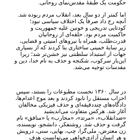
حکومت یک طبقهٔ مقدس‌نمای روحانی.
اما کمتر از دو سال بعد، انقلاب مردم ربوده شد.
آنچه رخ داد صرفاً یک اختلاف سیاسی نبود؛
کودتایی تدریجی و خونین علیه جمهوریت و
حاکمیت مردم بود. حلقه‌ای از روحانیان
قدرت‌طلب، همراه با نیروهای امنیتی و قضایی،
زیر سایهٔ خمینی ساختاری بنا کردند که از بسیاری
جهات از استبداد سلطنتی نیز خشن‌تر شد؛ زیرا
این‌بار سرکوب، شکنجه و حذف به نام خدا، دین و
مقدسات توجیه می‌شد.
در سال ۱۳۶۰ نخست مطبوعات را بستند، سپس
احزاب مستقل را نابود کردند و بعد موج اعدام‌ها،
دادگاه‌های چنددقیقه‌ای و حذف فیزیکی مخالفان
آغاز شد. هرکس متفاوت می‌اندیشید
«ضدانقلاب»، «مرتد»، «محارب» یا «منافق» نام
گرفت و حذف شد. روشنفکر، دانشجو، نویسنده،
زن معترض، ملی‌گرا، چپ، بهایی، سنی، درویش
و هر انسان آزادی‌خواهی می‌توانست هدف