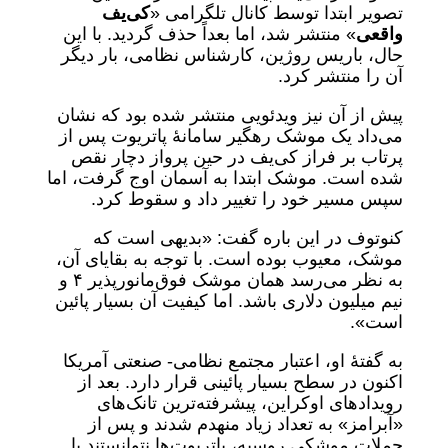
تصویر ابتدا توسط کانال تلگرامی «
کی‌یف
واقعی
» منتشر شد، اما بعداً حذف گردید. با این
حال، باریس روژین، کارشناس نظامی، بار دیگر
آن را منتشر کرد.
پیش از آن نیز ویدئویی منتشر شده بود که نشان
می‌داد یک موشک رهگیر سامانۀ پاتریوت پس از
پرتاب بر فراز کی‌یف در حین پرواز دچار نقص
شده است. موشک ابتدا به آسمان اوج گرفت، اما
سپس مسیر خود را تغییر داد و سقوط کرد.
کنوتوف در این باره گفت: «بدیهی است که
موشک، معیوب بوده است. با توجه به بقایای آن،
به نظر می‌رسد همان موشک فوق‌مانورپذیر ۴ و
نیم میلیون دلاری باشد. اما کیفیت آن بسیار پائین
است».
به گفتۀ او، اعتبار مجتمع نظامی- صنعتی آمریکا
اکنون در سطح بسیار پائینی قرار دارد. بعد از
رویدادهای اوکراین، پیشرفته‌ترین تانک‌های
«آبرامز» به تعداد زیاد منهدم شدند و پس از
حملات موشکی روسیه، پاتریوت‌ها نتوانستند با