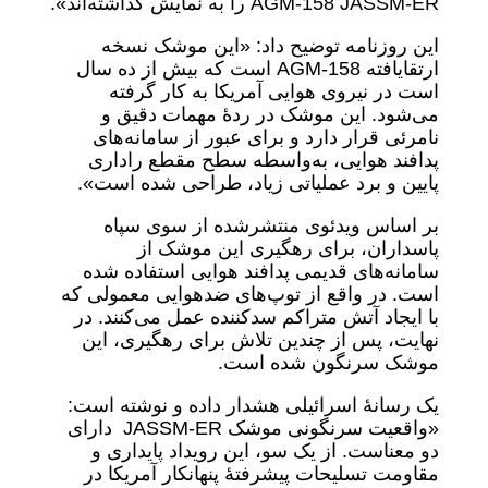
AGM-158 JASSM-ER را به نمایش گذاشته‌اند».
این روزنامه توضیح داد: «این موشک نسخه
ارتقایافته AGM-158 است که بیش از ده سال
است در نیروی هوایی آمریکا به کار گرفته
می‌شود. این موشک در ردۀ مهمات دقیق و
نامرئی قرار دارد و برای عبور از سامانه‌های
پدافند هوایی، به‌واسطه سطح مقطع راداری
پایین و برد عملیاتی زیاد، طراحی شده است».
بر اساس ویدئوی منتشرشده از سوی سپاه
پاسداران، برای رهگیری این موشک از
سامانه‌های قدیمی پدافند هوایی استفاده شده
است. در واقع از توپ‌های ضدهوایی معمولی که
با ایجاد آتش متراکم سدکننده عمل می‌کنند. در
نهایت، پس از چندین تلاش برای رهگیری، این
موشک سرنگون شده است.
یک رسانۀ اسرائیلی هشدار داده و نوشته است:
«واقعیت سرنگونی موشک JASSM-ER دارای
دو معناست. از یک سو، این رویداد پایداری و
مقاومت تسلیحات پیشرفتۀ پنهانکار آمریکا در