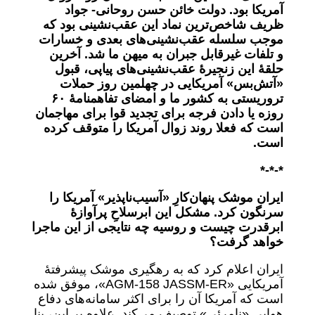
آمریکا بود. دولت خائن حسن روحانی- جواد
ظریف شاخص‌ترین نماد این عقب‌نشینی بود که
موجب سلسله عقب‌نشینی‌های بعدی و خسارات
و تلفات غیرقابل جبران به میهن ما شد. آخرین
حلقۀ این زنجیرۀ عقب‌نشینی‌های پیاپی، قبول
«آتش‌بس» آمریکایی در چهلمین روز حملات
تروریستی به کشور ما و امضای تفاهمنامۀ ۶٠
روزه یا دادن فرجه برای تجدید قوا برای مهاجمان
است که فعلا روند زوال آمریکا را متوقف کرده
است.
*-*-*
ایران موشک پنهان‌کارِ «آسیب‌ناپذیر» آمریکا را
سرنگون کرد. مشکل این ابرسلاحِ پرآوازهٔ
ابرقدرت چیست و روسیه چه نت
ا
یجی از این ماجرا
خواهد گرفت؟
ایران اعلام کرد که به رهگیری موشک پیشرفتۀ
آمریکایی «AGM-158 JASSM-ER»، موفق شده
است که آمریکا آن را برای اکثر سامانه‌های دفاع
هوایی «نامرئی» توصیف می‌کند. علاوه بر این، بنا