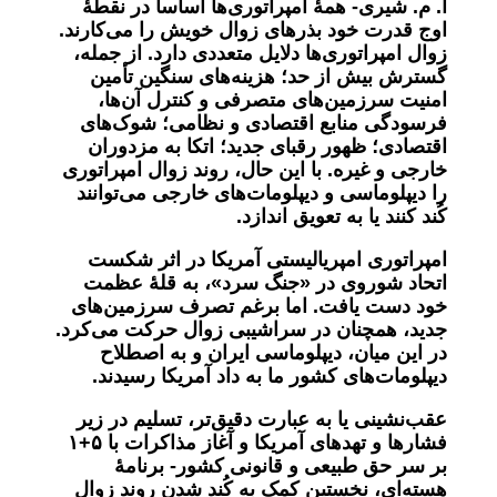
ا. م. شیری-
همۀ امپراتوری‌ها اساساً در نقطۀ
اوج قدرت خود
بذرهای زوال خویش را می‌کارند.
زوال امپراتوری‌ها دلایل متعددی دارد. از جمله،
گسترش بیش از حد؛ هزینه‌های سنگین تأمین
امنیت سرزمین‌های متصرفی و کنترل آن‌ها،
فرسودگی منابع اقتصادی و نظامی؛ شوک‌های
اقتصادی؛ ظهور رقبای جدید؛ اتکا به مزدوران
خارجی و غیره. با این حال، روند زوال امپراتوری
را دیپلوماسی و دیپلومات‌های خارجی می‌توانند
کُند کنند یا به تعویق اندازد.
امپراتوری امپریالیستی آمریکا در اثر شکست
اتحاد شوروی در «جنگ سرد»، به قلۀ عظمت
خود دست یافت. اما برغم تصرف سرزمین‌های
جدید، همچنان در سراشیبی زوال حرکت می‌کرد.
در این میان، دیپلوماسی ایران و به اصطلاح
دیپلومات‌های کشور ما به داد آمریکا رسیدند.
عقب‌نشینی یا به عبارت دقیق‌تر، تسلیم در زیر
فشارها و تهدهای آمریکا و آغاز مذاکرات با ۵+١
بر سر حق طبیعی و قانونی کشور- برنامۀ
هسته‌ای، نخستین کمک به کُند شدن روند زوال