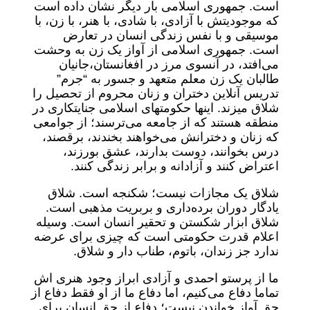
است. جمهوری اسلامی بار دیگر نشان داده است
که موجودیتش با آزادی، با شادی، با هنر، با زن، با
موسیقی و با نفس زندگی انسان در تعارض
است. جمهوری اسلامی از آواز یک زن به وحشت
می‌افتد، در آنسوی مرز در افغانستان،جانیان
طالبان یک زن معلم متعهد و جسور به “جرم”
تدریس آنلاین دختران و زنان محروم از تحصیل را
شلاق میزند. اینها حکومتهای اسلامی جنایتکاری در
منطقه هستند که از جامعه می‌ترسند؛ از جوامعی
که زنان و دخترانش می‌خواهند بخندند، برقصند،
درس بخوانند، دوست بدارند، عشق بورزند،
اعتراض کنند و آزادانه و برابر زندگی کنند.
شلاق یک مجازات نیست؛ شکنجه است. شلاق
یادگار دوران برده‌داری و بربریت مذهبی است.
شلاق ابزار شکستن و تحقیر انسان است. وسیله
اعلام قدرت حکومتی است که چیزی برای عرضه
ندارد جز زندان، باتوم، طناب دار و شلاق.
ما از پرستو احمدی و آزادی ابراز وجود هنری اش
تماما دفاع می‌کنیم، اما دفاع ما از او فقط دفاع از
حق آواز خواندن نیست؛ دفاع از حق انسان برای