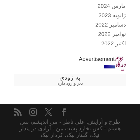
مارس 2024
ژانویه 2023
دسامبر 2022
نوامبر 2022
اکتبر 2022
Advertisement
به زودی
دیر و زود داره
طرح و آرایش: علی ناظر - می اندیشم، پس
هستم - کس نخارد پشت من - آزادی در پندار
نیک، گفتار نیک، کردار نیک