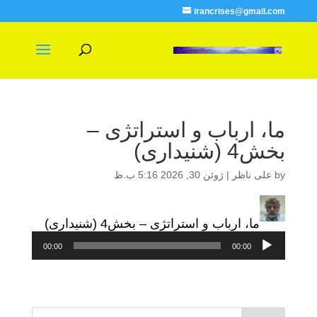
irancrises@gmail.com
ما، ارباب و استراتژی –
بخش4 (شنیداری)
by
علی ناظر
|
ژوئن 30, 2026 5:16 ب.ظ
ما، ارباب و استراتژی – بخش4 (شنیداری)
پخش‌کننده
00:00
00:00
صوت