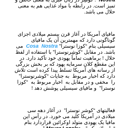
تمیز است. در رابطه با مواد غذایی هم به معنی
حلال می باشد.
مافیای آمریکا در آغاز قرن بیستم میلادی اجزای
گوناگونی دارد که مهمترین آن یک مافیای
سیسیلی بنام “کوزا نوسترا”
Cosa Nostra
می
باشد. در مقابل “کوشِرنوسترا” با استفاده از لفظ
حلال ! برماهیت تمامآ یهودی خود تآکید دارد. در
این مقطع کلان سرمایه یهود که بر بخش بزرگی
از رسانه های آمریکا تسلط پیدا کرده است تلاش
دارد که اخبار مربوط به جنایات “کوشرنوسترا”
را مخفی و در مقابل به اخبار مربوط به “کوزا
نوسترا” و مافیای سیسیلی پوشش دهد !
فعالیتهای “کوشر نوسترا” در آغاز دهه سی
میلادی در آمریکا کلید می خورد. در رآس این
مافیا یک یهودی متولد اوکرائین قراردارد بنام