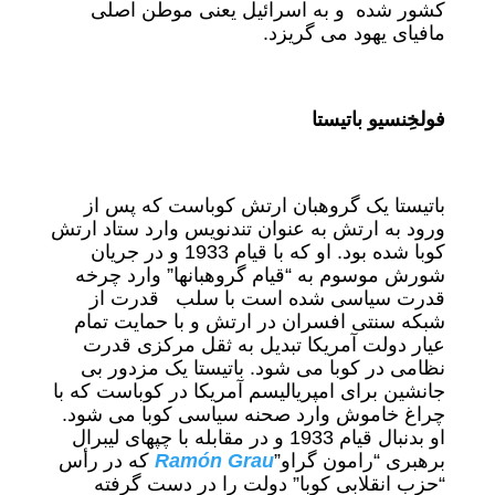
کشور شده و به اسرائیل یعنی موطن اصلی
مافیای یهود می گریزد.
فولخِنسیو باتیستا
باتیستا یک گروهبان ارتش کوباست که پس از
ورود به ارتش به عنوان تندنویس وارد ستاد ارتش
کوبا شده بود. او که با قیام 1933 و در جریان
شورش موسوم به “قیام گروهبانها” وارد چرخه
قدرت سیاسی شده است با سلب قدرت از
شبکه سنتی افسران در ارتش و با حمایت تمام
عیار دولت آمریکا تبدیل به ثقل مرکزی قدرت
نظامی در کوبا می شود. باتیستا یک مزدور بی
جانشین برای امپریالیسم آمریکا در کوباست که با
چراغ خاموش وارد صحنه سیاسی کوبا می شود.
او بدنبال قیام 1933 و در مقابله با چپهای لیبرال
برهبری “رامون گراو”
Ramón Grau
که در رأس
“حزب انقلابی کوبا” دولت را در دست گرفته