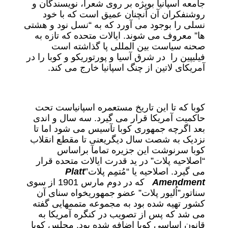
جامعه اسپانیا بویژه بر روی شعرا، نویسندگان و
روشنفکران آن آنچنان عمیق است که با خود
نسلی را بوجود می آورد که به “نسل نود و هشتی
ها” معروف می شوند. ایالات متحده که تازه به
صحنه سیاست بین المللی پا گذاشته است
فیلیپین را در شرق آسیا و پورتوریکو و کوبا را در
آمریکای لاتین از چنگ اسپانیا خارج می کند.
کوبا که تا این تاریخ مستعمره اسپانیاست تحت
حاکمیت آمریکا قرار می گیرد. سه سال و اندی
بعد اگرچه جمهوری کوبا تآسیس می شود اما تا
نزدیک به شصت سال دیگریعنی تا مقطع انقلاب
کوبا سرنوشت این جزیره تمامآ براساس
“اصلاحیه پلات” در ید قدرت ایالات متحده قرار
می گیرد. اصلاحیه یا “مُتمِم پلات”
Platt
Amendment
که در دوم مارس 1901 از سوی
سناتور”اُلیور پلات” عضو جمهوریخواه سنای آن
کشور تهیه شده بود به مجموعه متممهایی گفته
می شد که پس از تصویب در کنگره آمریکا به
قانون اساسی کوبا اضافه شده بود. مجلس کوبا