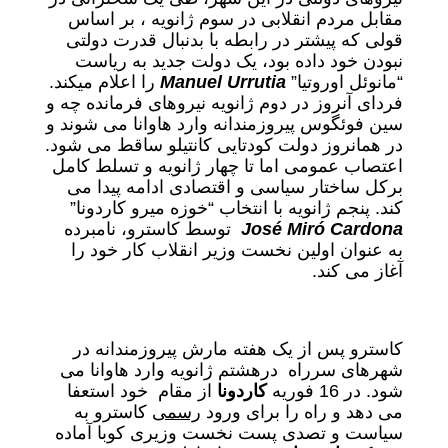
مقابل مردم انقلابی در سوم ژانویه ، بر اساس
قولی که پیشتر در رابطه با بدنبال قدرت دولتی
نبودن خود داده بود، یک دولت جدید به ریاست
“مانوئل اوروتیا”
Manuel Urrutia
را اعلام میکند.
فردای آنروز در دوم ژانویه نیروهای فرمانده چه و
سین فوئگوس پیروزمندانه وارد هاوانا می شوند و
در همانروز دولت کودتایی کانتیلو ساقط می شود.
اعتصاب عمومی اما تا چهار ژانویه و تسلط کامل
برکل ساختار سیاسی و اقتصادی ادامه پیدا می
کند. پنجم ژانویه با انتخاب “خوزه میرو کاردونا”
José Miró Cardona
توسط کاسترو، نامبرده
به عنوان اولین نخست وزیر انقلاب کار خود را
آغاز می کند.
کاسترو پس از یک هفته مارش پیروزمندانه در
شهرهای سرراه درهشتم ژانویه وارد هاوانا می
شود. در 16 فوریه
کاردونا
از مقام خود استعفا
می دهد و راه را برای ورود
رسمی
کاسترو به
سیاست و تصدی پست نخست وزیری کوبا آماده