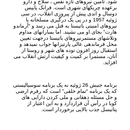
شود. تأمین نیروهای تازه نفس ، سلاح و دارو
برعهده چریکهای شهری است. فرانک پاییس
دوسال و اندی پیش از پیروزی انقلاب، در سی
ژوئیه 1957 و در پی یک درگیری مسلحانه با
نیروهای امنیتی باتیستا به قتل می رسد و “آرماندو
هارت” بجای او می نشیند. اما بمبارانهای مداوم
وتلاشهای مستمرنیروهای باتیستا درجهت تعیین
محل فرماندهی عالی پارتیزانها جواب نمیدهد و
استقبال روز افزون توده های شهر و روستا از
آنان، مستمرأ بر کمیت و کیفیت ارتش انقلاب می
افزاید.
برنامه جنبش 26 ژوئیه نه یک برنامه سوسیالیستی
که یک برنامه “تمام خلقی” است که رفرم ارضی
و حل مسئله دهقانی و ملی کردن دارایی های
کوبا در رأس آن قراردارد و به این اعتبار از
پتانیسل جذب بالایی برخوردار است.