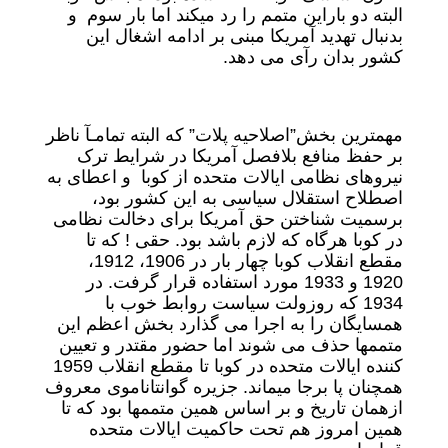
البته دو باراین متمم را رد میکند اما بار سوم و
بدنبال تهدید آمریکا مبنی بر ادامه اشغال این
کشور بدان رآی می دهد.
مهمترین بخش”اصلاحیه پلات” که البته تمامـآ ناظر
بر حفظ منافع بلافصل آمریکا در شرایط ترک
نیروهای نظامی ایالات متحده از کوبا و اعطای به
اصطلاح استقلال سیاسی به این کشور بود،
برسمیت شناختن حق آمریکا برای دخالت نظامی
در کوبا هرگاه که لازم باشد بود. حقی ! که تا
مقطع انقلاب کوبا چهار بار در 1906، 1912،
1920 و 1933 مورد استفاده قرار گرفت. در
1934 که روزولت سیاست روابط خوب با
همسایگان را به اجرا می گذارد بخش اعظم این
متممها حذف می شوند اما حضور مقتدر و تعیین
کننده ایالات متحده در کوبا تا مقطع انقلاب 1959
همچنان پا برجا میماند. جزیره گوانتاناموی معروف
ازهمان تاریخ و بر اساس همین متممها بود که تا
همین امروز هم تحت حاکمیت ایالات متحده