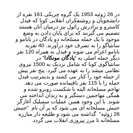
در 26 ژوئیه 1953 یک گروه چریکی 161 نفره از
دانشجویان و روشنفکران انقلابی کوبا که فیدل
کاسترو و برادرش رائول نیز درمیان آنان هستند
تصمیم می گیرنند که برای پایان دادن به وضع
موجود با یک حمله مسلحانه دو پادگان در بایامو و
سانتیاگو را به تصرف خود درآورند. 40 نفربه
بایامو اعزام می شوند و فیدل به همراه 120 نفر
دیگر حمله اصلی به “
پادگان مونکادا
” در
سانتیاگوی کوبا که شامل نزدیک به 1500 نیروی
نظامی میشد را به عهده می گیرد. پنج نفر پیش
از حمله خود را کنار می کشند و بدینترتیب فیدل
حمله را با 115 نفر باقیمانده صورت می دهد.
تهاجم مسلحانه البته با شکست روبرو شده و
همگی مهاجمین دستگیر و به زندان انداخته می
شوند. با این وجود همین عملیات سمبلیک آغازگر
جنبش مسلحانه ای می شود که بر آن نام “جنبش
26 ژوئیه” گذاشته می شود و طلیعه دار مبارزه
مسلحانه تا مرز پیروزی انقلاب می گردد.