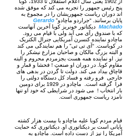
از 1902 یعنی سال اعلام استقلال تا 1933، کوبا
پنج رئیس جمهور را تجربه می کند که موفق شده
اند دوران ریاست جمهوریشان را در مجموع به
پایان برسانند. “جراردو ماچادو”
Gerardo
Machado
دیکتاتور خونریز کوبا آخرین آنهاست
که با صندوق رآی می آید ولی با قیام می رود.
ماچادو نماینده کنسرن آمریکایی جنرال الکتریک
در کوباست. “آی تی تی” را هم نمایندگی می کند
و البته بزرگ مالکان و صاحبان مزارع نیشکر را
نیز. او نماینده همه هست بجزمردم محروم و البته
مقاوم کوبا. در دوران او صنعتِ ! فحشا و قمار و
قاچاق بیداد می کند. دولت تا گردن در بدهی های
خارجی فرو رفته و فساد کل دستگاه دولتی را
فرا گرقته است. ماچادو در 1929 برای دومین
بار انتخاب ! می شود در شرایطی که خود او تنها
نامزد ریاست جمهوری است.
قیام مردم کوبا علیه ماچادو با بیست هزار کشته
پایانی است بر دیکتاتوری او. دیکتاتوری که حمایت
آمریکا را نیز از دست داده است. ماچادو به