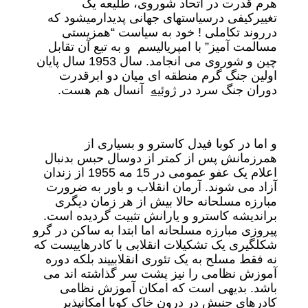
هرم قدرت در اتحاد شوروی، طلیعه یک
تغییرکیفی درسیاستهای جهانی پدیدارمیشود که
درروند تکاملی ! خود به سیاست “همزیستی
مسالمت آمیز” با امپریالیسم و به تبع آن تقابل
چین و شوروی می انجامد. سال 1953 سال پایان
اولین جنگ گرم منطقه ای میان دو ابرقدرت
دوران جنگ سرد در
ژوئیه
آنسال هم هست.
و اما در کوبا فیدل کاسترو و بسیاری از
همرزمانش پس از کمتر از دوسال حبس بدنبال
اعلام یک عفو عمومی در 15 مه 1955 از زندان
آزاد می شوند. آرمان انقلاب و باور به ضرورت
مبارزه مسلحانه حالا بیش از هر زمان دیگری
براندیشه کاسترو و یارانش تثبیت گردیده است.
پیروزی مبارزه مسلحانه اما ابتدا به ساکن در گرو
شکلگیری یک تشکیلات انقلابی با کادرهاییست که
نه فقط مسلح به یک تئوری انقلابییند بلکه دوره
آموزش نظامی را نیز پشت سر گذاشته اند می
باشد. بدیهی است که امکان آموزش نظامی
کادرهای جنبش در درون خاک کوبا امکانپذیر