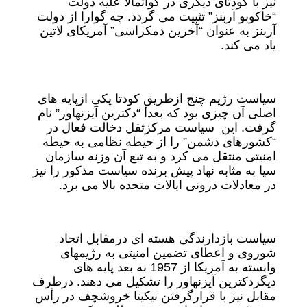
نیز با کودتای دیگری در گواتمالا علیه دولت
“خاکوبو آربنز” تثبیت می گردد. چه گوارا از دولت
آربنز به عنوان “آخرین دمکراسی” آمریکای لاتین
یاد می کند.
سیاست رژیم چنج ازطریق کودتا یکی ازپایه های
اصلی آن چیزی بود که بعدأ “دکترین آیزنهاور” نام
گرفت. این سیاست مرکزثقل دخالت فعال در
“کشورهای دشمن” را از حیطه نظامی به حیطه
امنیتی منتقل می کرد و به تبع آن وزنه سازمان
سیا به مثابه نهاد پیش برنده سیاست مذکور را نیز
در معادلات درونی ایالات متحده بالا می برد.
سیاست بازدارندگی هسته ای درمقابل اتحاد
شوروی و اعطای تضمین امنیتی به رژیمهای
وابسته به آمریکا از 1957 به بعد پایه های
دیگردکترین آیزنهاور را تشکیل می دهند. درطرف
مقابل نیز با قرارگرفتن نیکیتا خروشچف در رأس