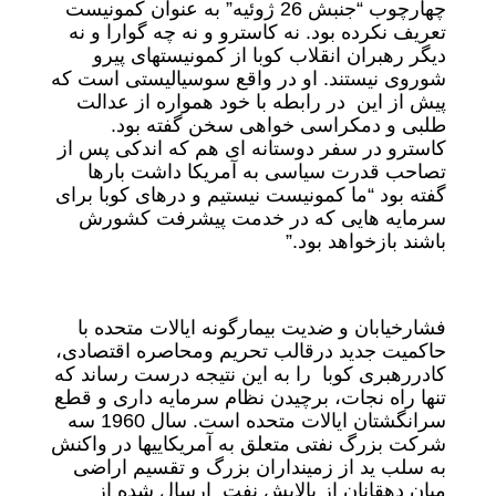
چهارچوب “جنبش 26 ژوئیه” به عنوان کمونیست
تعریف نکرده بود. نه کاسترو و نه چه گوارا و نه
دیگر رهبران انقلاب کوبا از کمونیستهای پیرو
شوروی نیستند. او در واقع سوسیالیستی است که
پیش از این در رابطه با خود همواره از عدالت
طلبی و دمکراسی خواهی سخن گفته بود.
کاسترو در سفر دوستانه ای هم که اندکی پس از
تصاحب قدرت سیاسی به آمریکا داشت بارها
گفته بود “ما کمونیست نیستیم و درهای کوبا برای
سرمایه هایی که در خدمت پیشرفت کشورش
باشند بازخواهد بود.”
فشارخیابان و ضدیت بیمارگونه ایالات متحده با
حاکمیت جدید درقالب تحریم ومحاصره اقتصادی،
کادررهبری کوبا را به این نتیجه درست رساند که
تنها راه نجات، برچیدن نظام سرمایه داری و قطع
سرانگشتان ایالات متحده است. سال 1960 سه
شرکت بزرگ نفتی متعلق به آمریکاییها در واکنش
به سلب ید از زمینداران بزرگ و تقسیم اراضی
میان دهقانان از پالایش نفت ارسال شده از