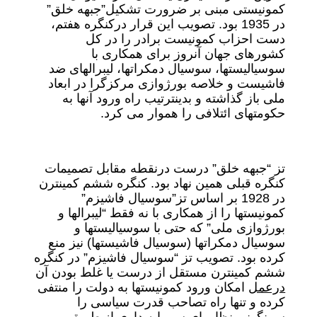
کمونیستی مبنی بر ضرورت تشکیل”جبهه خلق”
در 1935 بود. تصویب این قرار درکنگره هفتم،
دست احزاب کمونیست برادر را در کل
کشورهای جهان آنروز برای همکاری با
سوسیالیستها، سوسیال دمکراتها، لیبرالهای ضد
فاشیست و خلاصه بورژوازی مرکزگرا در ابعاد
ملی باز گذاشته و بدینترتیب راه ورود آنها به
حکومتهای ائتلافی را هموار می کرد.
تز “جبهه خلق” درست درنقطه مقابل تصمیمات
کنگره قبلی همین نهاد بود. کنگره ششم کمینترن
در 1928 بر اساس تز”سوسیال فاشیزم”
کمونیستها را از همکاری با نه فقط “لیبرالها و
بورژوازی ملی” که حتی با سوسیالیستها و
سوسیال دمکراتها (سوسیال فاشیستها) نیز منع
کرده بود. تصویب تز “سوسیال فاشیزم” در کنگره
ششم کمینترن مستقل از درست یا غلط بودن آن
درعمل
امکان ورود کمونیستها به دولت را منتفی
کرده و تنها راه تصاحب قدرت سیاسی را