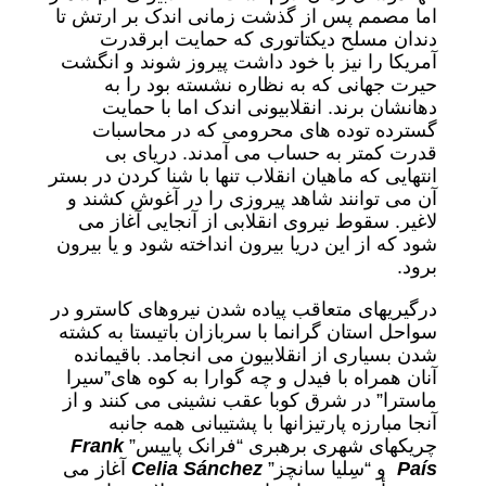
اما مصمم پس از گذشت زمانی اندک بر ارتش تا
دندان مسلح دیکتاتوری که حمایت ابرقدرت
آمریکا را نیز با خود داشت پیروز شوند و انگشت
حیرت جهانی که به نظاره نشسته بود را به
دهانشان برند. انقلابیونی اندک اما با حمایت
گسترده توده های محرومی که در محاسبات
قدرت کمتر به حساب می آمدند. دریای بی
انتهایی که ماهیان انقلاب تنها با شنا کردن در بستر
آن می توانند شاهد پیروزی را در آغوش کشند و
لاغیر. سقوط نیروی انقلابی از آنجایی آغاز می
شود که از این دریا بیرون انداخته شود و یا بیرون
برود.
درگیریهای متعاقب پیاده شدن نیروهای کاسترو در
سواحل استان گرانما با سربازان باتیستا به کشته
شدن بسیاری از انقلابیون می انجامد. باقیمانده
آنان همراه با فیدل و چه گوارا به کوه های”سیرا
ماسترا” در شرق کوبا عقب نشینی می کنند و از
آنجا مبارزه پارتیزانها با پشتیبانی همه جانبه
چریکهای شهری برهبری “فرانک پاییس”
Frank
País
و “سِلیا سانچز”
Celia Sánchez
آغاز می