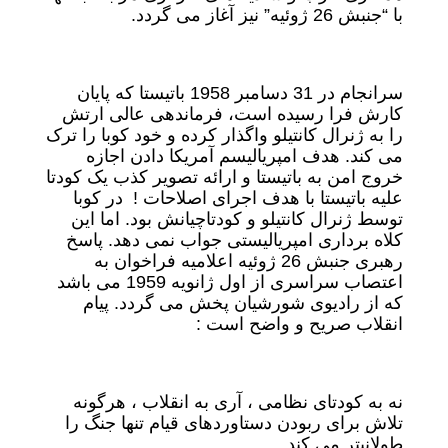
با “جنبش 26 ژوئیه” نیز آغاز می گردد.
سرانجام در 31 دسامبر 1958 باتیستا که پایان
کارش فرا رسیده است، فرماندهی عالی ارتش
را به ژنرال کانتیلو واگذار کرده و خود کوبا را ترک
می کند. هدف امپریالیسم آمریکا دادن اجازه
خروج امن به باتیستا و ارائه تصویر کذب یک کودتا
علیه باتیستا با هدف اجرای اصلاحات ! در کوبا
توسط ژنرال کانتیلو و کودتاچیانش بود. اما این
کلاه برداری امپریالیستی جواب نمی دهد. پاسخ
رهبری جنبش 26 ژوئیه اعلامیه فراخوان به
اعتصاب سراسری از اول ژانویه 1959 می باشد
که از رادیوی شورشیان پخش می گردد. پیام
انقلاب صریح و واضح است :
نه به کودتای نظامی ، آری به انقلاب ، هرگونه
تلاش برای ربودن دستاوردهای قیام تنها جنگ را
طولانیتر می کند.