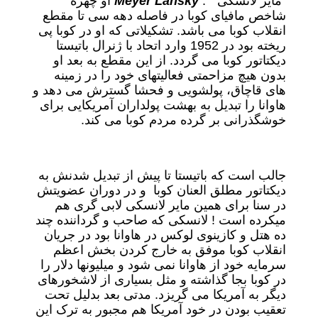
“مایر لانسکی” .
Meyer Lansky
او چهره
شاخص مافیای کوبا در فاصله دهه سی تا مقطع
انقلاب کوبا می باشد. تشکیلاتی که او در کوبا پی
ریخته بود در 1952 وارد اتحاد با ژنرال باتیستا
دیکتاتور کوبا می گردد. از این مقطع به بعد او
بدون هیچ مزاحمتی فعالیتهای خود را در زمینه
های قاچاق، پولشویی و فحشا گسترش می دهد و
هاوانا را تبدیل به بهشت پولداران آمریکایی برای
خوشگذرانی بر گرده مردم کوبا می کند.
جالب است که باتیستا تا پیش از تبدیل شدنش به
دیکتاتور مطلق العنان کوبا و در دوران عضویتش
در سنا برای همین مایر لانسکی لابی گری هم
میکرده است ! لانسکی که صاحب و گرداننده چند
ده هتل و کازینوی لوکس در هاوانا بود در جریان
انقلاب کوبا موفق به خارج کردن بخش اعظم
سرمایه خود از هاوانا نمی شود و میلیونها دلار را
در کوبا بجا گذاشته و مثل بسیاری از لاشخورهای
دیگر به آمریکا می گریزد. مدتی بعد بدلیل تحت
تعقیب بودن در خود آمریکا هم مجبور به ترک این