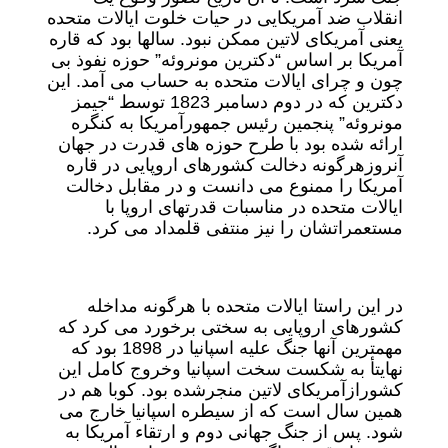
انقلاب ضد آمریکایی در حیات خلوت ایالات متحده
یعنی آمریکای لاتین ممکن نبود. سالها بود که قاره
آمریکا بر اساس “دکترین مونروئه” حوزه نفوذ بی
چون و چرای ایالات متحده به حساب می آمد. این
دکترین که در دوم دسامبر 1823 توسط “جیمز
مونروئه” پنجمین رئیس جمهورآمریکا به کنگره
ارائه شده بود با طرح حوزه های قدرت در جهان
آنروزهرگونه دخالت کشورهای اروپایی در قاره
آمریکا را ممنوع می دانست و در مقابل دخالت
ایالات متحده در مناسبات قدرتهای اروپا با
مستعمراتشان را نیز منتفی قلمداد می کرد.
در این راستا ایالات متحده با هرگونه مداخله
کشورهای اروپایی به سختی برخورد می کرد که
مهمترین آنها جنگ علیه اسپانیا در 1898 بود که
نهایتأ به شکست سخت اسپانیا وخروج کامل این
کشورازآمریکای لاتین منجرشده بود. کوبا هم در
همین سال است که از سیطره اسپانیا خارج می
شود. پس از جنگ جهانی دوم و ارتقاء آمریکا به