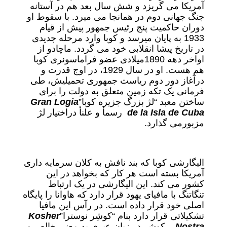
آمریکا می گریزد و شش سال بعد هم در آستانه
جنگ جهانی دوم در همانجا می میرد. با سقوط او
دوران حاکمیت پنج رئیس جمهور پیش از قیام
1933 به پایان میرسد و کوبا وارد مرحله جدیدی
در تاریخ پیشا انقلابی خود می گردد. ماچادو از
اواخر دهه 1890میلادی عضو فراماسونری کوبا
هم هست. او در سال 1929، در اوج قدرت و
درآغاز دور دوم ریاست جمهوری تحمیلیش، طی
فرمانی یک تکه زمین متعلق به دولت را برای
ساختن معبد “لژ بزرگ جزیره کوبا”
Gran Logia
de la Isla de Cuba
رسمأ و علنأ دراختیار لژ
مزبورمی گذارد.
الیگارشی کوبا که بند نافش به کلان سرمایه داری
آمریکا بسته است هر کار که بخواهد در این
کشور می کند. این الیگارشی در یک ارتباط
تنگاتنگ با مافیای یهود قرار دارد که هاوانا را پایگاه
اصلی خود قرار داده است. در رآس این مافیا
تشکیلاتی قرار دارد بنام “کوشِر نوسترا”
Kosher
Nostra
. کوشِر در زبان عبری به معنی خالص و