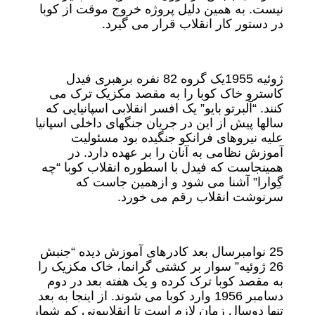
نیست. به همین دلیل پروژه خروج موقت از کوبا
در دستور کار انقلاب قرار می گیرد.
ژوئیه 1955یک گروه 82 نفره برهبری فیدل
کاسترو خاک کوبا را به مقصد مکزیک ترک می
کنند. “آلبرتو بایو” یک افسر انقلابی اسپانیایی که
سالها پیش از این در جریان جنگهای داخلی اسپانیا
علیه نیروهای فرانکو جنگیده بود مسئولیت
آموزش نظامی به آنان را بر عهده دارد. در
همینجاست که فیدل با اسطوره انقلاب کوبا “چه
گِوارا” آشنا می شود و ازهمین جاست که
سرنوشت انقلاب رقم می خورد.
25 نوامبرسال بعد کادرهای آموزش دیده “جنبش
26 ژوئیه” سوار بر کشتی گرانما، خاک مکزیک را
به مقصد کوبا ترک کرده و یک هفته بعد در دوم
دسامبر 1956 وارد کوبا می شوند. از اینجا به بعد
تنها دوسال زمان لازم است تا انقلابیونی کم شمار