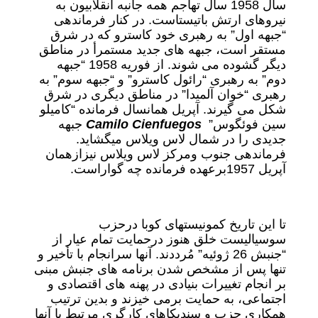
سال 1958 سال تهاجم همه جانبه انقلابیون به
نیروهای ارتش باتیستاست. در کنار فرماندهی
“جبهه اول” به رهبری خود کاسترو که در شرق
مستقر است، جبهه های جدید مستمرأ در مناطق
دیگر گشوده می شوند. از فوریه 1958 “جبهه
دوم” به رهبری “رائول کاسترو” و “جبهه سوم” به
رهبری “خوان آلمیدا” در مناطق دیگری در شرق
شکل می گیرند. آپریل همانسال فرمانده “کامیلو
سین فوئگوس”
Camilo Cienfuegos
جبهه
جدیدی را در شمال لاس ویلاس میگشاید.
فرماندهی جنوب ومرکز لاس ویلاس نیزازهمان
آپریل 1957برعهده فرمانده چه گواراست.
تا این تاریخ کمونیستهای کوبا درحزب
سوسیالیست خلق هنوز درحمایت تمام عیار از
“جنبش 26 ژوئیه” مُرددند. آنها سرانجام با تأخیر و
تنها پس از مشخص شدن برنامه های جنبش مبنی
بر انجام تغییرات بنیادی در پهنه های اقتصادی و
اجتماعی، به حمایت برمی خیزند و بدین ترتیب
همکاری حزب و سندیکاهای کارگری مرتبط با آنها