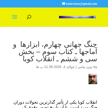
irancrises@gmail.com
جنگ جهانی چهارم، ابزارها و
آماجها ـ کتاب سوم – بخش
سی و ششم ـ انقلاب کوبا
by
بیژن نیابتی
|
جولای 4, 2026 11:38 ب.ظ
انقلاب کوبا یکی از تأثیر گذارترین تحولات دوران
جنگ سرد است. تا آن تاریخ تصور وقوع یک