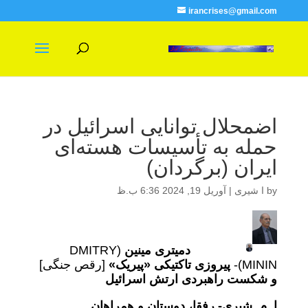
irancrises@gmail.com
اضمحلال توانایی اسرائیل در
حمله به تأسیسات هسته‌ای
ایران (برگردان)
by
ا شیری
|
آوریل 19, 2024 6:36 ب.ظ
دمیتری مینین
(DMITRY
MININ)-
پیروزی تاکتیکی «پیریک»
[رقص جنگی]
و شکست راهبردی ارتش اسرائیل
ا. م. شیری- رفقا، دوستان و همراهان