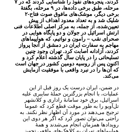
کردند، پنجره‌های نفوذ را شناسایی کردند که در ٧
مرحله، طبق برخی داده‌ها، در ٩ مرحله، بگفتۀ
برخی دیگر، موشک‌های مافوق صوت فتاح-٢
شلیک شد و به تعداد معدود اهداف از پیش
تعیین
شده، از جمله، به مرکز اصلی اطلاعات فنی
ارتش اسرائیل در جولان و دو پایگاه هوایی در
صحرای نقب – رامون و نواتیم، که هواپیماهای
مهاجم به سفارت ایران در دمشق از آنجا پرواز
کردند، آزادانه اصابت کرد.
تهران وجود چنین
تسلیحاتی را در پایان سال گذشته اعلام کرد و
اکنون پس از روسیه دومین کشور در جهان است
که آن‌ها را در نبرد واقعی با موفقیت آزمایش
می‌کند.
در ضمن، ایران درست یک روز قبل از این
عملیات، با انجام بزرگترین حملۀ سایبری علیه
اسرائیل، برق خود سامانۀ راداری و کلانشهر
تل‌آویو را به طور موقت قطع کرد که عموما
ترجیح می‌دهند در مورد آن اظهار نظر نکنند. به
راحتی می‌توان تصور کرد که اگر هر دوی این
رویدادها همزمان انجام می‌شدند و همۀ
هواپیماهای تهران به کلاهک‌های واقعی تجهیز