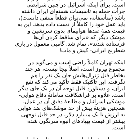
است. برای اینکه اسرائیل در چنین شرایطی
جرأت حمله به تاسیسات هسته‌ای ایران داشته
باشد (متأسفانه، نمی‌توان قطعاً منتفی دانست)،
باید عقل خود را کاملاً از دست داده بدهد. این به
قیمت همۀ صدها هواپیمای بدون سرنشین و
موشک دیگر که «برای ساقط کردن آن‌ها
فرستاده شدند»، تمام شد. گامبی معمول در بازی
شطرنج ایرانی- کیش و مات!
اینکه تهران کاملاً راضی است و می‌گوید در
مجموع پیروز است، اصلاً بیجا نیست، هر چند
بخاطر قتل ژنرال‌هایش جان یک نفر را هم
نگرفت. این تاکتیک فقط تأکید می‌کند که نفع
ایران، و دستاورد قابل توجه آن در یک جای دیگر
است. علاوه بر فراشکافت سامانۀ دفاع هوایی-
موشکی اسرائیل و مطالعۀ دقیق آن در عمل،
همچنین هزینۀ بیش از حد موشک‌های ضد هوایی
به ارزش تا یک میلیارد دلار، در حد قابل توجهی
بیشتر از قیمت پهپادهای انبوه سرنگون شده
است.