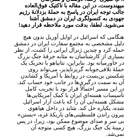
میهندوست، در این مقاله با تاکتیک فوق‌العاده
جالب توجه ایران در پاسخ به حملۀ بزدلانۀ رژیم
جهودی به کنسولگری ایران در دمشق آشنا
می‌شوید. لطفا، بدقت مورد ملاحظه قرار دهید!
هنگامی که اسرائیل در اوایل آوریل بدون هیچ
دلیل مشخصی به مجتمع سفارت ایران در دمشق
حمله کرد و چندین ژنرال ایرانی را کشت، از نظر
بسیاری از کارشناسان به مثابه جرقۀ جنگ بزرگ
در خاورمیانه بود. بنابراین، نتانیاهو با تحریک یک
حملۀ تلافی‌جویانه گریزناپذیر، می‌تواند روی
شکستن بن‌بست در روابط با آمریکا و کشاندن
آن به سمت درگیری‌ها در جانب خود حساب کند.
در این مسیر احتمالاً قرار بود با تخریب کامل
تأسیسات هسته‌ای ایران با کمک آمریکایی‌ها
مشکل هسته‌ایی آن را که باعث آزار اسرائیل
شده، یکباره حل کند. شاید در داخل هیاهوی
بیرون راندن فلسطینی‌های باریکۀ غزه، «بستن»
بی سر و صدای موضوع ممکن بود، زیرا، در پس
زمینۀ یک جنگ بزرگ، هیچ کسی متوجه آن
نمی‌شد.