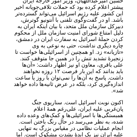
حسین امیرعبداللهیان، وزیر امور خارجۀ ایران
پیشتر اعلام کرده بود که حملات تلافی‌جویانه اخیر
این کشور علیه رژیم اسرائیل می‌تواند گسترده‌تر
باشد. او در گفت‌وگوی تلفنی با آنتونیو گوترش،
دبیرکل سازمان ملل متحد، با بیان اینکه ایران به
دلیل امتناع شورای امنیت سازمان ملل از محکوم
کردن حملۀ اسرائیل به سفارت ایران در دمشق،
چاره دیگری نداشت، حتی به نوعی به وی
«تازیانه» زد. او همچنین از اسرائیلی‌ها خواست تا
زنجیرۀ تشدید تنش را در همین جا متوقف کنند.
علی باقری، معاون او نیز اظهار داشت: «آن‌ها
باید بدانند که این بار فرصت ١٢ روزه نخواهند
داشت. پاسخ به آن‌ها را نمی‌توان با روز یا ساعت
اندازه‌گیری کرد، بلکه در عرض ثانیه‌ها داده خواهد
شد».
اکنون نوبت اسرائیل است. سناریوی جنگ
پان‌غربی علیه ایران، علی‌رغم همۀ اعلام
همبستگی‌ها با اسرائیلی‌ها و کمک‌های وعده داده
شده، به نظر می‌رسد در حال رنگ باختن است.
انجام عملیات نظامی در مقیاس بزرگ به تنهایی
علیه ایران نیز یک ایدۀ بشدت مشکوک است. اما