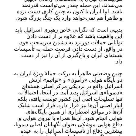
می‌شدند، این حمله چقدر می‌توانست قدرتمند
باشد. اما ایران تا کنون به چنین کاری دست نزده
و ظاهراً هم نمی‌خواهد وارد یک جنگ بزرگ شود.
بدیهی است که نگرانی خاص رهبری اسرائیل باید
این واقعیت باشد که علاوه بر از دست دادن
توانایی حملات دوربرد به دشمن سرسخت خود،
در واقع، از دست دادن فرصت حمله به تأسیسات
هسته‌ای ایران و باج‌گیری از آن را نیز از دست
داد.
چنین وضعیتی ظاهراً به برکت حملۀ ویژۀ ایران به
دو پایگاه هوایی «رامون» و «نواتیم» ارتش
اسرائیل واقع در نزدیکی مرکز اصلی ‌هسته‌ای
«دیمونا»ی اسرائیل پدید آمد. در اینجا، احتمالاً نه
تنها تسلیحات اتمی این کشور توسعه یافته، بلکه
انبار اصلی آن‌ها نیز قرار دارد. قرار است شلیک
آن‌ها در مواقع اضطراری از همین پایگاه‌های
هوایی انجام شود. آن‌ها همراه با نیروی هوایی و
دفاع هوایی-موشکی بعنوان نگهبانان اصلی دیمونا،
بیشترین دفاع از تأسیسات اسرائیل را به عهده