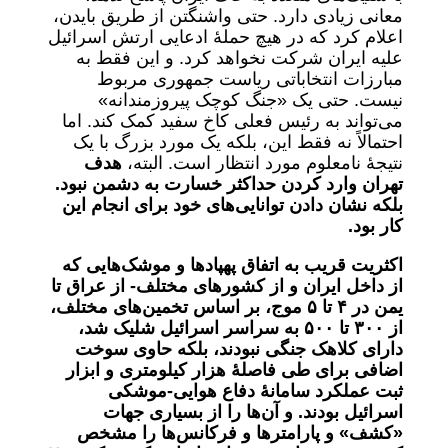
معانی زیادی دارد. حتی واشنگتن از طریق بایدن،
اعلام کرد که در هیچ حملۀ ادعایی ارتش اسرائیل
علیه ایران شرکت نخواهد کرد. و این فقط به
مبارزات انتخاباتی ریاست جمهوری مربوط
نیست. حتی یک «جنگ کوچک پیروزمندانه»
می‌تواند به رئیس فعلی کاخ سفید کمک کند. اما
احتمالاً نه فقط این، بلکه یک مورد بزرگ با یک
نتیجۀ نامعلوم مورد انتظار است. البته،
هدف
تهران وارد کردن حداکثر خسارت به دشمن نبود.
بلکه نشان دادن توانایی‌های خود برای انجام این
کار بود.
اکثریت قریب به اتفاق پهپادها و موشک‌هایی که
از داخل ایران و از کشورهای مختلف- از عراق تا
یمن در ۴ تا ۵ موج، بر اساس تخمین‌های مختلف،
از ٣٠٠ تا ۵٠٠ به سراسر اسرائیل شلیک شد،
دارای کلاهک جنگی نبودند، بلکه حاوی سوخت
اضافی برای طی فاصلۀ هزار کیلومتری و ابزار
ثبت عملکرد سامانۀ دفاع هوایی-موشکی
اسرائیل بودند. و آن‌ها را از بسیاری جهات
«کشف» و پارامترها و فرکانس‌ها را مشخص