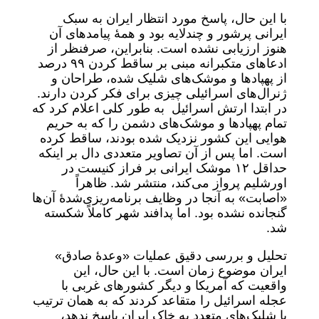
با این حال، پاسخ مورد انتظار ایران به سبک
ایرانی پرشور و چندلایه بود و همۀ پیامدهای آن
هنوز ارزیابی نشده است. بنابراین، صرفنظر از
ادعاهای متکبرانه مبنی بر ساقط کردن ٩٩ درصد
از پهپادها و موشک‌های شلیک شده، طراحان و
ژنرال‌های اسرائیلی چیزی برای فکر کردن دارند.
در ابتدا ارتش اسرائیل به طور کلی اعلام کرد که
تمام پهپادها و موشک‌های دشمن را که به حریم
هوایی این کشور نزدیک شده بودند، ساقط کرده
است. اما پس از آن تصاویر متعددی دال بر اینکه
حداقل ١٢ موشک ایرانی بر فراز کنیست در
اورشلیم پرواز می‌کند، منتشر شد. ظاهراً
«اصابت» به آنجا در وظایف برنامه‌ریزی‌شدۀ آن‌ها
گنجانده نشده بود. اما پدافند شهر کاملاً شکسته
شد.
تحلیل و بررسی دقیق عملیات «وعدۀ صادق»
ایران موضوع زمان است. با این حال، این
واقعیت که آمریکا و دیگر کشورهای غربی با
عجله اسرائیل را متقاعد کردند که به همان ترتیب
با شلیک‌های متعدد به خاک ایران پاسخ ندهد،