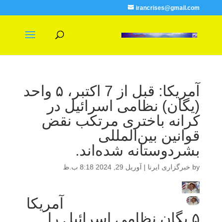
irancrises@gmail.com
آمریکا: قبل از 7 اکتبر، ۵ واحد
(یگان) نظامی اسرائیل در
کرانه باختری مرتکب نقض
قوانین بین‌المللی
بشردوستانه شده‌اند.
by
خبرگزاری ایرنا
|
آوریل 29, 2024 8:18 ب.ظ
آمریکا
۵ یگان نظامی اسرائیل را