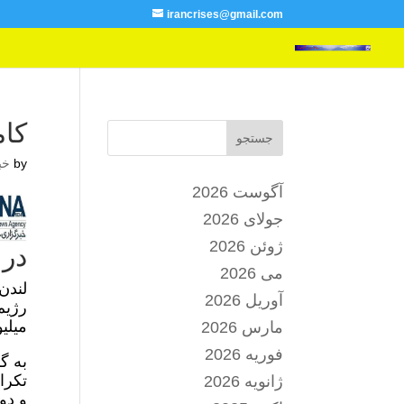
irancrises@gmail.com
کام
جستجو
by
خب
آگوست 2026
جولای 2026
ژوئن 2026
در 
می 2026
لندن
آوریل 2026
رژیم
میلی
مارس 2026
فوریه 2026
به گ
تکرا
ژانویه 2026
و دو