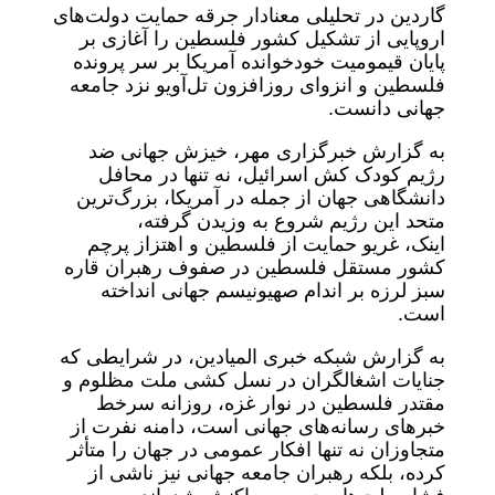
گاردین در تحلیلی معنادار جرقه حمایت دولت‌های
اروپایی از تشکیل کشور فلسطین را آغازی بر
پایان قیمومیت خودخوانده آمریکا بر سر پرونده
فلسطین و انزوای روزافزون تل‌آویو نزد جامعه
جهانی دانست.
به گزارش خبرگزاری مهر، خیزش جهانی ضد
رژیم کودک کش اسرائیل، نه تنها در محافل
دانشگاهی جهان از جمله در آمریکا، بزرگ‌ترین
متحد این رژیم شروع به وزیدن گرفته،
اینک، غریو حمایت از فلسطین و اهتزاز پرچم
کشور مستقل فلسطین در صفوف رهبران قاره
سبز لرزه بر اندام صهیونیسم جهانی انداخته
است.
به گزارش شبکه خبری المیادین، در شرایطی که
جنایات اشغالگران در نسل کشی ملت مظلوم و
مقتدر فلسطین در نوار غزه، روزانه سرخط
خبرهای رسانه‌های جهانی است، دامنه نفرت از
متجاوزان نه تنها افکار عمومی در جهان را متأثر
کرده، بلکه رهبران جامعه جهانی نیز ناشی از