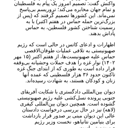
واکنش گفت: تصمیم امروز یک پیام به فلسطینان
و تمام جهان مخابره می‌کند؛ تروریسم بی‌پاسخ
نمی‌ماند. این کشورها تصمیم گرفتند که (پس از
بزرگ‌ترین حمله حماس در هفتم اکتبر) با به
رسمیت شناختن کشور فلسطین، به حماس
پاداش بدهند.
اظهارات و ادعای کاتس در حالی است که رژیم
صهیونیستی به تلافی عملیات طوفان‌الاقصی
حماس علیه صهیونیست‌ها، از هفتم اکتبر (۱۵ مهر
۱۴۰۲) نوار غزه را هدف حملات وحشیانه بی‌وقفه
قرار داده است به طوری که از ابتدای جنگ غزه
تاکنون حدود ۳۶ هزار فلسطینی که عمده آنها
زنان و کودکان هستند، به شهادت رسیده‌اند.
دیوان بین‌المللی دادگستری با شکایت آفریقای
جنوبی پرونده نسل‌کشی علیه رژیم صهیونیستی
گشوده است. همچنین دیوان بین‌المللی کیفری
(لاهه) نیز در حال بررسی درخواست دادستان
عالی این دیوان مبنی بر صدور قرار بازداشت
برای بنیامین نتانیاهو، نخست وزیر رژیم
صهیونیستی است.