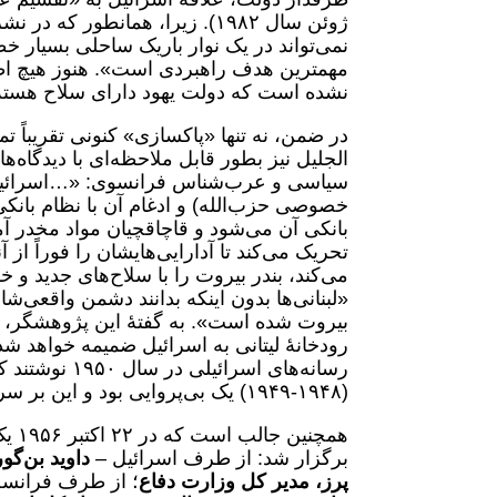
ژوئن سال ١٩٨٢). زیرا، همانطور
نمی‌تواند در یک نوار باریک ساحلی بسیار 
مهمترین هدف راهبردی است». هنوز هیچ اظه
نشده است که دولت یهود دارای سلاح هسته‌ا
در ضمن، نه تنها «پاکسازی» کنونی تقریباً 
الجلیل نیز بطور قابل ملاحظه‌ای با دیدگاه
سیاسی و عرب‌شناس فرانسوی: «…اسرائیل ا
خصوصی حزب‌الله) و ادغام آن با نظام بانکی 
بانکی آن می‌شود و قاچاقچیان مواد مخدر آمر
تحریک می‌کند تا آدارایی‌هایشان را فوراً از 
می‌کند، بندر بیروت را با سلاح‌های جدید و 
«لبنانی‌ها بدون اینکه بدانند دشمن واقعی‌شان
بیروت شده است». به گفتۀ این پژوهشگر، «
رودخانۀ لیتانی به اسرائیل ضمیمه خواهد شد
رسانه‌های اسر
(١٩۴٨-١٩۴٩) یک بی‌پروایی بود و این بر سرنوشت لبنان در آینده تأثیر می‌گذارد.
همچ
برگزار شد: از طرف اسرائیل –
داوید بن‌گ
پرز، مدیر کل وزارت دفاع
؛ از طرف فرانس