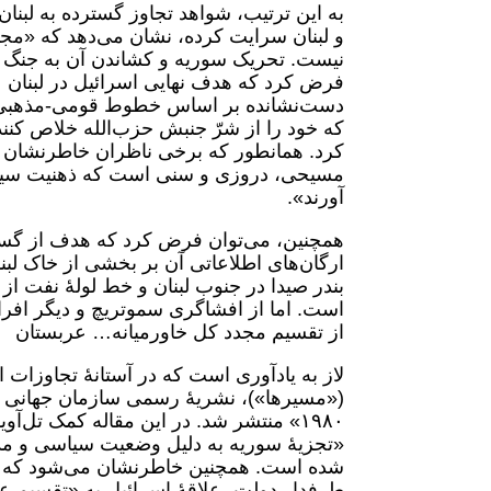
به این ترتیب، شواهد تجاوز گسترده به لبنا
و لبنان سرایت کرده، نشان می‌دهد که «مجا
نیست. تحریک سوریه و کشاندن آن به جنگ مس
فرض کرد که هدف نهایی اسرائیل در لبنان ع
که خود را از شرّ جنبش حزب‌الله خلاص کنند 
کرد. همانطور که برخی ناظران خاطرنشان می‌
مسیحی، دروزی و سنی است که ذهنیت سیاس
آورند».
همچنین، می‌توان فرض کرد که هدف از گست
ارگان‌های اطلاعاتی آن بر بخشی از خاک لب
بندر صیدا در جنوب لبنان و خط لولۀ نفت ا
است. اما از افشاگری سموتریچ و دیگر افر
از تقسیم مجدد کل خاورمیانه… عربستان
(«مسیرها»)، نشریۀ رسمی سازمان جهانی صه
١٩٨٠» منتشر شد. در این مقاله کمک تل‌آ
«تجزیۀ سوریه به دلیل وضعیت سیاسی و مذه
شده است. همچنین خاطرنشان می‌شود که زی