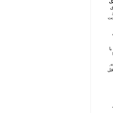
یک
ق
حت
 سپتامبر ١٩٨٣، با
.
قل