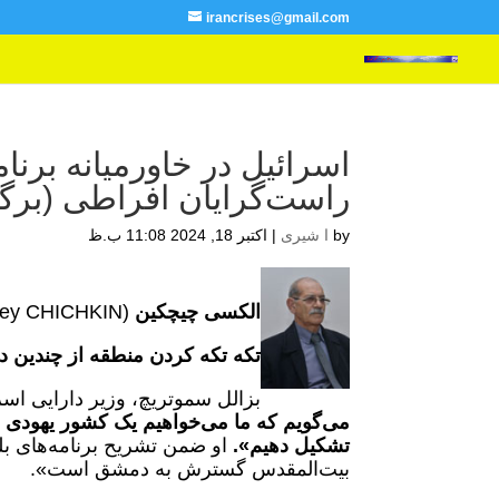
irancrises@gmail.com
اسرائیل در خاورمیانه برن
راست‌گرایان افراطی (برگ
by
ا شیری
|
اکتبر 18, 2024 11:08 ب.ظ
الکسی چیچکین
(Alexey CHICHKIN)
تکه تکه کردن منطقه از چندین
بزالل سموتریچ، وزیر دارایی اسرائیل 
می‌گویم که ما می‌خواهیم یک کشور یهودی 
تشکیل دهیم».
او ضمن تشریح برنامه‌های بلن
بیت‌المقدس گسترش به دمشق است».