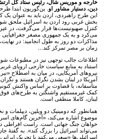
خارجه و موریس شال، رئیس ستاد کل ارت
دین، دستیار مشاور او
. بن‌گوریون ابتدا طر
این طرح راهبردی، اردن باید به عنوان یک 
بخش غربی رود اردن به اسرائیل ملحق شود. 
کنترل صهیونیست‌ها قرار می‌گرفت، در عین
می‌کرد و به یک جمهوری مصغر جغرافیایی با
مذاکرات دو روز به طول انجامید: در نهایت، 
زمان بر مصر تمرکز کند…
اطلاعات جالب توجهی نیز در مطبوعات شور
استناد به منابع سیاست خارجی اروپای غربی ن
نیروهای آمریکایی، در میان به اصطلاح «نیرو
آمریکا در لبنان بشدن نگران هستند و نگران
متأسفانه، با قضاوت بر اساس واکنش کنونی
کمک غیرمستقیم واشنگتن به طرح‌های فوق‌ال
لبنان، کاملا منطقی است.
موضوع اشاره می‌کند، «آخرین گام‌های اسرائی
خواهان جنگ جهانی است. راست افراطی در 
می‌تواند اسرائیل را بزرگ کند». به گفتۀ جا
اسرائیلی‌ها «سعی می‌کنند با تحریک ایرانی‌ها