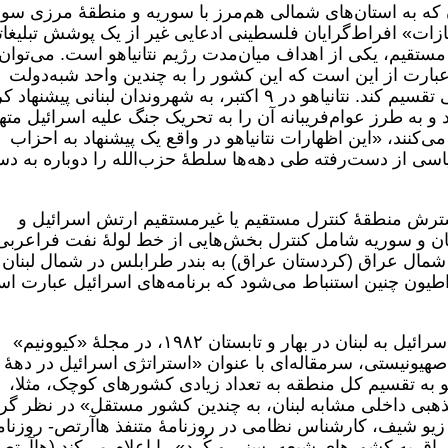
ن که به استان‌های شمالی هم‌مرز با سوریه و منطقۀ مرزی سور
زات» افراط‌گرایان فلسطینی ادعایی غیر از یک پوشش تبلیغا
تقیم، یکی از اهداف میان‌مدت رژیم نتانیاهو است. می‌توان
بارت از این است که این کشور را به چندین واحد شبه‌دولت
دست‌نشانده بر اساس خطوط قومی-مذهبی تقسیم کند. نتانیاهو در ٩ اکتبر، به شهروندان لبنانی پیشنها
و به طرز عوام‌فریبانه آن را به تحریک جنگ علیه اسرائیل مته
کنند، «این اظهارات نتانیاهو در واقع یک پیشنهاد به احزاب
ی از دست‌رفته طی دهه‌ها سلطۀ حزب‌الله را دوباره به د
رش منطقۀ کنترل مستقیم یا غیرمستقیم ارتش اسرائیل و
نان و سوریه شامل کنترل بخش‌هایی از خط لولۀ نفت فراعربی
ز شمال عراق (کردستان عراق) به بندر طرابلس در شمال لبنان
اطیون چنین استنباط می‌شود که برنامه‌های اسرائیل عبارت ا
لاز به یادآوری است که در آستانۀ تجاوزات اسرائیل به لبنان در بهار و تابستان ١٩٨٢، در مجلۀ «کیوونیم»
یونیستی، سرمقاله‌ای با عنوان «استراتژی اسرائیل در دهۀ
ویو به تقسیم کل منطقه به تعداد زیادی کشور‌های کوچک، مثلا،
بی داخلی مشابه لبنان، به چندین کشور مستقل» در نظر گر
و شیف، کارشناس نظامی در روزنامۀ متنفذ هاآرتص- روزنام