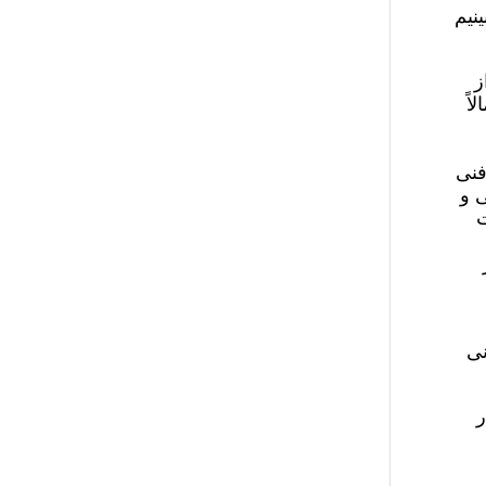
نیم
ز
اً
فنی
ی و
ت
نی
ر