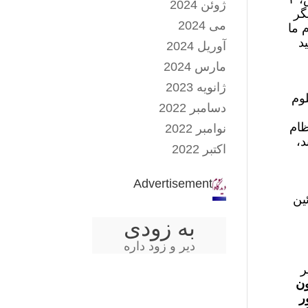
ژوئن 2024
یگر
می 2024
 ما
د
آوریل 2024
مارس 2024
ژانویه 2023
لوم
دسامبر 2022
ظام
نوامبر 2022
د،
اکتبر 2022
Advertisement
ین
به زودی
دیر و زود داره
یر
ون
ر