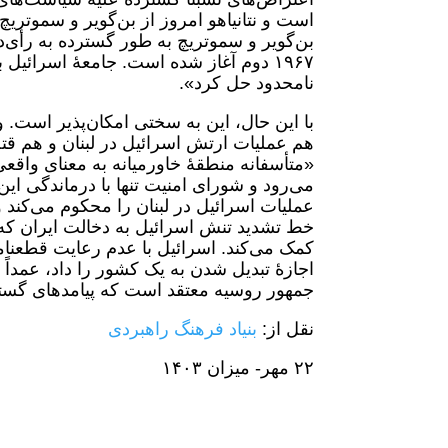
است و نتانیاهو امروز از بن‌گویر و سموتر
بن‌گویر و سموتریچ به طور گسترده به رأی‌
١٩۶٧ دوم آغاز شده است. جامعۀ اسرائ
نامحدود حل کرد».
با این حال، این به سختی امکان‌پذیر است. 
هم عملیات ارتش اسرائیل در لبنان و هم قتل
«متأسفانه منطقۀ خاورمیانه به معنای واقع
می‌رود و شورای امنیت تنها با درماندگی ا
عملیات اسرائیل در لبنان را محکوم می‌کند و
خط تشدید تنش اسرائیل به دخالت ایران که ت
کمک می‌کند. اسرائیل با عدم رعایت قطعنام
اجازۀ تبدیل شدن به یک کشور را داد، عمدا
جمهور روسیه معتقد است که پیامدهای گسترش
نقل از:
بنیاد فرهنگ راهبردی
٢٢ مهر- میزان ١۴٠٣