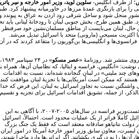
ش
؛ از طرف انگلیس-
سلوین لوید، وزیر امور خارجه و سِر پاتر
حی را برای بازنگری عمدۀ مرزها در خاورمیانه پیشنهاد کرد. طب
کشور منحل شود و ساحل شرقی رود اردن به عراق به پیوندد و
طبق همین طرح، بخش جنوبی لبنان تا رودخانۀ لیتانی باید ت
 حال، لبنان می‌بایست از مناطق مسلمان‌نشین خود صرفنظر
 اکثریت مسیحی (مارونی) متحد با اسرائیل تبدیل می‌شد.
فرانسوی‌ها و انگلیسی‌ها بن‌گوریون را متقاعد کردند که در آن
وی منتشر شد. روزنامۀ «
عصر مسکو
» در ٢۴
وشت: «انگلیس، فرانسه و ایتالیا، که نظامیان آن‌ها، همراه با
های چند ملیتی» در لبنان گنجانده شده‌اند، نسبت به اقدامات
 هستند که ممکن است آمریکایی‌ها با تجزیۀ لبنان موافقت کنند»
 واشنگتن نسبت به تجاوز اسرائیل به لبنان، این فرض که حدا
ذکر، از جمله، تشویق اقدامات اسرائیل برای تجزیه و تقسیم
همانطور که دومینیک دو ویلپن، دیپلمات و نخست‌وزیر فرانسه در سال‌های ٢٠٠۵-٢٠٠٧، با آگاهی به این
ل کاملاً فراتر از یک عملیات محدود است. احتمالاً، اسرائیل
دولت نتانیاهو صادقانه معتقد است که فقط یک جنگ بزرگ
ن لیمبرت، معاون سابق وزیر امور خارجۀ آمریکا در امور ایران،
، آن‌ها را به درگیری بکشانند. اگر ایرانی‌ها وارد ماجرا شوند،