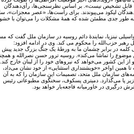
یچ قابل تشخیص نیست». بر اساس نظرسنجی‌ها، رأی‌دهندگان
دهندگان لیکود می‌پیوندند. برای راست‌ها، «عصر معجزات»، س
یل به طور جدی مطمئن شده که همۀ مشکلات را می‌توان با خش
واسیلی نبنزیا، نمایندۀ دائم روسیه در سازمان ملل گفت که م
 رهبر حزب‌الله را محکوم می کند. وی در ادامه افزود:
ی کلمه در برابر چشمان ما به ورطۀ یک جنگ بزرگ جدید پیش
ین موضوع را تماشا می‌کند». روسیه ترور حسن نصرالله و همچن
 از این کشور می‌خواهد که نیروهای خود را از لبنان خارج کند.
ا همین اواخر «خویشتنداری استثنایی» از خود نشان می‌داد،
ه‌های سازمان ملل متحد، تصمیمات این سازمان را که به آن
ً زیر پا می‌گذارد. دمیتری پسکوف، سخنگوی مطبوعاتی رئیس
 درگیری در خاورمیانه فاجعه‌بار خواهد بود.