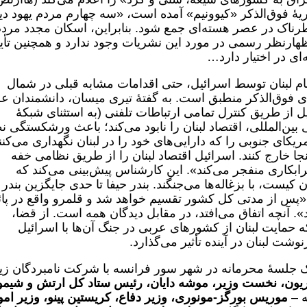
 که در نشریۀ فوق‌الذکر «کیوونیم» آمده است، «سه چهارم مردم یهود د
خطرناک در عصر هسته‌ای جمع شود. بنابراین، اسکان مجدد مردم
ارنظر رسمی در مورد این نشریات وجود ندارد و همچنین تأیی
ی در اختیار دارد…
تمام لبنان توسط اسرائیل، حتی اقدامات مشابه قبلی در شمال
‌های فوق‌الذکر منطبق است. به گفتۀ تیری میسان، دانشمندان ع
ز طریق کنترل تمامی ارتباطات تلفنی (به استثنای شبکۀ
بین‌المللی، اقتصاد لبنان را نابود می‌کند؛ باعث ورشکستگی ن
یکای جنوبی را که دارایی‌های خود را در لبنان نگهداری می‌کنن
آنجا خارج کنند. اسرائیل اقتصاد لبنان را از طریق نظامی خفه
خرابکاری منفجر می‌کند». این کارشناس پیش‌بینی می‌کند که
 کیست، با بزغاله‌ها می‌جنگند. بندر حیفا تا حدی جایگزین بندر
پس از مدتی کل کشور تقسیم خواهد شد و قلمرو واقع در پائ
». آنچه اتفاق می‌افتد، در مقابل دیدگان همه است. از قضا،
ائیلی در سال ١٩۵٠ نوشتند که حمایت لبنان از کشورهای عربی در جنگ آن‌ها با اسرائیل
نین جالب است که در ٢٢ اکتبر ١٩۵۶ یک جلسۀ محرمانه در شهر سور فرانسه با شرکت نامبردگان ز
وریون، نخست وزیر، موشه دایان، رئیس ستاد کل ارتش و شیم
ه –
موریس بورگز-مونوری، وزیر دفاع، کریستین پینو، وزیر امو