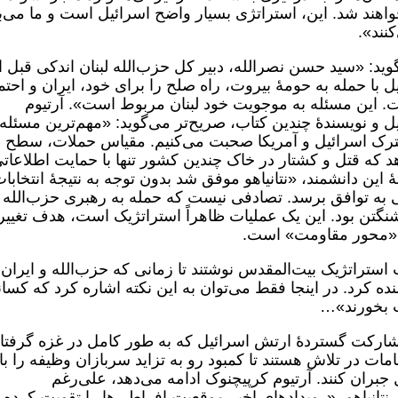
اهند ‌شد. این، استراتژی بسیار واضح اسرائیل است و ما می‌بی
نند».
گوید: «سید حسن نصرالله، دبیر کل حزب‌الله لبنان اندکی قبل ا
ا حمله به حومۀ بیروت، راه صلح را برای خود، ایران و احتمال
. این مسئله به موجویت خود لبنان مربوط است». آرتیوم
ل و نویسندۀ چندین کتاب، صریح‌تر می‌گوید: «مهم‌ترین مسئله
شترک اسرائیل و آمریکا صحبت می‌کنیم. مقیاس حملات، سطح 
 که قتل و کشتار در خاک چندین کشور تنها با حمایت اطلاعات
 این دانشمند، «نتانیاهو موفق شد بدون توجه به نتیجۀ انتخابا
انی به توافق برسد. تصادفی نیست که حمله به رهبری حزب‌الله
نگتن بود. این یک عملیات ظاهراً استراتژیک است، هدف تغییر
ن «محور مقاومت» است.
مطالعات استراتژیک بیت‌المقدس نوشتند تا زمانی که حزب‌الله و ایران
کرد. در اینجا فقط می‌توان به این نکته اشاره کرد که کسا
ب بخورند»…
مشارکت گستردۀ ارتش اسرائیل که به طور کامل در غزه گرفتا
ات در تلاش هستند تا کمبود رو به تزاید سربازان وظیفه را با
جبران کنند. آرتیوم کرپیچنوک ادامه می‌دهد، علی‌رغم
نتانیاهو، «رویدادهای اخیر موقعیت افراطی‌ها را تقویت کرده