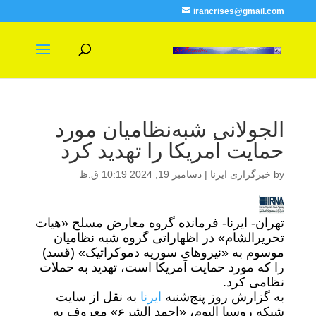
irancrises@gmail.com
الجولانی شبه‌نظامیان مورد
حمایت آمریکا را تهدید کرد
by
خبرگزاری ایرنا
|
دسامبر 19, 2024 10:19 ق.ظ
تهران- ایرنا- فرمانده گروه معارض مسلح «هیات
تحریرالشام» در اظهاراتی گروه شبه نظامیان
موسوم به «نیروهای سوریه دموکراتیک» (قسد)
را که مورد حمایت آمریکا است، تهدید به حملات
نظامی کرد.
به گزارش روز پنج‌شنبه
ایرنا
به نقل از سایت
شبکه روسیا الیوم، «احمد الشرع» معروف به