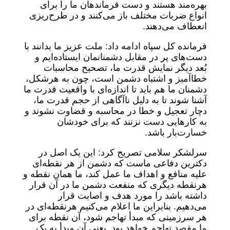
بهره‌مند هستند و دست فرماندهان ما را برای
انواع ضربات مختلف باز می‌کنند و در طرح‌ریزی
انعطاف می‌دهند.
فرمانده کل سپاه ادامه داد: ملت عزیز ما بدانند با
دست‌های پر در مقابل دشمنانمان ایستاده‌ایم و
بُعد دیگر نمایش قدرت ما، تصحیح محاسبات
خطاآمیز و اشتباه دشمن است، چون به هرشکل،
دشمنان ما هم باید تا اندازه‌ای با واقعیت قدرت ما
آشنا شوند تا به دلیل ناآگاهی از حجم قدرت ما،
دچار تعجیل و خطا در محاسبه و قضاوت نشوند و
به کارهایی دست نزنند که برای خودشان
خسارت‌بار باشد.
سرلشکر سلامی تصریح کرد: این یک اصل در
دکترین دفاعی ماست که دشمن از هر نقطه‌ای
علیه منافع و اهداف ما عمل کند، ما همان نقطه و
هرنقطه دیگری که منفعت دشمن ما در آن قرار
داشته باشد را مورد هدف و اصابت قرار
می‌دهیم. بنابراین ما اعلام می‌کنیم هرنقطه‌ای در
هر سرزمینی که مبدأ تهاجم شود، آن نقطه برای
ما مقصد تهاجم خواهد بود. یعنی آن مبدأ به یک