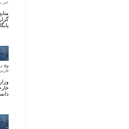
خبر ر
مناب
گزار
پایگ
by
خب
فارس
وزار
دانس