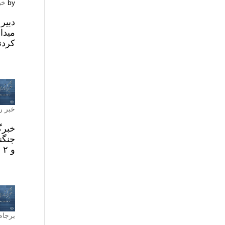
by
خب
دبیر
میدا
کردند
خبر ر
خبرگ
جنگن
و ۲ منبع دولتی تائید کردند که پاکستان در شرایطی که میانجی اصلی در مذاکرات تهران و...
برجام