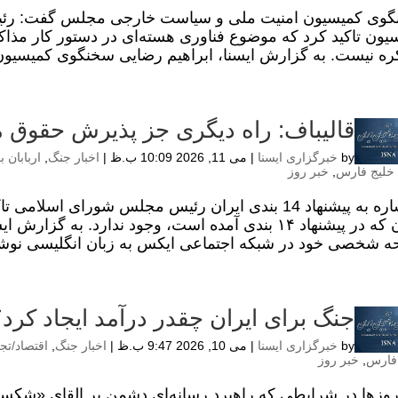
وی کمیسیون امنیت ملی و سیاست خارجی مجلس گفت: رئیس
یون تاکید کرد که موضوع فناوری هسته‌ای در دستور کار مذاکر
ره نیست. به گزارش ایسنا، ابراهیم رضایی سخنگوی کمیسی
قالیباف: راه دیگری جز پذیرش حقوق مر
by
خبرگزاری ایسنا
|
می 11, 2026 10:09 ب.ظ
|
اخبار جنگ
,
اربابان 
خلیج فارس
,
خبر روز
با اشاره به پیشنهاد 14 بندی ایران رئیس مجلس شورای
ایران که در پیشنهاد ۱۴ بندی آمده است، وجود ندارد. 
 شخصی خود در شبکه اجتماعی ایکس‌ به زبان انگلیسی نوشت
جنگ برای ایران چقدر درآمد ایجاد کرد؟
by
خبرگزاری ایسنا
|
می 10, 2026 9:47 ب.ظ
|
اخبار جنگ
,
اقتصاد/تج
فارس
,
خبر روز
روزها در شرایطی که راهبرد رسانه‌ای دشمن بر القای «شک