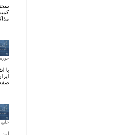
سخنگ
کمیس
مذاک
حوزه 
صفحه
خلیج 
این 