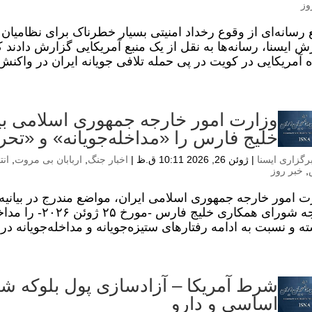
وز
ع رسانه‌ای از وقوع رخداد امنیتی بسیار خطرناک برای نظامیان 
ش ایسنا، رسانه‌ها به نقل از یک منبع آمریکایی گزارش دادند 
اه آمریکایی در کویت در پی حمله تلافی جویانه ایران در واکنش 
وزارت امور خارجه جمهوری اسلامی بیا
خلیج فارس را «مداخله‌جویانه» و «تحر
رگزاری ایسنا
|
ژوئن 26, 2026 10:11 ق.ظ
|
اخبار جنگ
,
اربابان بی مروت
,
انت
,
خبر روز
ت امور خارجه جمهوری اسلامی ایران، مواضع مندرج در بیانیه
خارجه شورای همکار
ته و نسبت به ادامه رفتارهای ستیزه‌جویانه و مداخله‌جویانه در
شرط آمریکا – آزادسازی پول بلوکه شده
اساسی و دارو