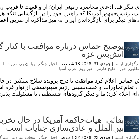
ی تلگراف: ادعای محاصره زمینی ایران؛ از واقعیت تا فریب ر
پ، رئیس‌جمهور آمریکا که راهبرد خود را در بازگشایی تنگه هر
ه‌های دیگر برای بازگرداندن ایران به میز مذاکره از طریق اعما
توضیح حماس درباره موافقت با کنار گذ
آتش‌بس غزه
رگزاری ایسنا
|
جولای 31, 2026 4:13 ب.ظ
|
اخبار جنگ
,
اربابان بی مروت
,
انت
طلبی
,
حوزه خلیج فارس
,
خبر روز
,
غرب آسیا
 حماس اعلام کرد موافقت با درج پرونده سلاح سنگین در 
 تمام تجاوزات و عقب‌نشینی رژیم صهیونیستی از نوار غزه 
یه‌ای اعلام کرد: ما و دیگر گروه‌های فلسطینی با مسئولیت پذیر
بقائی: هیات‌حاکمه آمریکا در حال تخری
بین‌الملل و عادی‌سازی جنایات است
رگزاری ایسنا
|
جولای 23, 2026 1:32 ب.ظ
|
اخبار جنگ
,
انتخاب سردبیر
,
بلندگ