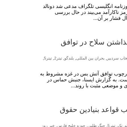
وزنامه انگلیسی تلگراف مدعی شد دونالد
مز ناکارآمد می‌بیند در حال بررسی
ل فشار بر آن...
اشتن سلاح‌ در توافق
خاب سردبیر
,
بحران بین المللی
,
بلندگو
,
تیتر2
,
تیتر5
,
چارچوب توافق آتش بس در غزه مشروط به
است. به گزارش ایسنا، جنبش حماس در
ی و موضعی مثبت با روند...
ب قواعد بنیادین حقوق
و
,
تک
,
تیتر5
,
جنگ طلبی
,
حوزه خلیج فارس
,
خبر روز