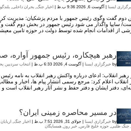
رگزاری ایسنا
|
آگوست 6, 2026 9:36 ب.ظ
|
اخبار جنگ
,
بحران داخلی
,
بلندگو
,
دوم گفت وگوی رئیس جمهور با مردم پزشکیان: مدیریت کردن ب
ت/ سایپا واگذار می شود رئیس جمهور در بخش دوم گفت وگوی
شی از اقدامات انجام شده توسط دولت در حوزه تامین معیشت م
رهبر هیچکاره، رئیس جمهور آواره، صد
by
خبرگزاری ایسنا
|
آگوست 4, 2026 6:33 ب.ظ
|
انتخاب سردبیر
,
بح
 رهبر انقلاب: ادعای درباره واکنش رهبر انقلاب به نامه رئ
 انقلاب اعلام کرد: مرجع رسمی انتشار پیام ها، اخبار و مطال
ه‌ای، دفتر ایشان و دفتر حفظ و نشر آثار رهبر انقلاب است و 
در مسیر محاصره زمینی ایران؟
by
خبرگزاری ایسنا
|
جولای 31, 2026 7:51 ب.ظ
|
اخبار جنگ
,
اربابان
جنگ طلبی
,
حوزه خلیج فارس
,
خبر روز
,
همسایگان