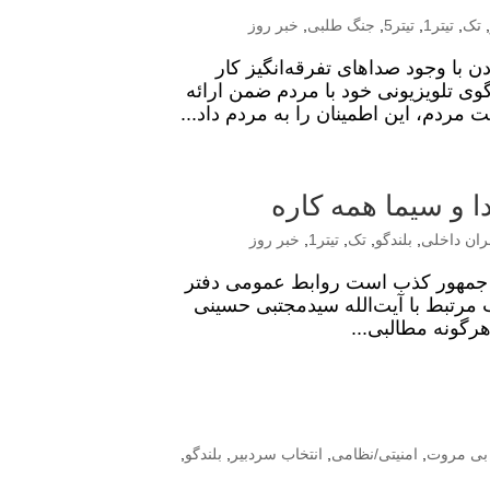
تک
,
تیتر1
,
تیتر5
,
جنگ طلبی
,
خبر روز
ا وجود صداهای تفرقه‌انگیز کار
 تلویزیونی خود با مردم ضمن ارائه
ردم، این اطمینان را به مردم داد...
ا و سیما همه کاره
ران داخلی
,
بلندگو
,
تک
,
تیتر1
,
خبر روز
یس جمهور کذب است روابط‌ عمومی دفتر
ب مرتبط با آیت‌الله سیدمجتبی حسینی
هرگونه مطالبی...
 بی مروت
,
امنیتی/نظامی
,
انتخاب سردبیر
,
بلندگو
,