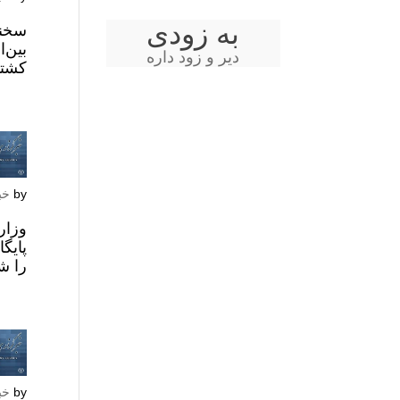
به زودی
سخنگ
بین‌
دیر و زود داره
کشتا
by
خب
وزار
پایگ
را ش
by
خب