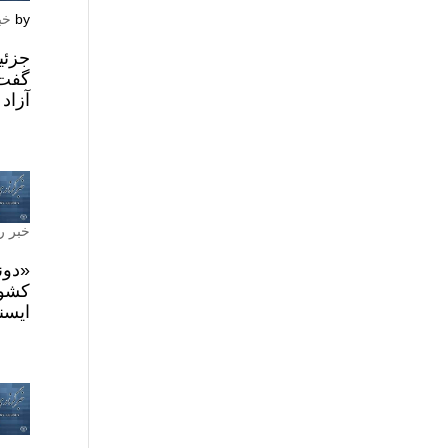
by
خب
آزاد
خبر ر
«دون
کشور
ایسن