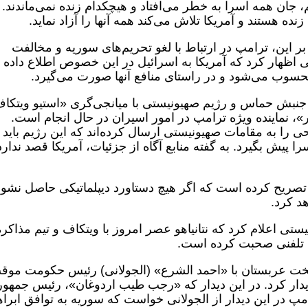
م، جان همه اسرا به خطر می‌افتاد و هیچکدام زنده نمی‌ماندند.
بر این، ترامپ در ارتباط با لغو تحریم‌های سوریه و مخالفت
تی اظهار کرد که آمریکا به اسرائیل در این خصوص اطلاع داده
حسوب می‌شود و در راستای منافع آنها صورت می‌گیرد.
 جنبش حماس و رژیم صهیونیستی با میانجی‌گری «استیو ویتکا
لر»، نماینده ویژه ترامپ در امور اسیران در حال انجام است.
را به مقامات صهیونیستی ارسال کرده‌اند که این رژیم باید
 پیش بگیرد. به گفته منابع آگاه از جزئیات، آمریکا قصد ندارد
تصریح کرده است که اگر هیچ دستاورد دیپلماتیکی حاصل نشود
د کرد.
تی اعلام کرد که نتانیاهو عصر امروز با ویتکاف و تیم مذاکره
 تلفنی صحبت کرده است.
یتخت عربستان با «احمد الشرع» (الجولانی) رئیس حکومت موق
ار کرد. در این دیدار که «رجب طیب اردوغان»، رئیس جمهور
پ در این دیدار از الجولانی خواست که سوریه به توافق ابراه