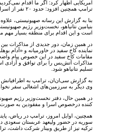
آمریکایی اظهار کرد: اگر ما اقدام نمی‌کردی
ترامپ همچنین افزود: حدود ۲۰ نفر از اسرا زنده هستند و آمریکا تلاش می‌کند همه آنها را آزاد نماید.
بنا به گزارش این رسانه صهیونیستی، علاوه 
بنیامین نتانیاهو، نخست‌وزیر رژیم صهیونیس
است و این اقدام برای منطقه بسیار مهم م
در همین زمان، دور جدیدی از مذاکرات بین
نماینده کاخ سفید در خاورمیانه و «آدام بوه
مقامات کاخ سفید در این خصوص پیام واضحی 
مذاکرات آتش‌بس را برای توافق و آزادی اسرا
تسلیم نتانیاهو شود.
به گزارش سی‌ان‌ان، ترامپ به اطرافیانش 
وی دیگر به سرزمین‌های اشغالی سفر نخواه
در همین حال، دفتر نخست‌وزیر رژیم صهیونیس
کننده درخصوص اسرا و مفقودین به صورت
همچنین، اوایل امروز، ترامپ در ریاض، پا
سوریه در حضور ولیعهد عربستان سعودی دید
ترکیه نیز از طریق وبینار شرکت داشت، ترام