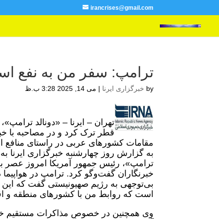
irancrises@gmail.com
ترامپ: سفر من به نفع اس
by
خبرگزاری ایرنا
|
می 14, 2025 3:28 ب.ظ
تهران – ایرنا – «دونالد ترامپ
قطر ترک کرد و در مصاحبه با خب
مقامات کشورهای عربی در راستای منافع ا
به گزارش روز چهارشنبه خبرگزاری ایرنا به 
ترامپ»، رئیس جمهور آمریکا امروز عصر بع
خبرنگاران گفت‌وگو کرد. ترامپ در هواپیما
بی‌توجهی به رژیم صهیونیستی گفت که این س
است که روابط من با کشورهای منطقه و اقدا
وی همچنین در خصوص مذاکرات مستقیم خود 