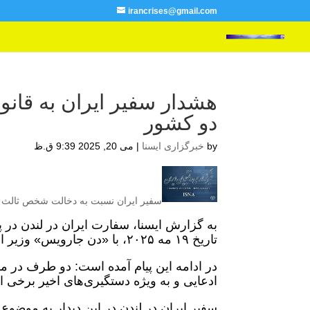
irancrises@gmail.com
هشدار سفیر ایران به قانون
دو کشور
by
خبرگزاری ایسنا
|
می 20, 2025 9:39 ق.ظ
سفیر ایران نسبت به دخالت شخص ثالث و
به گزارش ایسنا، سفارت ایران در لندن د
تاریخ ۱۹ مه ۲۰۲۵، با «دن جارویس» وزیر امنیت انگلیس در وزارت کشور دیدار کرد.
در ادامه این پیام آمده است: دو طرف در م
ادعایی و به ویژه دستگیری‌های اخیر برخی از 
سفیر ایران در لندن در این دیدار به موضوع 