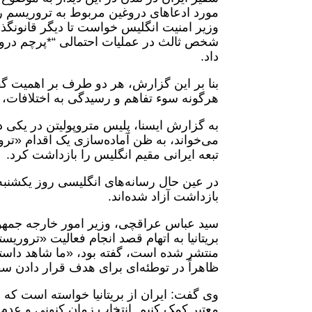
مورد ادعاهای دروغین مربوط به تروریسم ر
وزیر امنیت انگلیس خواست تا دیگر قانونگذا
شخص ثالث در عملیات احتمالی “*پرچم دروغی
داد.
بنا بر این گزارش، هر دو طرف بر اهمیت گفت
هرگونه سوء تفاهم و رسیدگی به اختلافات، ب
به گزارش ایسنا، پلیس متروپولیتن در یکی د
تبعه ایرانی مقیم انگلیس را بازداشت کرد.
در عین حال رسانه‌های انگلیسی روز یکشنبه ه
بازداشت آزاد شده‌اند.
سید عباس عراقچی، وزیر امور خارجه جمهوری
بریتانیا به اتهام قصد انجام فعالیت «تروریس
منتشر شده است، گفته بود، «ما شاهد داستان‌
ظاهراً در توطئه‌ای برای هدف قرار دادن سف
وی گفت: ایران از بریتانیا خواسته است که و
معتبر کمک کنیم. انتخاب زمان کنونی و عدم