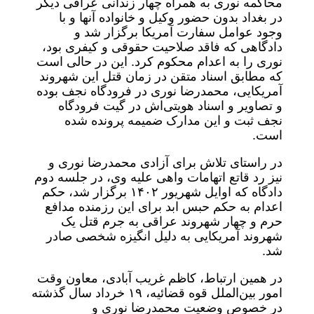
محاکمه نوری به همراه چهار زندانی عراقی دیگر
در بغداد بدون حضور وکیل و خانواده آنها و با
وجود عوامل سفارت آمریکا برگزار شد و
دادگاهی که فاقد صلاحیت حقوقی و کیفری بود،
نوری را به اعدام محکوم کرد. این در حالی است
که مطابق اسناد متقن در زمان قتل این شهروند
آمریکایی، محمدرضا نوری در فرودگاه نجف بوده
و تصاویر و اسناد هویتی‌اش در گیت فرودگاه
نجف ثبت و این مدارک ضمیمه پرونده شده
است.
در راستای تلاش برای آزادی محمدرضا نوری و
نیز رد قاتع اتهامات واهی علیه وی، در جلسه دوم
دادگاه که اوایل شهریور ١۴٠٢ برگزار شد، حکم
اعدام به حکم حبس ابد برای این رزمنده مدافع
حرم و چهار شهروند عراقی به جرم قتل یک
شهروند آمریکایی به دلیل انگیزه شخصی صادر
شد.
در همین ارتباط، کاظم غریب آبادی، معاون وقت
امور بین‌الملل قوه قضائیه، ۱۹ خرداد سال گذشته
در خصوص وضعیت محمدرضا نوری و