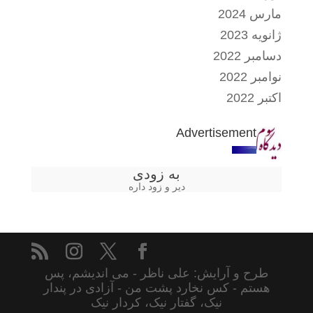
مارس 2024
ژانویه 2023
دسامبر 2022
نوامبر 2022
اکتبر 2022
Advertisement
به زودی
دیر و زود داره
طرح و آرایش: علی ناظر - می اندیشم، پس
هستم - کس نخارد پشت من - آزادی در پندار
نیک، گفتار نیک، کردار نیک