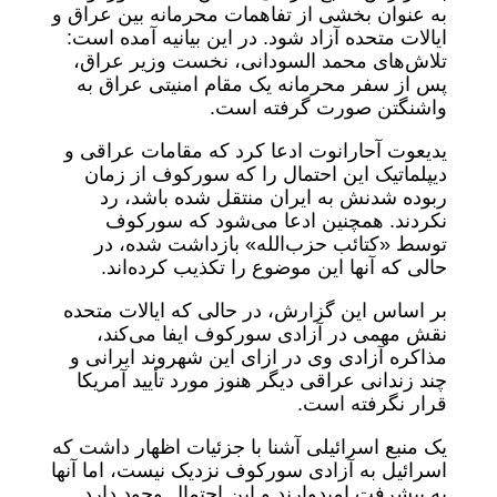
به عنوان بخشی از تفاهمات محرمانه بین عراق و
ایالات متحده آزاد شود. در این بیانیه آمده است:
تلاش‌های محمد السودانی، نخست وزیر عراق،
پس از سفر محرمانه یک مقام امنیتی عراق به
واشنگتن صورت گرفته است.
یدیعوت آحارانوت ادعا کرد که مقامات عراقی و
دیپلماتیک این احتمال را که سورکوف از زمان
ربوده شدنش به ایران منتقل شده باشد، رد
نکردند. همچنین ادعا می‌شود که سورکوف
توسط «کتائب حزب‌الله» بازداشت شده، در
حالی که آنها این موضوع را تکذیب کرده‌اند.
بر اساس این گزارش، در حالی که ایالات متحده
نقش مهمی در آزادی سورکوف ایفا می‌کند،
مذاکره آزادی وی در ازای این شهروند ایرانی و
چند زندانی عراقی دیگر هنوز مورد تأیید آمریکا
قرار نگرفته است.
یک منبع اسرائیلی آشنا با جزئیات اظهار داشت که
اسرائیل به آزادی سورکوف نزدیک نیست، اما آنها
به پیشرفت امیدوارند و این احتمال وجود دارد.