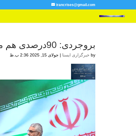
irancrises@gmail.com
بروجردی: 90درصدی هم می تواند نیاز کشور باشد – دیداری
by
خبرگزاری ایسنا
|
جولای 15, 2025 2:36 ب.ظ
نمایشگر
ویدیو