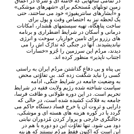
در تمامی سالهایی که خامنه ای و شُرکا در اعماق
زمین تونلهای مُستحکم برای «شهرهای موشکی»
و «آبشارهای سانتریفیوژ» خود می ساختند، حتی
یک لحظه نیز به اختصاص وقت و پول برای
ساخت پناهگاه، تهیه سیستمهای هُشدار، امکانات
درمانی و اُسکان در شرایط اضطراری و برنامه
های رزرو برای تامین خواربار، سوخت و انرژی
نیاندیشیدند. آنها در جنگی که تدارُک اش را می
دیدند، مردُم این سرزمین را جُزو «خسارات
اجتناب ناپذیر» منظور کرده اند.
بی پناه و بی دفاع گذاشتن مردُم ایران به راستی
کسی را نباید شگفت زده کند. بی تفاوُتی محض
به وضعیت جامعه در شرایط جنگی، ادامه
سیاست شناخته شده رژیم ولایت فقیه در شرایط
تحریم است. در این دوره طولانی و طاقت فرسا،
جامعه به فلاکت کشیده شده است، در حالی که
دارایی و ثروت آن یا خرج فساد دستگاه حاکم می
گردد یا در کوره هزینه های هسته ای و موشکی،
دخالتگری خارجی و پروار کردن مُزدوران نیابتی
دود می شود. تنها تفاوُت این دو دوره با هم در
این است که اکنون فقط مردُم نیستند که هزینه