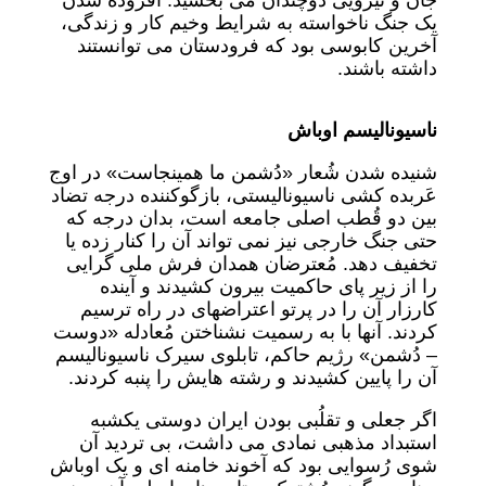
جان و نیرویی دوچندان می بخشید. افزوده شدن
یک جنگ ناخواسته به شرایط وخیم کار و زندگی،
آخرین کابوسی بود که فرودستان می توانستند
داشته باشند.
ناسیونالیسم اوباش
شنیده شدن شُعار «دُشمن ما همینجاست» در اوج
عَربده کشی ناسیونالیستی، بازگوکننده درجه تضاد
بین دو قُطب اصلی جامعه است، بدان درجه که
حتی جنگ خارجی نیز نمی تواند آن را کنار زده یا
تخفیف دهد. مُعترضان همدان فرش ملی گرایی
را از زیر پای حاکمیت بیرون کشیدند و آینده
کارزار آن را در پرتو اعتراضهای در راه ترسیم
کردند. آنها با به رسمیت نشناختن مُعادله «دوست
– دُشمن» رژیم حاکم، تابلوی سیرک ناسیونالیسم
آن را پایین کشیدند و رشته هایش را پنبه کردند.
اگر جعلی و تقلُبی بودن ایران دوستی یکشبه
استبداد مذهبی نمادی می داشت، بی تردید آن
شوی رُسوایی بود که آخوند خامنه ای و یک اوباش