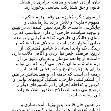
بیان، آزادی عقیده و مذهب، برابری در مُقابل
قانون و حق مُشارکت سیاسی برخوردارند.
از سوی دیگر، مُبارزه بی وقفه رژیم حاکم با
مفهوم «ملت» و تلاش برای سازماندهی و
جایگُزینی «اُمت»، کارکرد تعیین کننده ای در تبیین
و توجیه سیاست خارجی آن دارد؛ سیاستی که بر
مبنای دخالتگری خارجی، مُداخله گرایی و توسعه
طلبی اُستوار شده است. برخلاف «ملت» که بر
زندگی یک واحد انسانی با عناصر مُشترکی از
تاریخ، فرهنگ، جُغرافیا، زبان و آگاهی دلالت دارد،
«اُمت» از جامعه مومنان و به بیان دقیق تر، از
ترم عام مُسلمانان سُخن می گوید که می توانند
دارای هر زبان، تاریخ و جُغرافیایی باشند. این
زمینه ای است که خامنه ای و همدستانش بر متن
آن لشکرکشی خارجی، تشکیل گروههای نیابتی و
مُزدور و مُداخله بُحران زا در کشورهای دیگر را
توضیح می دهند. اصطلاح «صُدور انقلاب» زاده
این سیاست است.
در همین حال قالب ایدیولوژیک اُمت سازی و
ادبیات مُتعصبانه همراه آن نباید کسی را نسبت به