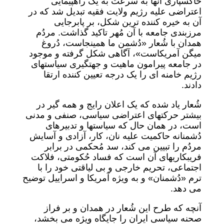
خاکسپاری آنها به سُرعت به یک راهپیمایی
اعتراضی علیه رژیم ولایت فقیه تبدیل شد که در
آن به خیره کننده ترین شکل، بر پابرجایی
مرزبندی جامعه با آن مُهر تاکید گذاشت. مردُم
همدان با شُعار «دُشمن ما همینجاست، دُروغ
میگن آمریکاست»، آگاهی شکل گرفته و موجود
در جامعه پیرامون ماهیت و جهتگیری سیاستهای
رژیم خامنه ای را یک درجه تعیین کننده ارتقا
دادند.
شُعار یاد شده که یک اعلان رایج و همه گیر در
بیشتر حرکتهای اعتراضی سیاسی، صنفی و مدنی
است، در همان حال که سیاستها و تدبیرهای
دُشمنانه حاکمیت علیه نان، کار، آزادی و آسایش
مردُم را تبیین می کند، سد مُحکمی در برابر
فریبکاریهای آن است که فساد حُکومتی، فلاکت
اجتماعی، تحریم خارجی و بی لیاقتی خود را با
ترم «دُشمنان» و به ویژه آمریکا و اسراییل توضیح
می دهد.
آنچه که طرح این شُعار در همدان و بر فراز
صحنه سیاسی ایران را جایگاه ویژه می بخشد،