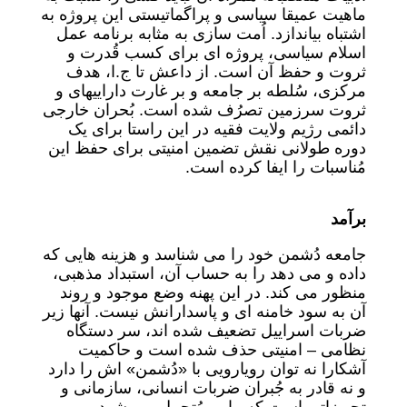
ماهیت عمیقا سیاسی و پراگماتیستی این پروژه به
اشتباه بیاندازد. اُمت سازی به مثابه برنامه عمل
اسلام سیاسی، پروژه ای برای کسب قُدرت و
ثروت و حفظ آن است. از داعش تا ج.ا، هدف
مرکزی، سُلطه بر جامعه و بر غارت داراییهای و
ثروت سرزمین تصرُف شده است. بُحران خارجی
دائمی رژیم ولایت فقیه در این راستا برای یک
دوره طولانی نقش تضمین امنیتی برای حفظ این
مُناسبات را ایفا کرده است.
برآمد
جامعه دُشمن خود را می شناسد و هزینه هایی که
داده و می دهد را به حساب آن، استبداد مذهبی،
منظور می کند. در این پهنه وضع موجود و روند
آن به سود خامنه ای و پاسدارانش نیست. آنها زیر
ضربات اسراییل تضعیف شده اند، سر دستگاه
نظامی – امنیتی حذف شده است و حاکمیت
آشکارا نه توان رویارویی با «دُشمن» اش را دارد
و نه قادر به جُبران ضربات انسانی، سازمانی و