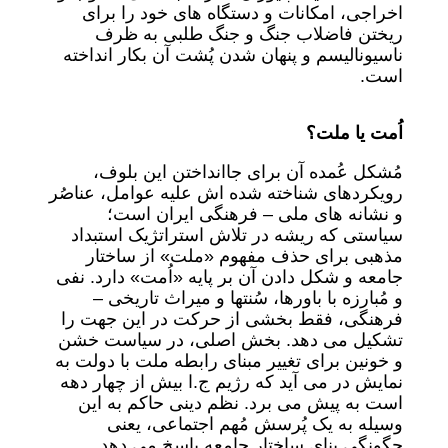
اخراجی، امکانات و دستگاه های خود را برای
ریختن فاضلاب جنگ و جنگ طلبی به ظرف
ناسیونالیسم و پنهان شدن پُشت آن بکار انداخته
است.
اُمت یا ملت؟
مُشکل عُمده آن برای جاانداختن این بلوف،
رویکردهای شناخته شده اش علیه عوامل، عناصُر
و نشانه های ملی – فرهنگی ایران است؛
سیاستی که ریشه در تلاش استراتژیک استبداد
مذهبی برای حذف مفهوم «ملت» از ساختار
جامعه و شکل دادن آن بر پایه «اُمت» دارد. نفی
و مُبارزه با باورها، سُنتها و میراث تاریخی –
فرهنگی، فقط بخشی از حرکت در این جهت را
تشکیل می دهد. بخش اصلی، در سیاست خشن
و خونین برای تغییر مبنای رابطه ملت با دولت به
نمایش در می آید که رژیم ج.ا بیش از چهار دهه
است به پیش می برد. نظم دینی حاکم به این
وسیله به یک پُرسش مُهم اجتماعی، یعنی
چگونگی بنای ساختار جامعه پاسخ می دهد.