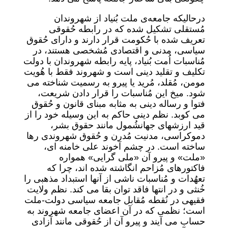
درحالیکه جامعه‌ی ملت بُنیاد از شهروندان
مُستقلی تشکیل شده که در رابطه حُقوقی
تعریف شده با حُکومت قرار دارند و دارای حُقوق
سیاسی، مدنی و اقتصادی مُشخصی هستند، در
مُناسبات اُمت بُنیاد، پایه رابطه شهروندان با دولت
تکلیف و تقلید دینی است و شهروند فقط با هُویت
مومن، مُقلد، مُرید یا پیرو به رسمیت شناخته می
شود. میخ این مُناسبات را قرار دادن شریعت،
فتوا و رساله دینی به مثابه مبنای قانون و حُقوق
می کوبد. نظم دینی حاکم به این وسیله خود را از
قید ارزشهای جهانشُمول مانند حقوق بشر،
دموکراسی، مدنیت مُدرن و حُقوق شهروندی رها
ساخته است. در چشم آخوند علی خامنه ای،
«ملت» و پیرو آن «ملی گرایی» همواره
فاکتورهای مُزاحم انگاشته شده اند، چرا که
تعهُدات و مُناسبات ناشی از آنها استبداد مذهبی را
خُنثی و در انتها فاقد توان بقا می کند. نظم ولایت
فقیهی در نُقطه مُقابل جامعه سیاسی دولت-ملت
است؛ نظمی که در آن اعضای جامعه شهروند به
حساب می آیند و پیرو آن از حُقوقی مانند آزادی