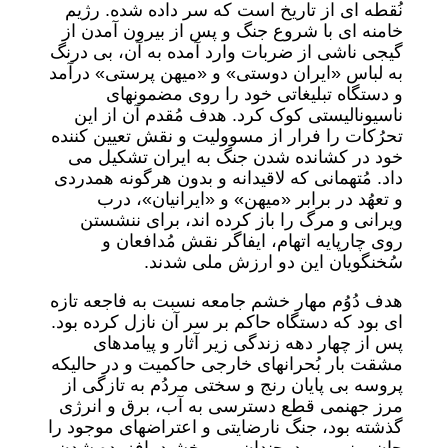
نُقطه ای از تاریخ است که سر داده شده. رژیم
خامنه ای با شروع جنگ و پس از بیرون آمدن از
گیجی ناشی از ضربات وارد آمده به آن، بی درنگ
به لباس «ایران دوستی» و «میهن پرستی» درآمد
و دستگاه تبلیغاتی خود را روی مضمونهای
ناسیونالیستی کوک کرد. هدف مُقدم آن از این
تحرُکات را فرار از مسوولیت و نقش تعیین کننده
خود در کشانده شدن جنگ به ایران تشکیل می
داد. مُتهمانی که لاقیدانه و بدون هرگونه همدردی
و تعهُد در برابر «میهن» و «ایرانیان»، درب
ویرانی و مرگ را باز کرده اند، برای ننشستن
روی چارپایه اتهام، ایفاگر نقش مُدافعان و
سُخنگویان این دو ارزش ملی شدند.
هدف دُوُم مهار خشم جامعه نسبت به فاجعه تازه
ای بود که دستگاه حاکم بر سر آن نازل کرده بود.
پس از چهار دهه زندگی زیر آثار و پیامدهای
مشقت بار بُحرانهای خارجی حاکمیت و در حالیکه
پروسه بی پایان رنج و سختی مردُم به تازگی از
مرز جهنمی قطع دسترسی به آب، برق و انرژی
گذشته بود، جنگ نارضایتی و اعتراضهای موجود را