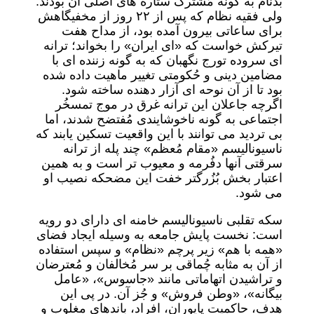
بدنام به گونه مُشترک ستاره های اصلی آن بودند.
ولی فقیه نظام که پس از ۲۲ روز از مخفیگاهش
برای ساعاتی بیرون آمده بود، از مداح هفت
تیرکش خواست که «ای ایران» را بخواند؛ ترانه
ای سروده تورج نگهبان که به گونه زننده ای با
مضامین دینی و حُکومتی تغییر ماهیت داده شده
بود تا از آن نوحه ای آزار دهنده ساخته شود.
اگرچه جاعلان این ترانه غرق در موج تمسخُر
اجتماعی به گونه ناخوشایندی مُفتضح شدند، اما
بی تردید می توانند با این واقعیت تسکین یابند که
ناسیونالیسم «مقام مُعظم» چند پله از ترانه
سرقتی آنها دفُرمه و معیوب تر است و به همین
اعتبار بخش بُزُرگتر خفت این مضحکه نصیب او
می شود.
سکه تقلبی ناسیونالیسم خامنه ای دارای دو رویه
است: نخست پایش جامعه به وسیله ایجاد فضای
«همه با هم» زیر پرچم «نظام» و سپس استفاده
از آن به مثابه چُماقی بر سر مُخالفان و مُعترضان
و تراشیدن اتهاماتی مانند «جاسوس»، «عامل
بیگانه»، «وطن فروش» و جُز آن. در پی این
هدف، حاکمیت پایوران، افراد، باندهای مغلوب و