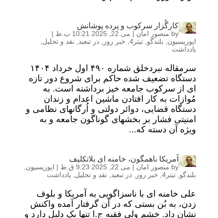
کارگُزار سرکوب و پرده پوشانش
by
منصور امان
|
می 22, 2025 10:21 ب.ظ
|
اپوزیسیون
,
بلندگو
,
تیتر4
,
خبر روز
,
در تبعید
,
نقد و تحلیل
,
یادداشت
سرمقاله نبردخلق شماره ۴۹۰ اول خرداد ۱۴۰۴
دستگاه تضعیف شده حاکم برای شروع دور تازه
ای از سرکوب جامعه خیز برداشته است. به
مُوازات به کار افتادن ماشین اعدام و زندان
دستگاه قضایی، دوائر دولتی و اُرگانهای نظامی و
امنیتی فشار بر بخشهای گوناگون جامعه و به
ویژه آن دسته که...
آمریکا ناهمگون، خامنه ای بلاتکلیف
by
منصور امان
|
می 22, 2025 9:23 ق.ظ
|
اپوزیسیون
,
بلندگو
,
تیتر4
,
خبر روز
,
در تبعید
,
نقد و تحلیل
,
یادداشت
علی خامنه ای با ناسزاگویی به آمریکا و بلوف
زدن، به بُن بستی که در آن گرفتار آمده واکنش
نشان داد. خشم ولی فقیه ج.ا تنها یک دلیل دارد و