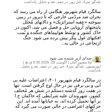
بلندگو
,
تیتر4
,
خبر روز
,
در تبعید
,
نقد و تحلیل
,
یادداشت
سالگرد قیام شهریور هنگامی از راه می رسد که
بحران ضد مردُمی خارجی که تا دیروز در زمین
سوخته «عقبه استراتژیک» و دالانهای مُجلل
پایتختهای اُروپایی حل و فصل می شد، اکنون در
خاک کشور و توسُط هواپیماهای جنگنده و بُمب
افکنهای غول پیکر پیش برده می شود. جنگ
ارتجاعی در حالی به...
صدای آژیر شنیده می شود
by
منصور امان
|
آگوست 28, 2025 9:30 ق.ظ
|
اپوزیسیون
,
بلندگو
,
تیتر4
,
خبر روز
,
در تبعید
,
نقد و تحلیل
,
یادداشت
در سالگرد قیام شهریور ۴۰۱، اعتراضات علیه بی
آبی و بی برقی نیز در حال اوج گرفتن است. تنها
در هفت روز گذشته دستکم در شش هر مُختلف
کشور، شهروندان علیه شرایطی که حاکمان ج.ا
بر آنها تحمیل کرده اند، به خیابانها آمده اند. این
حرکتهای اعتراضی در حالی صورت می گیرد که
دستگاه...