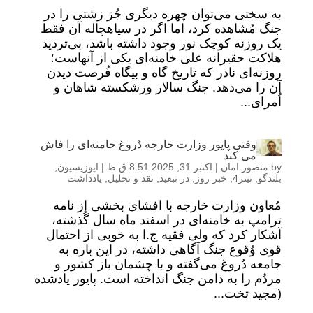
به سختی می‌توان چهره دیگری جُز زشتی را در
جنگ مُشاهده کرد، اما اگر در سیاهچاله آن فقط
یک روزنه کوچک نور وجود داشته باشد، بی‌تردید
هلاکت حقیرانه علی خامنه‌ای یکی از آنهاست؛
روزنه‌ای نادر که تاریخ گاه و بیگاه فُرصت دیدن
آن را می‌دهد. جنگ سالار ورشکسته شاهان و
اُمرای...
وقتی پایور وزارت خارجه دُروغ خامنه‌ای را فاش
می کند
by
منصور امان
|
اکتبر 31, 2025 8:51 ق.ظ
|
اپوزیسیون
,
بلندگو
,
تیتر4
,
خبر روز
,
در تبعید
,
نقد و تحلیل
,
یادداشت
مُعاون وزارت خارجه با افشای بخشی از نامه
ترامپ به خامنه‌ای در اسفند ماه سال گُذشته،
آشکار کرد که ولی فقیه ج.ا به خوبی از احتمال
قوی وُقوع جنگ آگاهی داشته، در این باره به
جامعه دُروغ می‌گفته و با چشمان باز کشور و
مردُم را به دامن جنگ انداخته است. پایور یادشده
(مجید تخت...