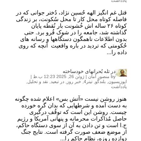
یادداشت
قتل غم انگیز الهه حُسین نژاد، دُختر جوانی که در
فاصله کوتاه محل کار تا محل سُکونت، بر زندگی
کوتاه ۲۶ ساله اش خُشونت بار نُقطه پایان
گذاشته شد، جامعه را در شوک فُرو برد. حتی
بدون اطلاعات ناهمگون دستگاهها و رسانه های
حُکومتی که تردید در باره واقعیت آنچه که روی
داده را...
در تله بُحرانهای خودساخته
by
منصور امان
|
ژوئن 26, 2025 12:23 ب.ظ
|
اپوزیسیون
,
بلندگو
,
تیتر4
,
خبر روز
,
در تبعید
,
نقد و تحلیل
,
یادداشت
هنوز روشن نیست «آتش بس» اعلام شده چگونه
به دست آمده و شرطهایی که بدان گره خورده
چیست. روشن این است که توقُف درگیری
حاصل مُذاکرات محرمانه و پنهانی آمریکا و رژیم
ج.ا است و تن دادن به آن از سوی دستگاه حاکم،
از موضع ضعف صورت گرفته است. نتایج جنگ
دوازده روزه، نظام حاکم را...