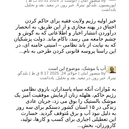
by
منصور امان
|
آگوست 2, 2025 10:31 ب.ظ
|
اپوزیسیون
,
بلندگو
,
تیتر4
,
خبر روز
,
در تبعید
,
نقد و تحلیل
,
یادداشت
خیز اولیه رژیم ولایت فقیه برای حاکم کردن
اختناق در پهنه مجازی و از این طریق، به انحصار
درآوردن انتشار اخبار و اطلاعاتی که به گوش و
چشم جامعه می رسد، ناکام ماند. دولت پزشکیان
که به نیابت از باند نظامی – امنیتی خامنه ای، در
این راستا پروسه قانونی کردن طرحی به نام...
آب یا موشک، موضوع این است
by
منصور امان
|
جولای 24, 2025 8:17 ق.ظ
|
بلندگو
,
تیتر4
,
خبر روز
,
در تبعید
,
نقد و تحلیل
,
یادداشت
به مُوازات آنکه سپاه پاسداران، بازوی نظامی
رژیم حاکم، هلهله زنان آزمایش موفقیت آمیز یک
موشک بالستیک را بوق می زد، جریان عادی
زندگی در ۱۵ استان کشور دستکم برای سه روز
به دلیل نبود آب و برق مُتوقف گردید. خسارت
این تعطیلی اجباری برای کسب و کارها، تولید،
کارورزان، بخش...