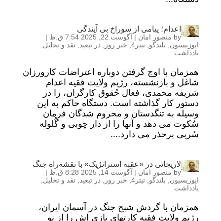
اعدام؛ پیامی از سوراخ بی آیندگی
by
منصور امان
|
آگوست 22, 2025 7:54 ق.ظ
|
اپوزیسیون
,
بلندگو
,
تیتر4
,
خبر روز
,
در تبعید
,
نقد و تحلیل
,
یادداشت
همزمان با اوج گرفتن دوباره اعتراضات کارورزان
شاغل و بازنشسته، رژیم ولایت فقیه اعدام
شریفه محمدی، فعال حُقوق کارگران، را در
دستور کار گذاشته است. دستگاه حاکم به این
وسیله به تنگدستان و محروم شدگان فرمان
سُکوت می دهد و آنها را از دار چوبی و گُلوله
سُربی برحذر می دارد....
لاریجانی در «عقبه استراتژیک» با نقشه‌راه جنگ
by
منصور امان
|
آگوست 14, 2025 8:28 ق.ظ
|
اپوزیسیون
,
بلندگو
,
تیتر4
,
خبر روز
,
در تبعید
,
نقد و تحلیل
,
یادداشت
همزمان با گردش شبح جنگ در آسمان ایران،
رژیم ولایت فقیه کارتهای بازی اش را از نو