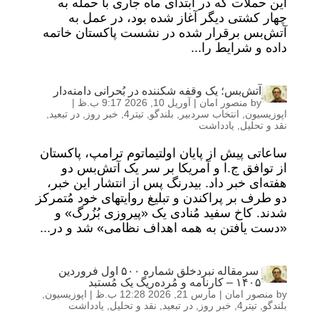
این حملات که در ابتدای ماه جاری با حمله به
چهار کشتی دیگر آغاز شده بود، در عمل به
آتش‌بس برقرار شده در نشست پاکستان خاتمه
داده و شرایط را...
آتش‌بس؛ یک وقفه شکننده در بُحرانی دامنه‌دار
by
منصور امان
|
آوریل 10, 2026 9:17 ب.ظ
|
اپوزیسیون
,
انتخاب سردبیر
,
بلندگو
,
تیتر4
,
خبر روز
,
در تبعید
,
نقد و تحلیل
,
یادداشت
ساعاتی پیش از پایان اولتیماتوم ترامپ، پاکستان
از توافق ج.ا و آمریکا بر سر یک آتش‌بس دو
هفته‌ای خبر داد. بیدرنگ پس از انتشار این خبر،
دو طرف بر پراکندن و تبلیغ روایتهای خود مُتمرکز
شدند. کاخ سفید مُنادی یک «پیروزی بُزُرگ» و
«دست یافتن به همه اهداف نظامی» شد و در...
سرمقاله نبردخلق شماره ۵۰۰ اول فروردین
۱۴۰۵ – کارنامه و مُرده‌ریگ یک مُستبد
by
منصور امان
|
مارس 21, 2026 12:28 ب.ظ
|
اپوزیسیون
,
بلندگو
,
تیتر4
,
خبر روز
,
در تبعید
,
نقد و تحلیل
,
یادداشت