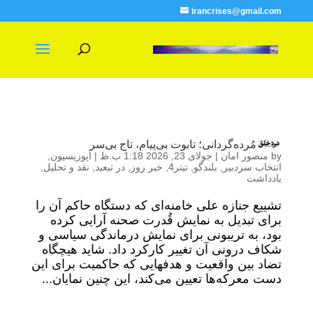
irancrises@gmail.com
مُرده‌گردانی؛ تابوت بی‌پیام، تاج بی‌سر
by
منصور امان
|
جولای 23, 2026 1:18 ب.ظ
|
اپوزیسیون
,
انتخاب سردبیر
,
بلندگو
,
تیتر4
,
خبر روز
,
در تبعید
,
نقد و تحلیل
,
یادداشت
تشییع جنازه علی خامنه‌ای که دستگاه حاکم آن را
برای تبدیل به نمایش قُدرت صحنه‌ آرایی کرده
بود، به تریبونی برای نمایش درماندگی سیاسی و
شکاف درونی آن تغییر کارکرد داد. شاید هیچگاه
تضاد بین واقعیت و هدفهایی که حاکمیت برای این
دست معرکه‌ها تعیین می‌کند، این چنین نمایان...