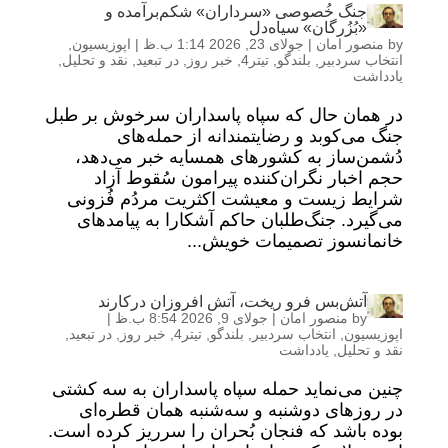
جنگ خُصوصی «سرداران» شکم‌برآمده و
«بُزُرگان» سیاه‌دل
by
منصور امان
|
جولای 23, 2026 1:14 ب.ظ
|
اپوزیسیون
,
انتخاب سردبیر
,
بلندگو
,
تیتر4
,
خبر روز
,
در تبعید
,
نقد و تحلیل
,
یادداشت
در همان حال که سپاه پاسداران سرخوش بر طبل
جنگ می‌کوبد و رضایتمندانه از حمله‌های
دُشمن‌ساز به کشورهای همسایه خبر می‌دهد،
حجم اخبار نگران‌کننده پیرامون سُقوط آزاد
شرایط زیست و معیشت اکثریت مردُم فُزونی
می‌گیرد. جنگ‌طلبان حاکم آشکارا به پیامدهای
خانمانسوز تصمیمات خویش...
آتش‌بس فرو ریخت، آتش افروزان درکارند
by
منصور امان
|
جولای 9, 2026 8:54 ب.ظ
|
اپوزیسیون
,
انتخاب سردبیر
,
بلندگو
,
تیتر4
,
خبر روز
,
در تبعید
,
نقد و تحلیل
,
یادداشت
چنین می‌نماید حمله سپاه پاسداران به سه کشتی
در روزهای دوشنبه و سه‌شنبه همان قطره‌ای
بوده باشد که فنجان بُحران را سرریز کرده است.