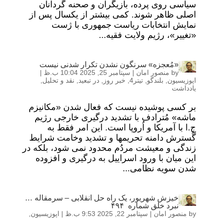
سیاسی روی پرده، بازیگران و صحنه گردانان
اصلی ظاهر شوند. کمی بیشتر از یکسال پس از
نمایش انتخابات ریاست جمهوری با ژست
«تغییر»، رژیم ولایت فقیه...
«مُعجزه» سرنگون نشدن تکرار شدنی نیست
by
منصور امان
|
سپتامبر 25, 2025 10:04 ب.ظ
|
اپوزیسیون
,
بلندگو
,
تیتر4
,
خبر روز
,
در تبعید
,
نقد و تحلیل
,
یادداشت
بر کسی پوشیده نیست که فعال شدن «مکانیزم
ماشه» مُترادف با تشدید درگیری خارجی رژیم
ج.ا با آمریکا و اُروپا است. این امر فقط به
گُسترش دامنه تحریمها و تشدید وخامت شرایط
زندگی و معیشت مردُم محدود نمی شود، بلکه در
این میان با ورود اسراییل به درگیری و افزوده
شدن سویه نظامی...
خیزش شهریور، یک راه حل انقلابی – سرمقاله …
نبرد خلق شماره ۴۹۴
by
منصور امان
|
سپتامبر 22, 2025 9:53 ب.ظ
|
اپوزیسیون
,