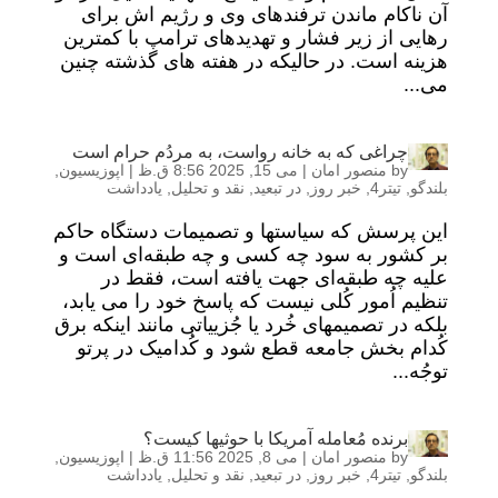
آن ناکام ماندن ترفندهای وی و رژیم اش برای
رهایی از زیر فشار و تهدیدهای ترامپ با کمترین
هزینه است. در حالیکه در هفته های گذشته چنین
می...
چراغی که به خانه رواست، به مردُم حرام است
by
منصور امان
|
می 15, 2025 8:56 ق.ظ
|
اپوزیسیون
,
بلندگو
,
تیتر4
,
خبر روز
,
در تبعید
,
نقد و تحلیل
,
یادداشت
این پرسش که سیاستها و تصمیمات دستگاه حاکم
بر کشور به سود چه کسی و چه طبقه‌ای است و
علیه چه طبقه‌ای جهت یافته است، فقط در
تنظیم اُمور کُلی نیست که پاسخ خود را می یابد،
بلکه در تصمیمهای خُرد یا جُزییاتی مانند اینکه برق
کُدام بخش جامعه قطع شود و کُدامیک در پرتو
توجُه...
برنده مُعامله آمریکا با حوثیها کیست؟
by
منصور امان
|
می 8, 2025 11:56 ق.ظ
|
اپوزیسیون
,
بلندگو
,
تیتر4
,
خبر روز
,
در تبعید
,
نقد و تحلیل
,
یادداشت