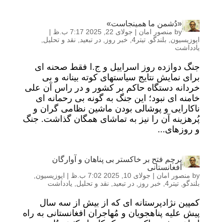
«دُشمن ما همینجاست»
by
منصور امان
|
جولای 22, 2025 7:17 ب.ظ
|
اپوزیسیون
,
بلندگو
,
تیتر4
,
خبر روز
,
در تبعید
,
نقد و تحلیل
,
یادداشت
جنگ دوازده روز اسراییل و ج.ا فقط صحنه ای
برای نمایش نتایج سیاستهای کوته بینانه و بی
خردانه دستگاه حاکم بر کشور و در راس آن علی
خامنه ای نبود؛ این جنگ به گونه بی رحمانه ای
ناکارایی و پوشالی بودن ماشین نظامی گران و
پُرهزینه آن را نیز به تماشای همگان گذاشت. جنگ
و روزهای...
پرچم فتح بر خاکستر بی پناهان و آوارگان
افغانستانی
by
منصور امان
|
جولای 10, 2025 7:02 ب.ظ
|
اپوزیسیون
,
بلندگو
,
تیتر4
,
خبر روز
,
در تبعید
,
نقد و تحلیل
,
یادداشت
کمپین نژادپرستانه ای که از بیش از سه سال
پیش علیه پناهجویان و مُهاجران افغانستانی به راه