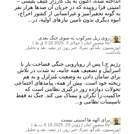
انداخته شده، اکنون به یک کارزار کثیف پُلیسی –
امنیتی فرا روییده که در جریان آن صدها هزار نفر
به گونه تحقیرآمیز و غیرانسانی از کشور اخراج،
انبوه دیگری بدون تامین نیازهای اولیه، در...
روی ریل سرکوب به سوی جنگ بعدی
by
منصور امان
|
جولای 3, 2025 9:16 ق.ظ
|
اپوزیسیون
,
بلندگو
,
تیتر4
,
خبر روز
,
در تبعید
,
نقد و تحلیل
,
یادداشت
رژیم ج.ا پس از رویارویی جنگی فضاحت بار با
اسراییل و تضعیف همه جانبه، به شدت در تلاش
برای سامان دادن به وضعیت مُتزلزل و به هم
ریخته خود است. بیش از همه، پیامدهای اجتماعی
تحولات دوازده روز درگیری نظامی است که
حاکمیت را نگران و بیمناک می کند. جنگ نه فقط
تاسیسات نظامی و...
برای الهه ها امنیتی نیست
by
منصور امان
|
ژوئن 29, 2025 6:19 ب.ظ
|
اپوزیسیون
,
بلندگو
,
تیتر4
,
خبر روز
,
در تبعید
,
نقد و تحلیل
,