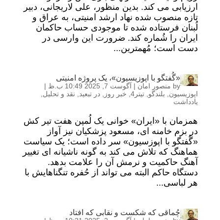
ارزیابی می کند. بدین منظور، علی لاریجانی، دبیر
تازه منصوب شده نهاد ارشد امنیتی، به عراق و
لُبنان فرستاده شده تا موجودی حساب حاکمان
ایران را شُماره کند. ضرورت این وارسی در
دست است؛ مُهمترین...
«گُفتگو با اپوزیسیون»، یک پروژه امنیتی
by
منصور امان
|
آگوست 7, 2025 10:49 ب.ظ
|
اپوزیسیون
,
بلندگو
,
تیتر4
,
خبر روز
,
در تبعید
,
نقد و تحلیل
,
یادداشت
همزمان با «ایران» خوانی یک لُمپن هفت تیر کش
در بزم خامنه ای، مسعود پزشکیان نیز آواز
«گُفتگو با اپوزسیون» سر داده است؛ یک سیاست
هماهنگ که تلاش می کند به گونه ناشیانه ای تغییر
آهنگ حاکمیت و نرمش آن را علامت بدهد.
دستگاه حاکم البته می تواند از حُفره تنگناهایش با
هر لباسی...
چُماقی که شکست و نقابی که افتاد