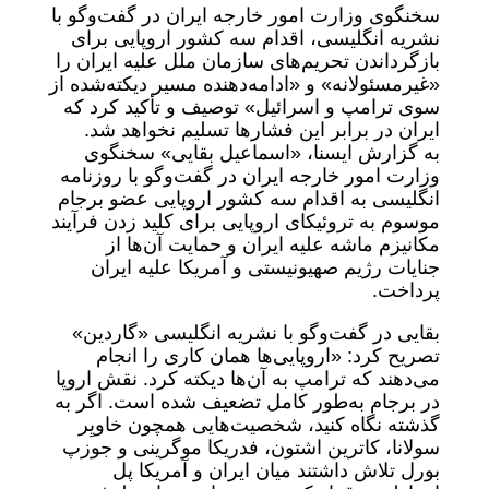
سخنگوی وزارت امور خارجه ایران در گفت‌وگو با
نشریه انگلیسی، اقدام سه کشور اروپایی برای
بازگرداندن تحریم‌های سازمان ملل علیه ایران را
«غیرمسئولانه» و «ادامه‌دهنده مسیر دیکته‌شده از
سوی ترامپ و اسرائیل» توصیف و تأکید کرد که
ایران در برابر این فشارها تسلیم نخواهد شد.
به گزارش ایسنا، «اسماعیل بقایی» سخنگوی
وزارت امور خارجه ایران در گفت‌وگو با روزنامه
انگلیسی به اقدام سه کشور اروپایی عضو برجام
موسوم به تروئیکای اروپایی برای کلید زدن فرآیند
مکانیزم ماشه علیه ایران و حمایت آن‌ها از
جنایات رژیم صهیونیستی و آمریکا علیه ایران
پرداخت.
بقایی در گفت‌وگو با نشریه انگلیسی «گاردین»
تصریح کرد: «اروپایی‌ها همان کاری را انجام
می‌دهند که ترامپ به آن‌ها دیکته کرد. نقش اروپا
در برجام به‌طور کامل تضعیف شده است. اگر به
گذشته نگاه کنید، شخصیت‌هایی همچون خاویِر
سولانا، کاترین اشتون، فدریکا موگرینی و جوزپ
بورل تلاش داشتند میان ایران و آمریکا پل