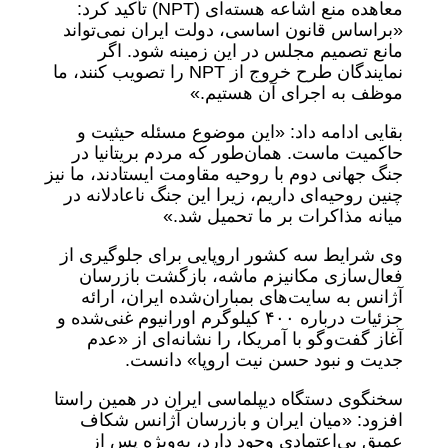
معاهده منع اشاعه هسته‌ای (NPT) تأکید کرد:
«براساس قانون اساسی، دولت ایران نمی‌تواند
مانع تصمیم مجلس در این زمینه شود. اگر
نمایندگان طرح خروج از NPT را تصویب کنند، ما
موظف به اجرای آن هستیم.»
بقایی ادامه داد: «این موضوع مسئله حیثیت و
حاکمیت ماست. همان‌طور که مردم بریتانیا در
جنگ جهانی دوم با روحیه مقاومت ایستادند، ما نیز
چنین روحیه‌ای داریم، زیرا این جنگ ناعادلانه در
میانه مذاکرات بر ما تحمیل شد.»
وی شرایط سه کشور اروپایی برای جلوگیری از
فعال‌سازی مکانیزم ماشه، بازگشت بازرسان
آژانس به سایت‌های بمباران‌شده ایران، ارائه
جزئیات درباره ۴۰۰ کیلوگرم اورانیوم غنی‌شده و
آغاز گفت‌وگو با آمریکا، را نشانه‌ای از «عدم
جدیت و نبود حسن نیت اروپا» دانست.
سخنگوی دستگاه دیپلماسی ایران در همین راستا
افزود: «میان ایران و بازرسان آژانس شکاف
عمیق بی‌اعتمادی وجود دارد، به‌ویژه پس از