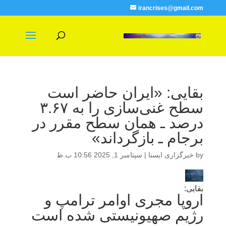
irancrises@gmail.com
بقایی: «ایران حاضر است
سطح غنی‌سازی را به ۳.۶۷
درصد ـ همان سطح مقرر در
برجام ـ بازگرداند»
by
خبرگزاری ایسنا
|
سپتامبر 1, 2025 10:56 ب.ظ
بقایی:
اروپا مجری اوامر ترامپ و
رژیم صهیونیستی شده است