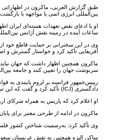
طبق گزارش العربی، ماکرون در اظهاراتی قل
بین‌المللی انرژی اتمی یا مواجهه با بازگشت 
او با ادعای نقض تعهدات هسته‌ای ایران اظه
ساعات آینده در زمینه نقش آژانس بین‌المللی 
وی در این سخنرانی بر حمایت قاطع خود از
آفریقایی تأکید کرد و خواستار گسترش و اص
ماکرون همچنین اظهار داشت که جهان نباید 
سرنوشت جهان را تعیین کنند و جامعه بین‌المل
رییس‌جمهور فرانسه بر لزوم پایبندی به قوانی
دادگستری (ICJ) تأکید کرد و گفت که این تنها راه مقابله با استانداردهای دوگانه است.
او اعلام کرد که پاریس به همراه شرکای اروپ
ماکرون در ادامه از طرحی معتبر برای پایان
وی تأکید کرد: به‌رسمیت شناختن کشور فلس
ساکن الیزه همچنین به نقش عربستان سعودی