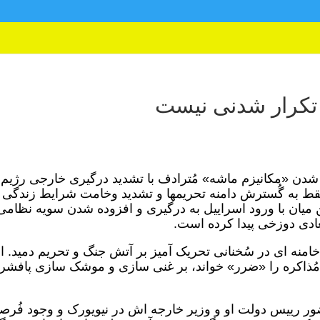
تکرار شدنی نیست
دن «مکانیزم ماشه» مُترادف با تشدید درگیری خارجی رژیم 
ر فقط به گُسترش دامنه تحریمها و تشدید وخامت شرایط زندگی 
میان با ورود اسراییل به درگیری و افزوده شدن سویه نظامی
عادی دوزخی پیدا کرده است.
منه ای در سُخنانی تحریک آمیز بر آتش جنگ و تحریم دمید. ا
 مُذاکره را «ضرر» خواند، بر غنی سازی و موشک سازی پافشرد
ضور رییس دولت او و وزیر خارجه اش در نیویورک و وجود فُر