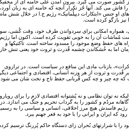
 کشور صورت می گیرد. بیرون آمدن علی خامنه ای از مخفیگا
فاش می کند. آنها جُز تکرار آنچه که خامنه ای به زبان آورد،
 های او جنس «ابتکارات دیپلُماتیک» رژیم ج.ا در خلال شش ماه
 نیز بازگو کرده است.
اسی، همواره امکانی برای سردواندن طرف خود، وقت کُشی، سو
ت مُماشات آن را به خوبی تقویت کرده است. اکنون اما رژیم
اه های حفظ وضع موجود را مسدود ساخته است. تاکتیکها و
مان اما به خُشکاندن چشمه قُدرت و ثروت خود یعنی تنش خا
اکرات»، بازتاب مادی این منافع در سیاست است. در ترازوی
یر قُدرت و ثروت از هر وزنه انسانی، اقتصادی و اجتماعی دیگر
ت که چه چیز و چه کس قُربانی حفظ تاج و تخت شان می شود،
یکه نه توان نظامی و نه پُشتوانه اقتصادی لازم را برای رویارو
آگاهانه مردُم و کشور را به گرداب تحریم و جنگ می اندازد. در
ی رژیم فاسدش هیچ مرز اخلاقی، انسانی و سیاسی را به رسمی
ود که ایران و ایرانی را با خود به قعر جهنم ببرد.
 را با شرارتهای بُحران زای دستگاه حاکم پُررنگ ترسیم کرده