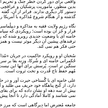
واقعی برای دور کردن خطر جنگ و تحریم از
بدین منظور، ماموریت پزشکیان و عراقچی را 
دستور کار دیگری ندارند. فراتر از آن، گفته
گذشته و از هنگام شروع مُذاکره با آمریکا را
نگاه رژیم ولایت فقیه به مذاکره و دیپلُم
فرار و جُز آن بوده است؛ رویکردی که سیاس
خامنه ای با وضعیت جدیدی روبرو شده که ر
ترفندهای پیشین آن دیگر موثر نیست و همز
حتی فکر هم نمی کند.
سُخنان او و رویکرد حاکمیت در جریان «مُذ
حُکمرانی خامنه ای و شُرکا، وزنه بقا بر سر
سنگین تر است. پُرسش برای آنها این نیس
مُهم حفظ تاج قُدرت و تخت ثروت است.
علی خامنه ای با گُستاخی حیرت آور و در حال
دارد، از کُنج پناهگاه خود حریف می طلبد و 
بیش از سه دهه او نشان داده که برای بقا
نمی شناسد و کاملا آمادگی دارد تا آنجا پیش ر
جامعه مُعترض اما دیرگاهی است که مرز خود