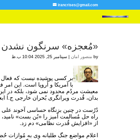
irancrises@gmail.com
«مُعجزه» سرنگون نشدن 
by
منصور امان
|
سپتامبر 25, 2025 10:04 ب.ظ
بر کسی پوشیده نیست که فعال ش
با آمریکا و اُروپا است. این ام
معیشت مردُم محدود نمی شود، بلکه در این 
بدان، قُدرت ویرانگری بُحران خارجی ج.ا اب
دُرُست در چنین بزنگاه حساسی آخوند علی خا
راه حل مُسالمت آمیز را «بُن بست» نامید،
از «افزایش قُدرت نظامی» دم زد.
اعلام مواضع جنگ طلبانه وی به مُوازات حُ