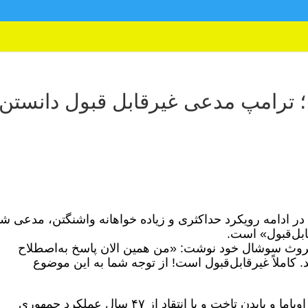
ی؛ ترامپ مدعی غیرقابل قبول دانستن
 در ادامه رویکرد حداکثری و زیاده خواهانه واشنگتن، مدعی شد
قابل‌قبول» است.
 تروث سوشال خود نوشت: «من همین الان پاسخ به‌اصطلاح
د. کاملاً غیرقابل‌قبول است! از توجه شما به این موضوع
پیش از این، ترامپ به دولت های دموکرات اوباما و بایدن تاخت و با انتقاد از ۴۷ سال عملکرد جمهوری