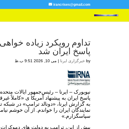
irancrises@gmail.com
تداوم رویکرد زیاده خواه
پاسخ ایران شد
by
خبرگزاری ایرنا
|
می 10, 2026 9:51 ب.ظ
نیویورک – ایرنا – رئیس‌جمهور ایالات متحده
پاسخ ایران به پیشنهاد آمریکا ی «کاملاً غیر
به گزارش ایرنا، «دونالد ترامپ» در شبکه
نمایندگان ایران را خواندم. از آن خوشم نیام
سپاسگزارم.»