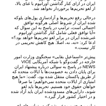
ایران در ازای کنار گذاشتن اورانیوم با غنای بالا،
از لغو تحریم‌ها برخوردار نخواهد شد.
درحالی رفع تحریم‌ها و آزادسازی پول‌های بلوکه
شده ایران از شروط اصلی هرگونه توافق
احتمالی است، ترامپ در پاسخ به این سوال که
«آیا توافق فعلی شامل کنار گذاشتن اورانیوم
غنی‌شده ایران در برابر لغو تحریم‌ها خواهد بود؟»
ادعا کرد: «نه، نه، اصلا. هیچ کاهش تحریمی در
کار نیست.»
پیش‌تر «اسماعیل بقایی» سخنگوی وزارت امور
خارجه در گفت‌وگو با شبکه آمریکایی VICE
NEWS در پاسخ به سوالی درباره پیشنهاد ایران
برای پایان دادن به خصومت‌ها با ایالات متحده که
از طریق پاکستان منتقل شده بود، گفت: «ما هیچ
امتیازی از ایالات متحده نمی‌خواهیم؛ ما صرفاً
خواهان حقوق خود هستیم. تحریم‌ها باید لغو
شوند، دارایی‌های مسدودشده ایران باید آزاد شده
و در اختیار کشور قرار گیرد.»
ترامپ همچنین مدعی شد که در تماس‌های اخیر